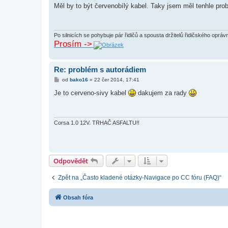
í
Měl by to být červenobílý kabel. Taky jsem měl tenhle pro
s
p
ě
v
e
Po silnicích se pohybuje pár řidičů a spousta držitelů řidičského opráv
k
Prosím ->
Re: problém s autorádiem
P
od
bako16
»
22 čer 2014, 17:41
ř
í
Je to cerveno-sivy kabel
dakujem za rady
s
p
ě
v
e
Corsa 1.0 12V. TRHAČ ASFALTU!!
k
Odpovědět
Zpět na „Často kladené otázky-Navigace po CC fóru (FAQ)“
Obsah fóra