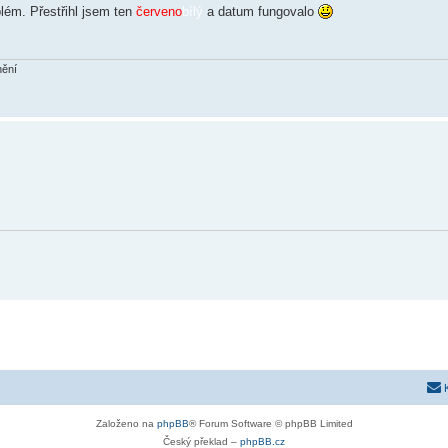
blém. Přestřihl jsem ten
červeno
bílý
a datum fungovalo
nění
Založeno na
phpBB
® Forum Software © phpBB Limited
Český překlad –
phpBB.cz