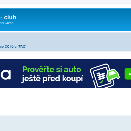
- club
pel Corsa
 po CC fóru (FAQ)