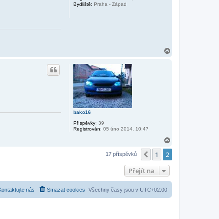
Bydliště:
Praha - Západ
N
a
h
o
r
u
bako16
Příspěvky:
39
Registrován:
05 úno 2014, 10:47
N
a
1
2
h
Předchozí
17 příspěvků
o
r
Přejít na
u
Kontaktujte nás
Smazat cookies
Všechny časy jsou v
UTC+02:00