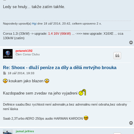
ř
í
Ledy se hnuly... takže zatím takhle.
s
p
ě
v
Naposledy upravil(a)
Hgi
dne 18 zář 2014, 20:42, celkem upraveno 2 x.
e
k
Corsa 1.2i (33kW) -> upgrade:
1.4 16V (66kW)
... ->>> new upgrade: X16XE ... cca
130kW (zatím)
petanek192
Člen Corsa Clubu
Re: Shoox - dluží peníze za díly a dělá mrtvýho brouka
P
18 zář 2014, 19:33
ř
í
koukam jako blazen
s
p
ě
Kazdopadne sem zvedav na jeho vyjadreni
v
e
k
Definice saabu:Bez rychlosti není adrenalin,a bez adrenalinu není odvaha,bez odvahy
není láska
Saab 2,3Turbo AERO 250ps audio HARMAN KARDON
jamal.jefries