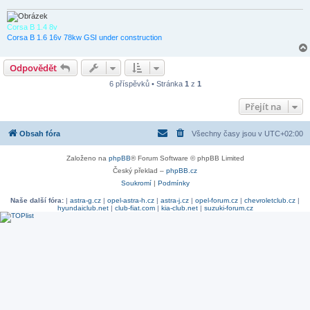
v
e
k
Corsa B 1.4 8v
Corsa B 1.6 16v 78kw GSI under construction
Odpovědět
6 příspěvků • Stránka
1
z
1
Přejít na
Obsah fóra
Všechny časy jsou v
UTC+02:00
Založeno na
phpBB
® Forum Software © phpBB Limited
Český překlad –
phpBB.cz
Soukromí
|
Podmínky
Naše další fóra:
|
astra-g.cz
|
opel-astra-h.cz
|
astra-j.cz
|
opel-forum.cz
|
chevroletclub.cz
|
hyundaiclub.net
|
club-fiat.com
|
kia-club.net
|
suzuki-forum.cz