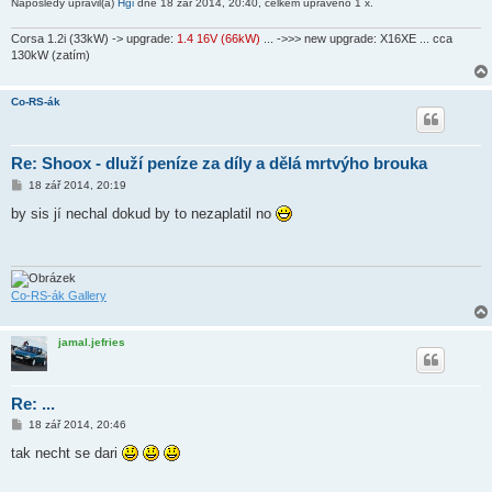
Naposledy upravil(a)
Hgi
dne 18 zář 2014, 20:40, celkem upraveno 1 x.
e
k
Corsa 1.2i (33kW) -> upgrade:
1.4 16V (66kW)
... ->>> new upgrade: X16XE ... cca
130kW (zatím)
Co-RS-ák
Re: Shoox - dluží peníze za díly a dělá mrtvýho brouka
P
18 zář 2014, 20:19
ř
í
by sis jí nechal dokud by to nezaplatil no
s
p
ě
v
e
k
Co-RS-ák Gallery
jamal.jefries
Re: ...
P
18 zář 2014, 20:46
ř
í
tak necht se dari
s
p
ě