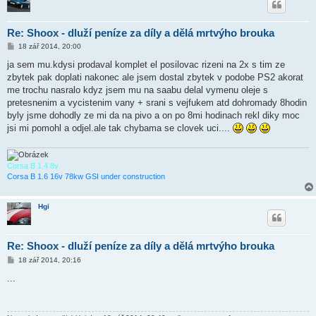
Re: Shoox - dluží peníze za díly a dělá mrtvýho brouka
P
18 zář 2014, 20:00
ř
í
ja sem mu.kdysi prodaval komplet el posilovac rizeni na 2x s tim ze
s
zbytek pak doplati nakonec ale jsem dostal zbytek v podobe PS2 akorat
p
ě
me trochu nasralo kdyz jsem mu na saabu delal vymenu oleje s
v
pretesnenim a vycistenim vany + srani s vejfukem atd dohromady 8hodin
e
k
byly jsme dohodly ze mi da na pivo a on po 8mi hodinach rekl diky moc
jsi mi pomohl a odjel.ale tak chybama se clovek uci....
Corsa B 1.4 8v
Corsa B 1.6 16v 78kw GSI under construction
Hgi
Re: Shoox - dluží peníze za díly a dělá mrtvýho brouka
P
18 zář 2014, 20:16
ř
í
...
s
p
ě
v