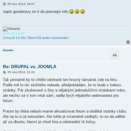
P
05 úno 2014, 18:07
ř
í
napis gooderovy on ti da presnejsi info
s
p
ě
v
e
k
Corsa B 1.4 8v
Corsa B 1.6 16v 78kw GSI under construction
Gooder
Re: DRUPAL vs. JOOMLA
P
05 úno 2014, 21:24
ř
í
Tak primárně by to chtělo odstranit ten hrozný rámaček zde na fóru.
s
Podle mě to nic složitého nebude, předpokládám, že to bude v indexu
p
ě
stránky. Pár zkušeností s fóry a nějakými jednoduššími stránkami mám,
v
ale nechci se v tom vrtat sám, raději bych nějakého webmastera pro
e
k
fórum.
Potom by třeba nebylo marné aktualizovat fórum a dodělat stránky clubu.
Ale na to si já netroufám. Ale tohle je víceméně vedlejší, to se dá udělat
až za dlouho, hlavní je chod fóra a odstranění té hrůzy.