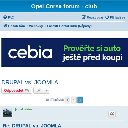
Opel Corsa forum - club
FAQ
Registrovat
Přihlásit se
Obsah fóra
Webovky
Facelift CorsaClubu (Nápady)
DRUPAL vs. JOOMLA
Odpovědět
1
2
Předchozí
18 příspěvků
jamal.jefries
Re: DRUPAL vs. JOOMLA