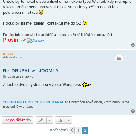
Chtělo by to někoho spolehlivého, ne někoho typu Wicked, kdy mu rupne
v kouli, začne něco upravovat a pak se na to vyse*e a nechá to v
polofunkčním stavu
Pokud by jsi měl zájem, kontaktuj mě do SZ
Po silnicích se pohybuje pár řidičů a spousta držitelů řidičského oprávnění
Prosím ->
milosh
Administrátoři
Re: DRUPAL vs. JOOMLA
P
27 lis 2014, 20:49
ř
í
Z techto dvou systemu si vyberu Wordpress
s
p
ě
v
e
SLEDUJ MŮJ OPEL YOUTUBE KANÁL
ať ti neutečou nová videa, která budou letos
k
pravidelně vycházet
Odpovědět
1
2
Předchozí
18 příspěvků