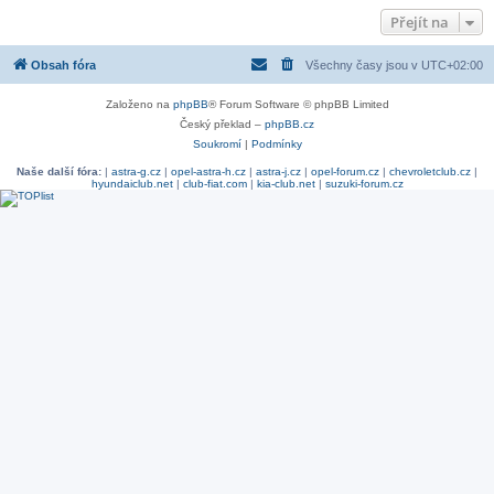
Přejít na
Obsah fóra
Všechny časy jsou v
UTC+02:00
Založeno na
phpBB
® Forum Software © phpBB Limited
Český překlad –
phpBB.cz
Soukromí
|
Podmínky
Naše další fóra:
|
astra-g.cz
|
opel-astra-h.cz
|
astra-j.cz
|
opel-forum.cz
|
chevroletclub.cz
|
hyundaiclub.net
|
club-fiat.com
|
kia-club.net
|
suzuki-forum.cz