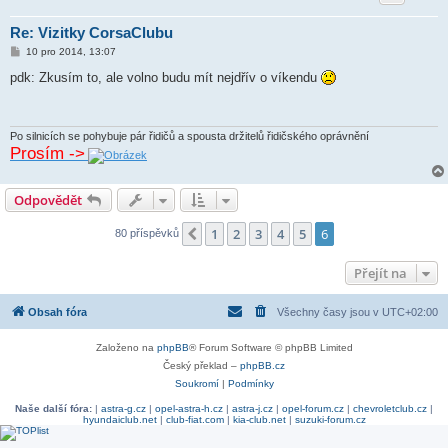
Re: Vizitky CorsaClubu
P
10 pro 2014, 13:07
ř
í
pdk: Zkusím to, ale volno budu mít nejdřív o víkendu
s
p
ě
v
e
Po silnicích se pohybuje pár řidičů a spousta držitelů řidičského oprávnění
k
Prosím ->
Odpovědět
1
2
3
4
5
6
Předchozí
80 příspěvků
Přejít na
Obsah fóra
Všechny časy jsou v
UTC+02:00
Založeno na
phpBB
® Forum Software © phpBB Limited
Český překlad –
phpBB.cz
Soukromí
|
Podmínky
Naše další fóra:
|
astra-g.cz
|
opel-astra-h.cz
|
astra-j.cz
|
opel-forum.cz
|
chevroletclub.cz
|
hyundaiclub.net
|
club-fiat.com
|
kia-club.net
|
suzuki-forum.cz