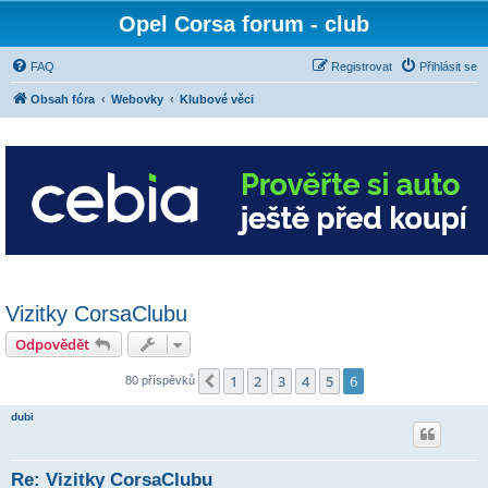
Opel Corsa forum - club
FAQ
Registrovat
Přihlásit se
Obsah fóra
Webovky
Klubové věci
Vizitky CorsaClubu
Odpovědět
1
2
3
4
5
6
Předchozí
80 příspěvků
dubi
Re: Vizitky CorsaClubu