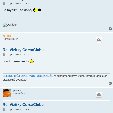
P
02 pro 2014, 16:44
ř
í
Já myslim, že dobrý
s
p
ě
v
e
k
milosh
Administrátoři
Re: Vizitky CorsaClubu
P
02 pro 2014, 17:24
ř
í
good, vymenim to
s
p
ě
v
e
SLEDUJ MŮJ OPEL YOUTUBE KANÁL
ať ti neutečou nová videa, která budou letos
k
pravidelně vycházet
pdk88
Moderátor
Re: Vizitky CorsaClubu
P
03 pro 2014, 10:43
ř