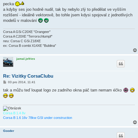
í
pecka
s
a kdyby ses joo hodně nudil, tak by nebylo zlý to předělat ve vyšším
p
ě
rozlišení - ideálně vektorově, bo tohle jsem kdysi spojoval z jednotlivých
v
modelů v malování
e
k
Corsa A GSi C20XE "Orangeer"
Corsa A C20XE "Terrorschlumpf"
neu: Corsa C GSi Z18XE
ex: Corsa B combi X14XE "Bublina"
jamal.jefries
Re: Vizitky CorsaClubu
P
03 pro 2014, 11:41
ř
í
tak a můžu teď loupat logo ze zadního okna páč tam nemam éčko
s
p
ě
v
e
k
Corsa B 1.4 8v
Corsa B 1.6 16v 78kw GSI under construction
Gooder