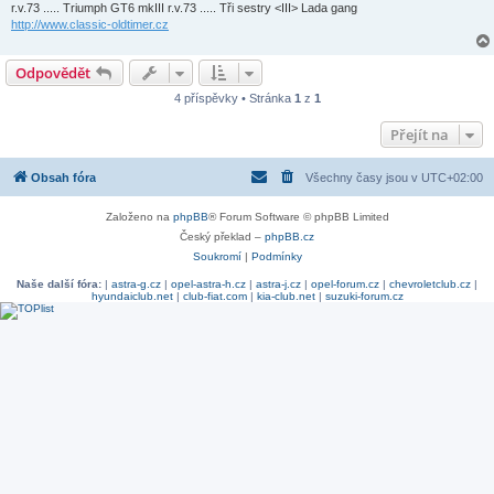
k
r.v.73 ..... Triumph GT6 mkIII r.v.73 ..... Tři sestry <III> Lada gang
http://www.classic-oldtimer.cz
Odpovědět
4 příspěvky • Stránka
1
z
1
Přejít na
Obsah fóra
Všechny časy jsou v
UTC+02:00
Založeno na
phpBB
® Forum Software © phpBB Limited
Český překlad –
phpBB.cz
Soukromí
|
Podmínky
Naše další fóra:
|
astra-g.cz
|
opel-astra-h.cz
|
astra-j.cz
|
opel-forum.cz
|
chevroletclub.cz
|
hyundaiclub.net
|
club-fiat.com
|
kia-club.net
|
suzuki-forum.cz