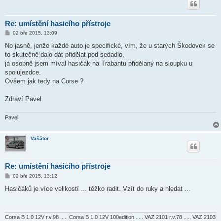
Re: umístění hasicího přístroje
P
02 bře 2015, 13:09
ř
í
No jasně, jenže každé auto je specifické, vím, že u starých Škodovek se
s
to skutečně dalo dát přidělat pod sedadlo,
p
ě
já osobně jsem míval hasičák na Trabantu přidělaný na sloupku u
v
spolujezdce.
e
k
Ovšem jak tedy na Corse ?
Zdraví Pavel
Pavel
Vašátor
Re: umístění hasicího přístroje
P
02 bře 2015, 13:12
ř
í
Hasičáků je více velikostí ... těžko radit. Vzít do ruky a hledat ...
s
p
ě
v
e
Corsa B 1.0 12V r.v.98 ..... Corsa B 1.0 12V 100edition ..... VAZ 2101 r.v.78 ..... VAZ 2103