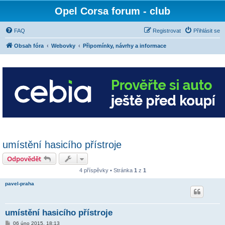
Opel Corsa forum - club
FAQ
Registrovat
Přihlásit se
Obsah fóra
Webovky
Připomínky, návrhy a informace
umístění hasicího přístroje
Odpovědět
4 příspěvky • Stránka
1
z
1
pavel-praha
umístění hasicího přístroje
P
06 úno 2015, 18:13