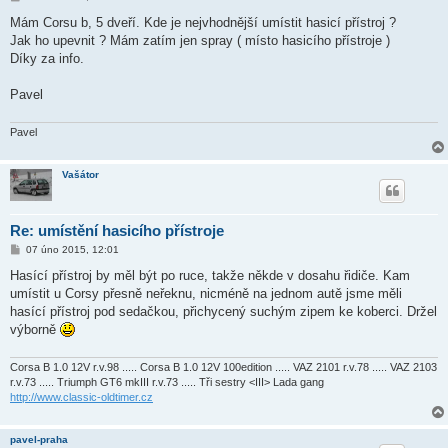
ř
í
Mám Corsu b, 5 dveří. Kde je nejvhodnější umístit hasicí přístroj ?
s
Jak ho upevnit ? Mám zatím jen spray ( místo hasicího přístroje )
p
ě
Díky za info.
v
e
k
Pavel
Pavel
Vašátor
Re: umístění hasicího přístroje
P
07 úno 2015, 12:01
ř
í
Hasící přístroj by měl být po ruce, takže někde v dosahu řidiče. Kam
s
umístit u Corsy přesně neřeknu, nicméně na jednom autě jsme měli
p
ě
hasící přístroj pod sedačkou, přichycený suchým zipem ke koberci. Držel
v
výborně
e
k
Corsa B 1.0 12V r.v.98 ..... Corsa B 1.0 12V 100edition ..... VAZ 2101 r.v.78 ..... VAZ 2103
r.v.73 ..... Triumph GT6 mkIII r.v.73 ..... Tři sestry <III> Lada gang
http://www.classic-oldtimer.cz
pavel-praha