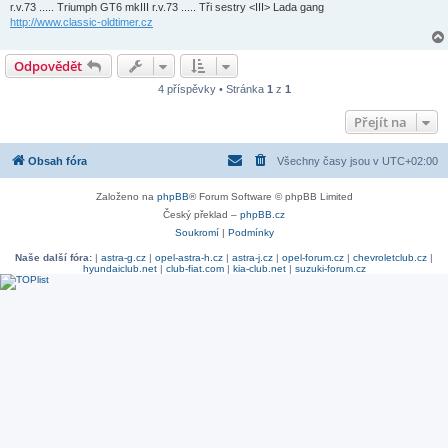
k
r.v.73 ..... Triumph GT6 mkIII r.v.73 ..... Tři sestry <III> Lada gang
http://www.classic-oldtimer.cz
Odpovědět
4 příspěvky • Stránka
1
z
1
Přejít na
Obsah fóra
Všechny časy jsou v
UTC+02:00
Založeno na
phpBB
® Forum Software © phpBB Limited
Český překlad –
phpBB.cz
Soukromí
|
Podmínky
Naše další fóra:
|
astra-g.cz
|
opel-astra-h.cz
|
astra-j.cz
|
opel-forum.cz
|
chevroletclub.cz
|
hyundaiclub.net
|
club-fiat.com
|
kia-club.net
|
suzuki-forum.cz