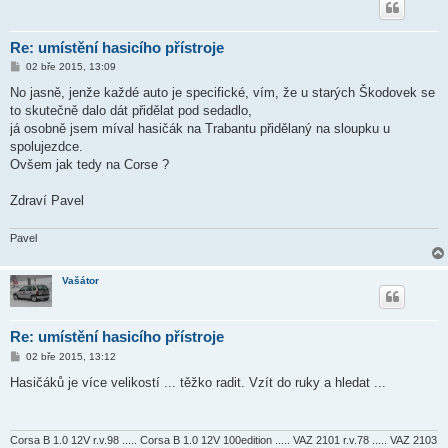
Re: umístění hasicího přístroje
P
02 bře 2015, 13:09
ř
í
No jasně, jenže každé auto je specifické, vím, že u starých Škodovek se
s
to skutečně dalo dát přidělat pod sedadlo,
p
ě
já osobně jsem míval hasičák na Trabantu přidělaný na sloupku u
v
spolujezdce.
e
k
Ovšem jak tedy na Corse ?
Zdraví Pavel
Pavel
Vašátor
Re: umístění hasicího přístroje
P
02 bře 2015, 13:12
ř
í
Hasičáků je více velikostí ... těžko radit. Vzít do ruky a hledat ...
s
p
ě
v
e
Corsa B 1.0 12V r.v.98 ..... Corsa B 1.0 12V 100edition ..... VAZ 2101 r.v.78 ..... VAZ 2103