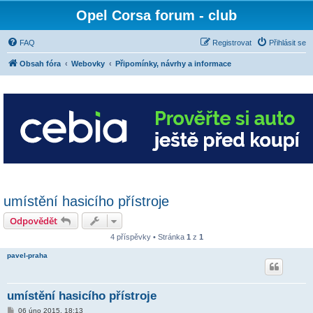
Opel Corsa forum - club
FAQ
Registrovat
Přihlásit se
Obsah fóra
Webovky
Připomínky, návrhy a informace
umístění hasicího přístroje
Odpovědět
4 příspěvky • Stránka
1
z
1
pavel-praha
umístění hasicího přístroje
P
06 úno 2015, 18:13