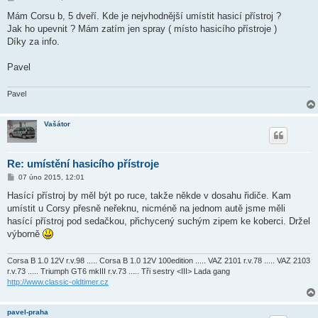
ř
í
Mám Corsu b, 5 dveří. Kde je nejvhodnější umístit hasicí přístroj ?
s
Jak ho upevnit ? Mám zatím jen spray ( místo hasicího přístroje )
p
ě
Díky za info.
v
e
k
Pavel
Pavel
Vašátor
Re: umístění hasicího přístroje
P
07 úno 2015, 12:01
ř
í
Hasící přístroj by měl být po ruce, takže někde v dosahu řidiče. Kam
s
umístit u Corsy přesně neřeknu, nicméně na jednom autě jsme měli
p
ě
hasící přístroj pod sedačkou, přichycený suchým zipem ke koberci. Držel
v
výborně
e
k
Corsa B 1.0 12V r.v.98 ..... Corsa B 1.0 12V 100edition ..... VAZ 2101 r.v.78 ..... VAZ 2103
r.v.73 ..... Triumph GT6 mkIII r.v.73 ..... Tři sestry <III> Lada gang
http://www.classic-oldtimer.cz
pavel-praha