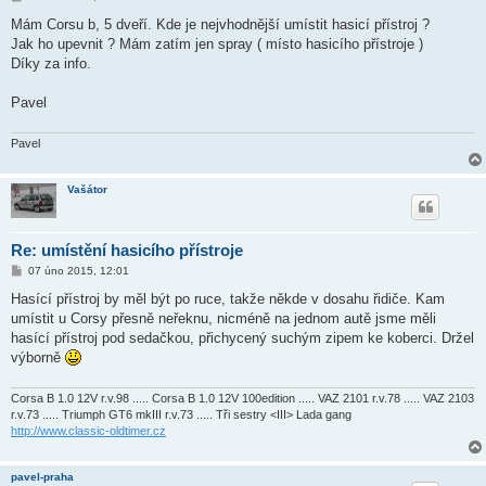
ř
í
Mám Corsu b, 5 dveří. Kde je nejvhodnější umístit hasicí přístroj ?
s
Jak ho upevnit ? Mám zatím jen spray ( místo hasicího přístroje )
p
ě
Díky za info.
v
e
k
Pavel
Pavel
Vašátor
Re: umístění hasicího přístroje
P
07 úno 2015, 12:01
ř
í
Hasící přístroj by měl být po ruce, takže někde v dosahu řidiče. Kam
s
umístit u Corsy přesně neřeknu, nicméně na jednom autě jsme měli
p
ě
hasící přístroj pod sedačkou, přichycený suchým zipem ke koberci. Držel
v
výborně
e
k
Corsa B 1.0 12V r.v.98 ..... Corsa B 1.0 12V 100edition ..... VAZ 2101 r.v.78 ..... VAZ 2103
r.v.73 ..... Triumph GT6 mkIII r.v.73 ..... Tři sestry <III> Lada gang
http://www.classic-oldtimer.cz
pavel-praha