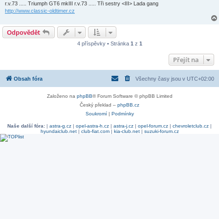
k
r.v.73 ..... Triumph GT6 mkIII r.v.73 ..... Tři sestry <III> Lada gang
http://www.classic-oldtimer.cz
Odpovědět
4 příspěvky • Stránka
1
z
1
Přejít na
Obsah fóra
Všechny časy jsou v
UTC+02:00
Založeno na
phpBB
® Forum Software © phpBB Limited
Český překlad –
phpBB.cz
Soukromí
|
Podmínky
Naše další fóra:
|
astra-g.cz
|
opel-astra-h.cz
|
astra-j.cz
|
opel-forum.cz
|
chevroletclub.cz
|
hyundaiclub.net
|
club-fiat.com
|
kia-club.net
|
suzuki-forum.cz