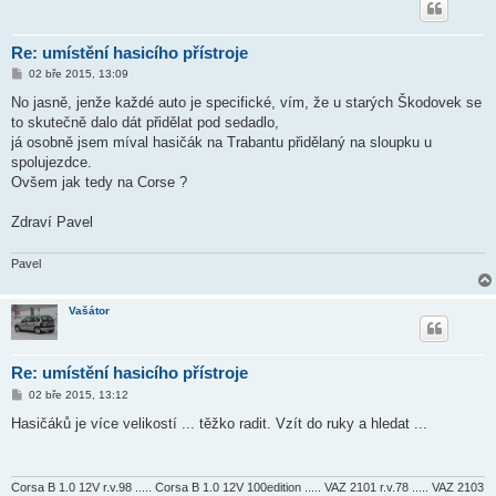
Re: umístění hasicího přístroje
P
02 bře 2015, 13:09
ř
í
No jasně, jenže každé auto je specifické, vím, že u starých Škodovek se
s
to skutečně dalo dát přidělat pod sedadlo,
p
ě
já osobně jsem míval hasičák na Trabantu přidělaný na sloupku u
v
spolujezdce.
e
k
Ovšem jak tedy na Corse ?
Zdraví Pavel
Pavel
Vašátor
Re: umístění hasicího přístroje
P
02 bře 2015, 13:12
ř
í
Hasičáků je více velikostí ... těžko radit. Vzít do ruky a hledat ...
s
p
ě
v
e
Corsa B 1.0 12V r.v.98 ..... Corsa B 1.0 12V 100edition ..... VAZ 2101 r.v.78 ..... VAZ 2103