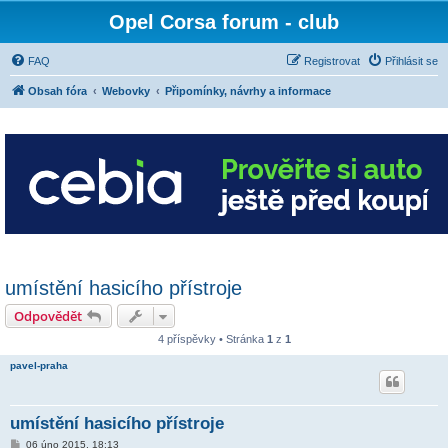
Opel Corsa forum - club
FAQ
Registrovat
Přihlásit se
Obsah fóra
Webovky
Připomínky, návrhy a informace
umístění hasicího přístroje
Odpovědět
4 příspěvky • Stránka
1
z
1
pavel-praha
umístění hasicího přístroje
P
06 úno 2015, 18:13