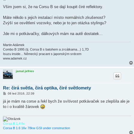
ř
í
Všim jsem si, že na Corsu B se dají koupit čiré reflektory.
s
p
ě
Máte někdo s jejich instalací místo normálních zkušenost?
v
Zvýší se osvětlení vozovky, nebo je to jen otázka stylingu?
e
k
Jde mi o potkávačky, dálkových mám na autě dostatek...
Martin Adámek
Combo B 1995 (tj. Corsa B s batohem a zrcátkama...) 1,7D
Isuzu inside... Německý pracant s japonským srdcem
www.adamek.cz
jamal.jefries
Re: čirá světla, čirá optika, čiré světlomety
P
08 led 2016, 22:39
ř
í
já je mám na corse a řekl bych že svítivost potkávaček se zlepšila ale je
s
to i o kvalitě žárovek
p
ě
v
e
k
Corsa B 1.4 8v
Corsa B 1.6 16v 78kw GSI under construction