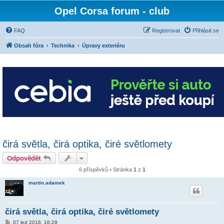
Opel Corsa forum - club
FAQ
Registrovat
Přihlásit se
Obsah fóra
Technika
Úpravy exteriéru
čirá světla, čirá optika, čiré světlomety
Odpovědět
6 příspěvků • Stránka
1
z
1
martin.adamek
čirá světla, čirá optika, čiré světlomety
P
07 led 2016, 16:29