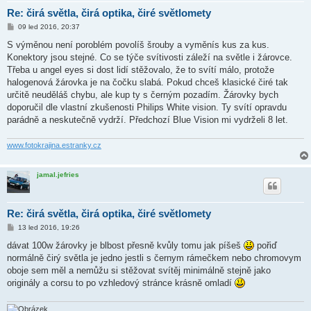
Re: čirá světla, čirá optika, čiré světlomety
P
09 led 2016, 20:37
ř
í
S výměnou není poroblém povolíš šrouby a vyměnís kus za kus.
s
Konektory jsou stejné. Co se týče svítivosti záleží na světle i žárovce.
p
ě
Třeba u angel eyes si dost lidí stěžovalo, že to svítí málo, protože
v
halogenová žárovka je na čočku slabá. Pokud chceš klasické čiré tak
e
k
určitě neuděláš chybu, ale kup ty s černým pozadím. Žárovky bych
doporučil dle vlastní zkušenosti Philips White vision. Ty svítí opravdu
parádně a neskutečně vydrží. Předchozí Blue Vision mi vydrželi 8 let.
www.fotokrajina.estranky.cz
jamal.jefries
Re: čirá světla, čirá optika, čiré světlomety
P
13 led 2016, 19:26
ř
í
dávat 100w žárovky je blbost přesně kvůly tomu jak píšeš
pořiď
s
normálně čirý světla je jedno jestli s černym rámečkem nebo chromovym
p
ě
oboje sem měl a nemůžu si stěžovat svítěj minimálně stejně jako
v
originály a corsu to po vzhledový stránce krásně omladí
e
k