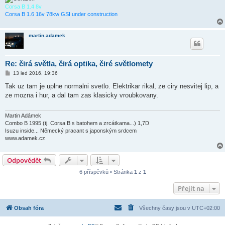
Corsa B 1.4 8v
Corsa B 1.6 16v 78kw GSI under construction
martin.adamek
Re: čirá světla, čirá optika, čiré světlomety
P
13 led 2016, 19:36
ř
í
Tak uz tam je uplne normalni svetlo. Elektrikar rikal, ze ciry nesvitej lip, a
s
ze mozna i hur, a dal tam zas klasicky vroubkovany.
p
ě
v
e
Martin Adámek
k
Combo B 1995 (tj. Corsa B s batohem a zrcátkama...) 1,7D
Isuzu inside... Německý pracant s japonským srdcem
www.adamek.cz
Odpovědět
6 příspěvků • Stránka
1
z
1
Přejít na
Obsah fóra
Všechny časy jsou v
UTC+02:00