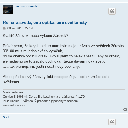
martin.adamek
Re: čirá světla, čirá optika, čiré světlomety
P
08 led 2016, 22:54
ř
í
Kvalitě žárovek, nebo výkonu žárovek?
s
p
ě
Právě proto, že kdysi, než to auto bylo moje, mívalo ve světlech žárovky
v
90/100 musím jedno světlo vyměnit,
e
k
bo se onehdy vytavil držák. Kdysi jsem to nějak zbastlil, aby to drželo,
ale nedávno se to začalo uvolňovat, takže dávám nový světlo
...a tak přemejšlím, jestli nedat nový obě, čirý.
Ale nepředpisový žárovky fakt nedoporučuju, teplem zničej celej
světlomet.
Martin Adámek
Combo B 1995 (tj. Corsa B s batohem a zrcátkama...) 1,7D
Isuzu inside... Německý pracant s japonským srdcem
www.adamek.cz
Soni