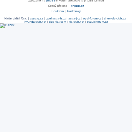
Založeno na
phpBB
® Forum Software © phpBB Limited
Český překlad –
phpBB.cz
Soukromí
|
Podmínky
Naše další fóra:
|
astra-g.cz
|
opel-astra-h.cz
|
astra-j.cz
|
opel-forum.cz
|
chevroletclub.cz
|
hyundaiclub.net
|
club-fiat.com
|
kia-club.net
|
suzuki-forum.cz