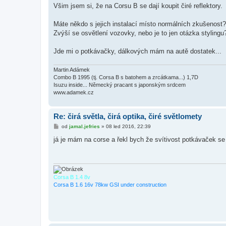
í
Všim jsem si, že na Corsu B se dají koupit čiré reflektory.
s
p
ě
Máte někdo s jejich instalací místo normálních zkušenost?
v
Zvýší se osvětlení vozovky, nebo je to jen otázka stylingu
e
k
Jde mi o potkávačky, dálkových mám na autě dostatek...
Martin Adámek
Combo B 1995 (tj. Corsa B s batohem a zrcátkama...) 1,7D
Isuzu inside... Německý pracant s japonským srdcem
www.adamek.cz
Re: čirá světla, čirá optika, čiré světlomety
P
od
jamal.jefries
»
08 led 2016, 22:39
ř
í
já je mám na corse a řekl bych že svítivost potkávaček se z
s
p
ě
v
e
k
Corsa B 1.4 8v
Corsa B 1.6 16v 78kw GSI under construction