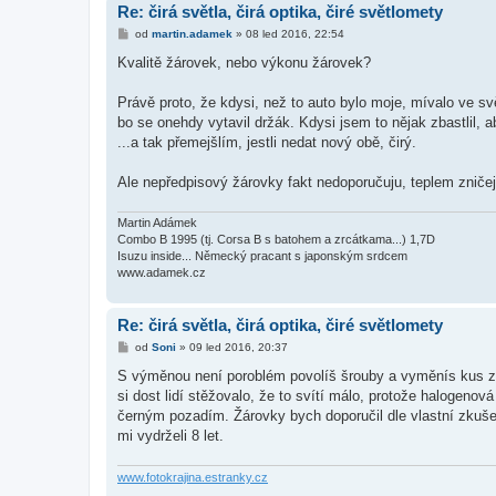
Re: čirá světla, čirá optika, čiré světlomety
P
od
martin.adamek
»
08 led 2016, 22:54
ř
í
Kvalitě žárovek, nebo výkonu žárovek?
s
p
ě
Právě proto, že kdysi, než to auto bylo moje, mívalo ve s
v
bo se onehdy vytavil držák. Kdysi jsem to nějak zbastlil, 
e
k
...a tak přemejšlím, jestli nedat nový obě, čirý.
Ale nepředpisový žárovky fakt nedoporučuju, teplem zničej
Martin Adámek
Combo B 1995 (tj. Corsa B s batohem a zrcátkama...) 1,7D
Isuzu inside... Německý pracant s japonským srdcem
www.adamek.cz
Re: čirá světla, čirá optika, čiré světlomety
P
od
Soni
»
09 led 2016, 20:37
ř
í
S výměnou není poroblém povolíš šrouby a vyměnís kus za k
s
si dost lidí stěžovalo, že to svítí málo, protože halogenov
p
ě
černým pozadím. Žárovky bych doporučil dle vlastní zkušen
v
mi vydrželi 8 let.
e
k
www.fotokrajina.estranky.cz