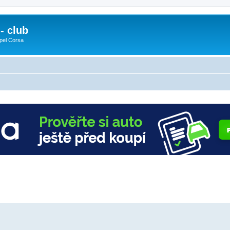
- club
pel Corsa