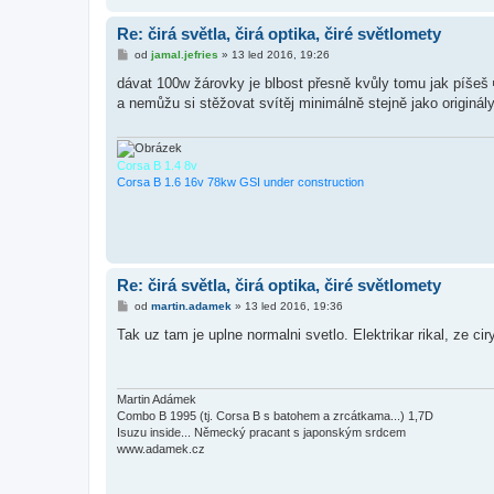
Re: čirá světla, čirá optika, čiré světlomety
P
od
jamal.jefries
»
13 led 2016, 19:26
ř
í
dávat 100w žárovky je blbost přesně kvůly tomu jak píšeš
s
a nemůžu si stěžovat svítěj minimálně stejně jako originá
p
ě
v
e
k
Corsa B 1.4 8v
Corsa B 1.6 16v 78kw GSI under construction
Re: čirá světla, čirá optika, čiré světlomety
P
od
martin.adamek
»
13 led 2016, 19:36
ř
í
Tak uz tam je uplne normalni svetlo. Elektrikar rikal, ze ci
s
p
ě
v
e
Martin Adámek
k
Combo B 1995 (tj. Corsa B s batohem a zrcátkama...) 1,7D
Isuzu inside... Německý pracant s japonským srdcem
www.adamek.cz