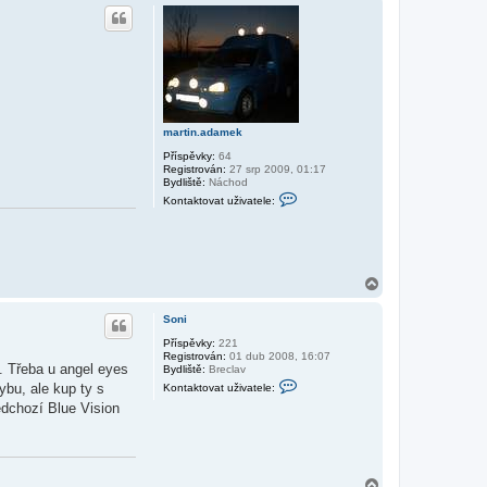
h
a
o
d
a
r
m
u
e
k
martin.adamek
Příspěvky:
64
Registrován:
27 srp 2009, 01:17
Bydliště:
Náchod
K
Kontaktovat uživatele:
o
n
t
a
k
t
N
o
a
v
a
h
Soni
t
o
u
r
Příspěvky:
221
ž
Registrován:
01 dub 2008, 16:07
u
i
. Třeba u angel eyes
Bydliště:
Breclav
v
K
ybu, ale kup ty s
Kontaktovat uživatele:
a
o
t
edchozí Blue Vision
n
e
t
l
a
e
k
m
t
a
o
r
N
v