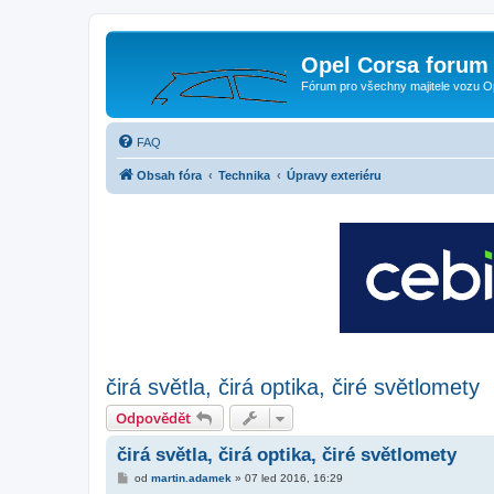
Opel Corsa forum 
Fórum pro všechny majitele vozu O
FAQ
Obsah fóra
Technika
Úpravy exteriéru
čirá světla, čirá optika, čiré světlomety
Odpovědět
čirá světla, čirá optika, čiré světlomety
P
od
martin.adamek
»
07 led 2016, 16:29
ř