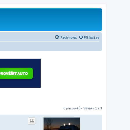
Registrovat
Přihlásit se
6 příspěvků • Stránka
1
z
1