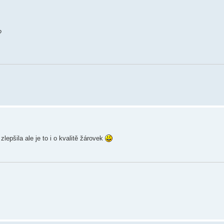
?
lepšila ale je to i o kvalitě žárovek