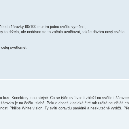
větlech žárovky 90/100 musím jedno světlo vyměnit,
aby to drželo, ale nedávno se to začalo uvolňovat, takže dávám nový světlo
 celej světlomet.
us. Konektory jsou stejné. Co se týče svítivosti záleží na světle i žárovce
á žárovka je na čočku slabá. Pokud chceš klasické čiré tak určitě neuděláš ch
osti Philips White vision. Ty svítí opravdu parádně a neskutečně vydrží. Př