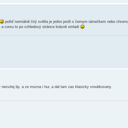
pořiď normálně čirý světla je jedno jestli s černym rámečkem nebo chro
ly a corsu to po vzhledový stránce krásně omladí
ry nesvitej lip, a ze mozna i hur, a dal tam zas klasicky vroubkovany.