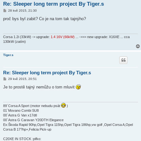
Re: Sleeper long term project By Tiger.s
P
28 kvě 2015, 21:30
ř
í
proč bys byl zabit? Co je na tom tak tajnýho?
s
p
ě
v
e
Corsa 1.2i (33kW) -> upgrade:
1.4 16V (66kW)
... ->>> new upgrade: X16XE ... cca
k
130kW (zatím)
Tiger.s
Re: Sleeper long term project By Tiger.s
P
29 kvě 2015, 20:51
ř
í
Je to prostě tajný nemůžu o tom mluvit
s
p
ě
v
e
89´Corsa A Sport (motor nebudu psát
)
k
01´Movano Combi SU8
00´Astra G Van x17dtl
00´Astra G Caravan Y20DTH Elegance
Ex:Škoda Rapid 90hp,Opel Tigra 115hp,Opel Tigra 186hp,vw golf ,Opel Corsa A,Opel
Corsa B 17?hp+,Felicia Pick-up
C20XE IN STOCK :pifko: