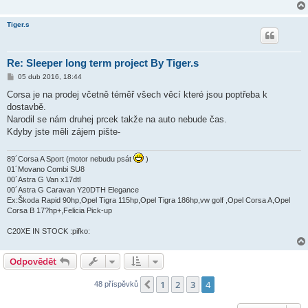
Tiger.s
Re: Sleeper long term project By Tiger.s
P
05 dub 2016, 18:44
ř
í
Corsa je na prodej včetně téměř všech věcí které jsou poptřeba k
s
dostavbě.
p
ě
Narodil se nám druhej prcek takže na auto nebude čas.
v
Kdyby jste měli zájem pište-
e
k
89´Corsa A Sport (motor nebudu psát
)
01´Movano Combi SU8
00´Astra G Van x17dtl
00´Astra G Caravan Y20DTH Elegance
Ex:Škoda Rapid 90hp,Opel Tigra 115hp,Opel Tigra 186hp,vw golf ,Opel Corsa A,Opel
Corsa B 17?hp+,Felicia Pick-up
C20XE IN STOCK :pifko:
Odpovědět
1
2
3
4
Předchozí
48 příspěvků