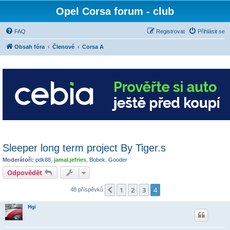
Opel Corsa forum - club
FAQ
Registrovat
Přihlásit se
Obsah fóra
Členové
Corsa A
Sleeper long term project By Tiger.s
Moderátoři:
pdk88
,
jamal.jefries
,
Bobek
,
Gooder
Odpovědět
1
2
3
4
Předchozí
48 příspěvků
Hgi