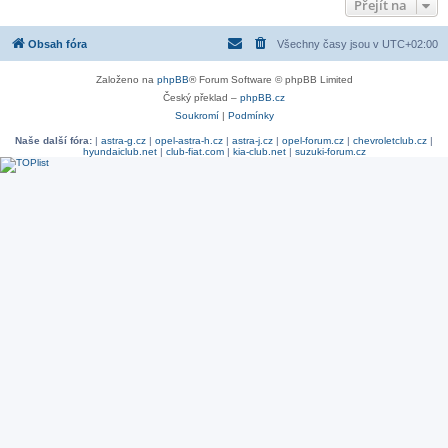
Přejít na
Obsah fóra
Všechny časy jsou v
UTC+02:00
Založeno na
phpBB
® Forum Software © phpBB Limited
Český překlad –
phpBB.cz
Soukromí
|
Podmínky
Naše další fóra:
|
astra-g.cz
|
opel-astra-h.cz
|
astra-j.cz
|
opel-forum.cz
|
chevroletclub.cz
|
hyundaiclub.net
|
club-fiat.com
|
kia-club.net
|
suzuki-forum.cz