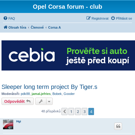
Opel Corsa forum - club
FAQ
Registrovat
Přihlásit se
Obsah fóra
Členové
Corsa A
Sleeper long term project By Tiger.s
Moderátoři:
pdk88
,
jamal.jefries
,
Bobek
,
Gooder
Odpovědět
1
2
3
4
Předchozí
48 příspěvků
Hgi