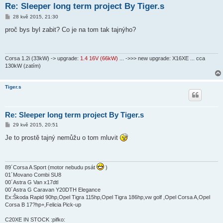
Re: Sleeper long term project By Tiger.s
P
28 kvě 2015, 21:30
ř
í
proč bys byl zabit? Co je na tom tak tajnýho?
s
p
ě
v
e
Corsa 1.2i (33kW) -> upgrade:
1.4 16V (66kW)
... ->>> new upgrade: X16XE ... cca
k
130kW (zatím)
Tiger.s
Re: Sleeper long term project By Tiger.s
P
29 kvě 2015, 20:51
ř
í
Je to prostě tajný nemůžu o tom mluvit
s
p
ě
v
e
89´Corsa A Sport (motor nebudu psát
)
k
01´Movano Combi SU8
00´Astra G Van x17dtl
00´Astra G Caravan Y20DTH Elegance
Ex:Škoda Rapid 90hp,Opel Tigra 115hp,Opel Tigra 186hp,vw golf ,Opel Corsa A,Opel
Corsa B 17?hp+,Felicia Pick-up
C20XE IN STOCK :pifko: