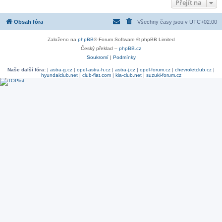
Přejít na
Obsah fóra
Všechny časy jsou v
UTC+02:00
Založeno na
phpBB
® Forum Software © phpBB Limited
Český překlad –
phpBB.cz
Soukromí
|
Podmínky
Naše další fóra:
|
astra-g.cz
|
opel-astra-h.cz
|
astra-j.cz
|
opel-forum.cz
|
chevroletclub.cz
|
hyundaiclub.net
|
club-fiat.com
|
kia-club.net
|
suzuki-forum.cz