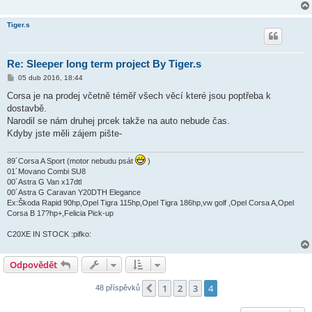
Tiger.s
Re: Sleeper long term project By Tiger.s
P
05 dub 2016, 18:44
ř
í
Corsa je na prodej včetně téměř všech věcí které jsou poptřeba k
s
dostavbě.
p
ě
Narodil se nám druhej prcek takže na auto nebude čas.
v
Kdyby jste měli zájem pište-
e
k
89´Corsa A Sport (motor nebudu psát
)
01´Movano Combi SU8
00´Astra G Van x17dtl
00´Astra G Caravan Y20DTH Elegance
Ex:Škoda Rapid 90hp,Opel Tigra 115hp,Opel Tigra 186hp,vw golf ,Opel Corsa A,Opel
Corsa B 17?hp+,Felicia Pick-up
C20XE IN STOCK :pifko:
Odpovědět
1
2
3
4
Předchozí
48 příspěvků