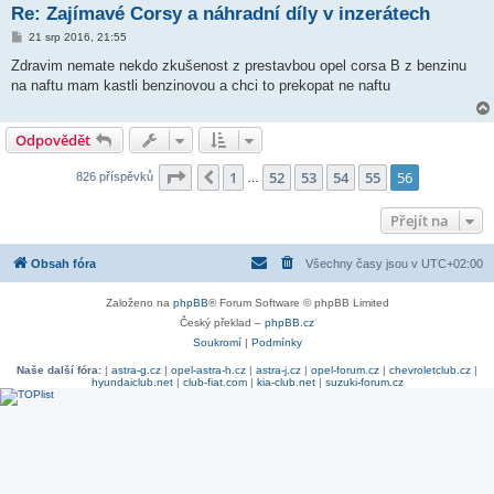
Re: Zajímavé Corsy a náhradní díly v inzerátech
P
21 srp 2016, 21:55
ř
í
Zdravim nemate nekdo zkušenost z prestavbou opel corsa B z benzinu
s
na naftu mam kastli benzinovou a chci to prekopat ne naftu
p
ě
v
e
Odpovědět
k
Stránka
56
z
56
1
52
53
54
55
56
Předchozí
826 příspěvků
…
Přejít na
Obsah fóra
Všechny časy jsou v
UTC+02:00
Založeno na
phpBB
® Forum Software © phpBB Limited
Český překlad –
phpBB.cz
Soukromí
|
Podmínky
Naše další fóra:
|
astra-g.cz
|
opel-astra-h.cz
|
astra-j.cz
|
opel-forum.cz
|
chevroletclub.cz
|
hyundaiclub.net
|
club-fiat.com
|
kia-club.net
|
suzuki-forum.cz