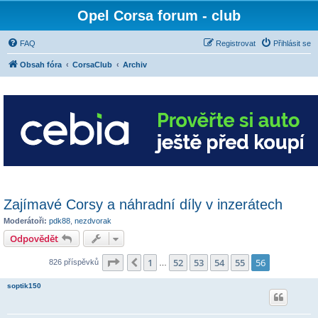
Opel Corsa forum - club
FAQ
Registrovat
Přihlásit se
Obsah fóra
CorsaClub
Archiv
Zajímavé Corsy a náhradní díly v inzerátech
Moderátoři:
pdk88
,
nezdvorak
Odpovědět
Stránka
56
z
56
1
52
53
54
55
56
Předchozí
826 příspěvků
…
soptik150