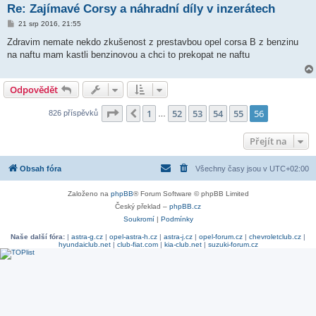
Re: Zajímavé Corsy a náhradní díly v inzerátech
P
21 srp 2016, 21:55
ř
í
Zdravim nemate nekdo zkušenost z prestavbou opel corsa B z benzinu
s
na naftu mam kastli benzinovou a chci to prekopat ne naftu
p
ě
v
e
Odpovědět
k
Stránka
56
z
56
1
52
53
54
55
56
Předchozí
826 příspěvků
…
Přejít na
Obsah fóra
Všechny časy jsou v
UTC+02:00
Založeno na
phpBB
® Forum Software © phpBB Limited
Český překlad –
phpBB.cz
Soukromí
|
Podmínky
Naše další fóra:
|
astra-g.cz
|
opel-astra-h.cz
|
astra-j.cz
|
opel-forum.cz
|
chevroletclub.cz
|
hyundaiclub.net
|
club-fiat.com
|
kia-club.net
|
suzuki-forum.cz