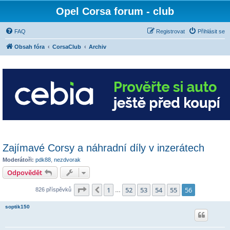
Opel Corsa forum - club
FAQ
Registrovat
Přihlásit se
Obsah fóra
CorsaClub
Archiv
Zajímavé Corsy a náhradní díly v inzerátech
Moderátoři:
pdk88
,
nezdvorak
Odpovědět
Stránka
56
z
56
1
52
53
54
55
56
Předchozí
826 příspěvků
…
soptik150