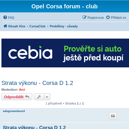
Opel Corsa forum - club
FAQ
Registrovat
Přihlásit se
Obsah fóra
CorsaClub
Problémy - závady
Strata výkonu - Corsa D 1.2
Moderátor:
Arci
Odpovědět
1 příspěvek • Stránka
1
z
1
adogrowsbeard
Strata výkonu - Corsa D 1.2