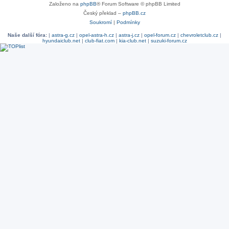
Založeno na
phpBB
® Forum Software © phpBB Limited
Český překlad –
phpBB.cz
Soukromí
|
Podmínky
Naše další fóra:
|
astra-g.cz
|
opel-astra-h.cz
|
astra-j.cz
|
opel-forum.cz
|
chevroletclub.cz
|
hyundaiclub.net
|
club-fiat.com
|
kia-club.net
|
suzuki-forum.cz