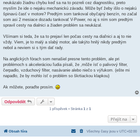
neukázalo žiadnu chybu keď sa na to pozreli cez diagnostiku, preto
myslím že ide o nejaku mechanickú závadu. Môže byť žeby išlo o nejakú
špinavú časť v motore? Predtým som tankoval obyčajný benzín, no začal
som asi 2 mesiace dozadu tankovať V-Power, no aj s ním som predtým
spravil cesty na dialnici a žiaden problém sa neukázal.
Všímam si teda, že sa to prejaví len počas cesty na diaľnici a aj to nie
vždy. Viem, je to malý a slabý motor, ale takýto hnilý nikdy predtým
nebol a neviem si s tým dať rady.
Na anglických fórach som nenašiel presne tento problém, ale pri
problémoch s akceleráciou ľudia písali, že ,môže ísť o palivový filter,
čerpadlo, vzduchový filter, nasávanie alebo niečo s výfukom. (ešte mi
napadlo, že by mohlo ísť o problém so škrtiackou klapkou)
Ak môžete, poraďte prosím.
Odpovědět
1 příspěvek • Stránka
1
z
1
Přejít na
Obsah fóra
Všechny časy jsou v
UTC+02:00