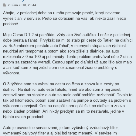
P
20 úno 2018, 20:44
ř
í
Ahojte, v poslednej dobe sa u mňa prejavuje problé, ktorý nevieme
s
vyriešiť ani v servise. Preto sa obraciam na vás, ak niekto zažil niečo
p
ě
podobné.
v
e
k
Moju Corsu D 1.2 si pamätám vždy ako živé autíčko. Lenže v poslednej
dobe prestala ťahať. Prvýkrát sa mi to stalo pri ceste do Tatier, na diaľnici
za Ružomberkom prestalo auto ťahať, v miernych stúpaniach rýchlosť
neudržal ani tempomat a potom ako som zišiel z diaľnice, sa auto
rozbiehalo z 0 na 100 aj pol minúty. Tento problém pretrvával ešte 2 dni a
potom sa zázračne vytratil. Cestou späť po diaľnici už auto išlo ako malo
a ani keď som z nej zišiel som nezaznamenal žiadne problémy s
výkonom.
O 3 týždne som sa vybral na cestu do Brna a znova kus cesty po
diaľnici. Na diaľnici auto ešte ťahalo, hneď ale ako som z nej zišiel,
zastavil som na stopke a auto sa malo opäť problém rozbehnúť. Trvalo to
tak 60 kilometrov, potom som zastavil na pumpe a odvtedy sa problém s
výkonom neprejavil. Cestou naspäť som opäť šiel po diaľnici a znova
nebol žiaden problém. Ani nikdy predtým sa mi to nestávalo, jedine v
týchto dvoch prípadoch.
Auto je pravidelne servisované, je tam vyčistený vzduchový filter,
vymenený palivový filter a aj olej bol teraz menený. V servise im