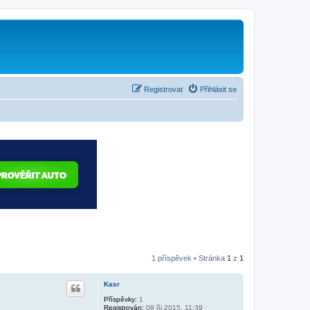
Registrovat
Přihlásit se
1 příspěvek • Stránka
1
z
1
Kasr
Příspěvky:
1
Registrován:
08 říj 2015, 11:39