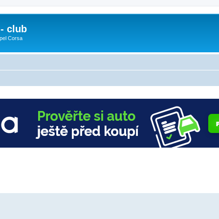
- club
pel Corsa