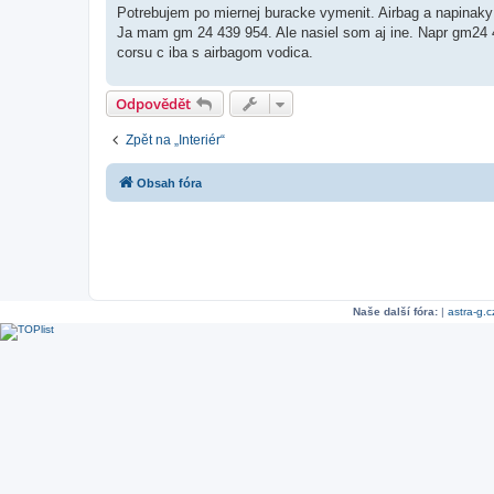
í
Potrebujem po miernej buracke vymenit. Airbag a napinaky 
s
Ja mam gm 24 439 954. Ale nasiel som aj ine. Napr gm24 4
p
ě
corsu c iba s airbagom vodica.
v
e
k
Odpovědět
Zpět na „Interiér“
Obsah fóra
Naše další fóra:
|
astra-g.c