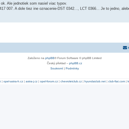
ok. Ale jednotiek som nasiel viac typov.
17 007. A dole tiez ine oznacenie-DST 0342..., LCT 0366... Je to jedno, ale
Založeno na
phpBB
® Forum Software © phpBB Limited
Český překlad –
phpBB.cz
Soukromí
|
Podmínky
z
|
opel-astra-h.cz
|
astra-j.cz
|
opel-forum.cz
|
chevroletclub.cz
|
hyundaiclub.net
|
club-fiat.com
|
k