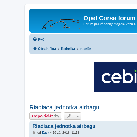
Opel Corsa forum 
Fórum pro všechny majitele vozu O
FAQ
Obsah fóra
Technika
Interiér
Riadiaca jednotka airbagu
Odpovědět
Riadiaca jednotka airbagu
P
od
Kasr
»
19 zář 2018, 11:13
ř