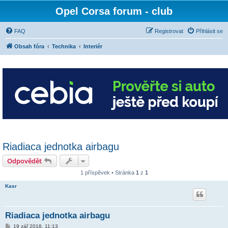
Opel Corsa forum - club
FAQ
Registrovat
Přihlásit se
Obsah fóra
Technika
Interiér
Riadiaca jednotka airbagu
Odpovědět
1 příspěvek • Stránka
1
z
1
Kasr
Riadiaca jednotka airbagu
P
19 zář 2018, 11:13