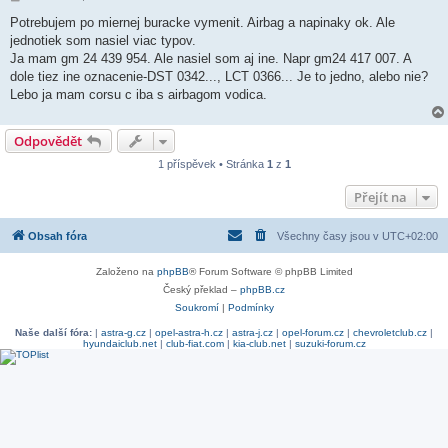
ř
í
Potrebujem po miernej buracke vymenit. Airbag a napinaky ok. Ale
s
jednotiek som nasiel viac typov.
p
ě
Ja mam gm 24 439 954. Ale nasiel som aj ine. Napr gm24 417 007. A
v
dole tiez ine oznacenie-DST 0342..., LCT 0366... Je to jedno, alebo nie?
e
k
Lebo ja mam corsu c iba s airbagom vodica.
Odpovědět
1 příspěvek • Stránka
1
z
1
Přejít na
Obsah fóra
Všechny časy jsou v
UTC+02:00
Založeno na
phpBB
® Forum Software © phpBB Limited
Český překlad –
phpBB.cz
Soukromí
|
Podmínky
Naše další fóra:
|
astra-g.cz
|
opel-astra-h.cz
|
astra-j.cz
|
opel-forum.cz
|
chevroletclub.cz
|
hyundaiclub.net
|
club-fiat.com
|
kia-club.net
|
suzuki-forum.cz