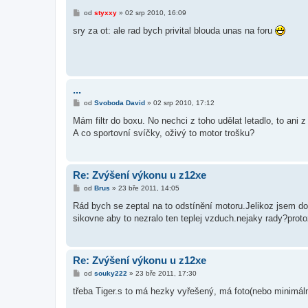
P
od
styxxy
»
02 srp 2010, 16:09
ř
í
sry za ot: ale rad bych privital blouda unas na foru
s
p
ě
v
e
k
...
P
od
Svoboda David
»
02 srp 2010, 17:12
ř
í
Mám filtr do boxu. No nechci z toho udělat letadlo, to ani z
s
A co sportovní svíčky, oživý to motor trošku?
p
ě
v
e
k
Re: Zvýšení výkonu u z12xe
P
od
Brus
»
23 bře 2011, 14:05
ř
í
Rád bych se zeptal na to odstínění motoru.Jelikoz jsem do
s
sikovne aby to nezralo ten teplej vzduch.nejaky rady?protoz
p
ě
v
e
k
Re: Zvýšení výkonu u z12xe
P
od
souky222
»
23 bře 2011, 17:30
ř
í
třeba Tiger.s to má hezky vyřešený, má foto(nebo minimál
s
p