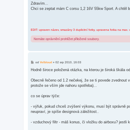
í
Zdravím...
s
Chci se zeptat mám C corsu 1,2 16V 55kw Sport. A chtěl by
p
ě
v
e
k
EDIT: upraven název, smazány 3 duplicitní fotky, upravena fotka na max. 
Nemáte oprávnění prohlížet přiložené soubory.
P
od
Velbloud
»
02 srp 2010, 16:03
ř
í
Hodně široce položená otázka, na kterou je široká škála od
s
p
ě
Obecně řečeno od 1.2 nečekej, že se ti povede zvednout vý
v
protože se vším jde nahoru spotřeba)...
e
k
co se úprav týče:
- výfuk, pokud chceš zvýšení výkonu, musí být správně pos
neupraví, je spíše designová záležitost..
- vzduchový filtr - máš konus, či vložku do airboxu? jest