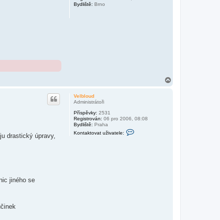
Bydliště:
Brno
N
a
h
Velbloud
o
Administrátoři
r
Příspěvky:
2531
u
Registrován:
06 pro 2006, 08:08
Bydliště:
Praha
K
Kontaktovat uživatele:
ju drastický úpravy,
o
n
t
a
k
t
o
v
nic jiného se
a
t
u
ž
účinek
i
v
a