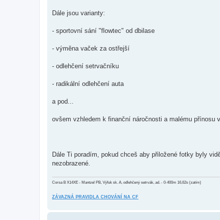
Dále jsou varianty:
- sportovní sání "flowtec" od dbilase
- výměna vaček za ostřejší
- odlehčení setrvačníku
- radikální odlehčení auta
a pod...
ovšem vzhledem k finanční náročnosti a malému přínosu vz
Dále Ti poradím, pokud chceš aby přiložené fotky byly vid
nezobrazené.
Corsa B X14XE - Mantzel PB, Výfuk sk. A, odlehčený setrvák, ad. - 0-400m 16,62s (zatím)
ZÁVAZNÁ PRAVIDLA CHOVÁNÍ NA CF