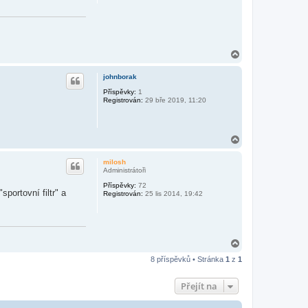
N
a
h
johnborak
o
r
Příspěvky:
1
Registrován:
29 bře 2019, 11:20
u
N
a
h
milosh
o
Administrátoři
r
Příspěvky:
72
u
portovní filtr" a
Registrován:
25 lis 2014, 19:42
N
a
8 příspěvků • Stránka
1
z
1
h
o
r
Přejít na
u