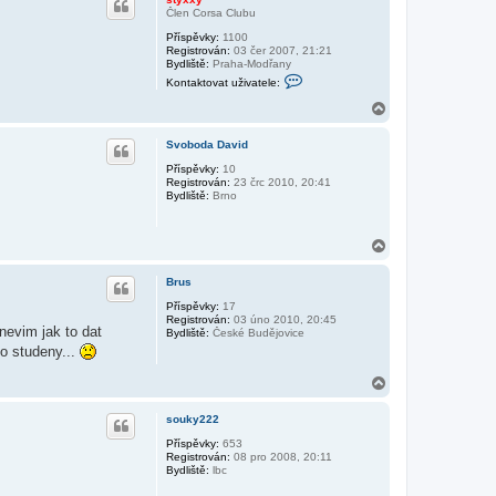
o
Člen Corsa Clubu
r
Příspěvky:
1100
u
Registrován:
03 čer 2007, 21:21
Bydliště:
Praha-Modřany
K
Kontaktovat uživatele:
o
n
N
t
a
a
h
k
Svoboda David
o
t
r
Příspěvky:
10
o
Registrován:
23 črc 2010, 20:41
v
u
Bydliště:
Brno
a
t
u
ž
N
i
a
v
h
a
Brus
t
o
e
r
Příspěvky:
17
l
Registrován:
03 úno 2010, 20:45
u
e
nevim jak to dat
Bydliště:
České Budějovice
s
ko studeny...
t
y
N
x
x
a
y
h
souky222
o
r
Příspěvky:
653
Registrován:
08 pro 2008, 20:11
u
Bydliště:
lbc