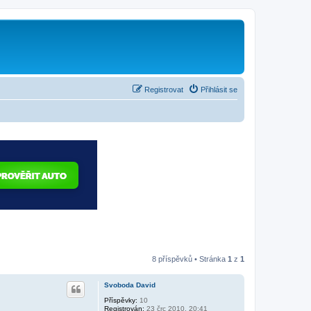
Registrovat
Přihlásit se
8 příspěvků • Stránka
1
z
1
Svoboda David
Příspěvky:
10
Registrován:
23 črc 2010, 20:41