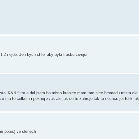
 1,2 nejde. Jen bych chtěl aby byla trošku živější.
stal K&N filtra a dal jsem ho misto krabice mam tam sice hromadu mista ale 
e ma to celkem i peknej zvuk ale jak se to zahreje tak to nechce jet tolik ja
ně popis) ve členech