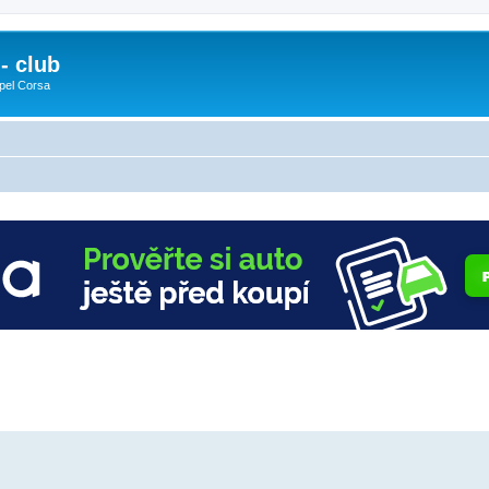
- club
pel Corsa