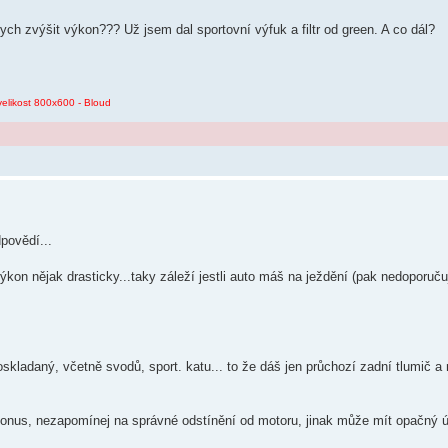
ch zvýšit výkon??? Už jsem dal sportovní výfuk a filtr od green. A co dál?
velikost 800x600 - Bloud
povědí...
kon nějak drasticky...taky záleží jestli auto máš na ježdění (pak nedoporuču
kladaný, včetně svodů, sport. katu... to že dáš jen průchozí zadní tlumič a 
li konus, nezapomínej na správné odstínění od motoru, jinak může mít opačný 