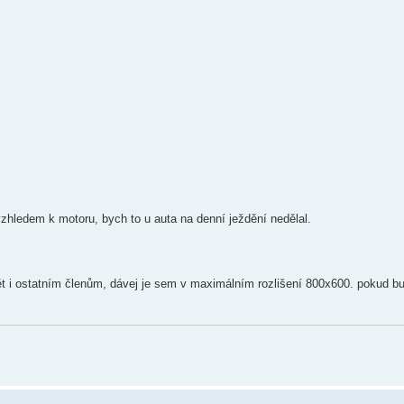
hledem k motoru, bych to u auta na denní ježdění nedělal.
ět i ostatním členům, dávej je sem v maximálním rozlišení 800x600. pokud b