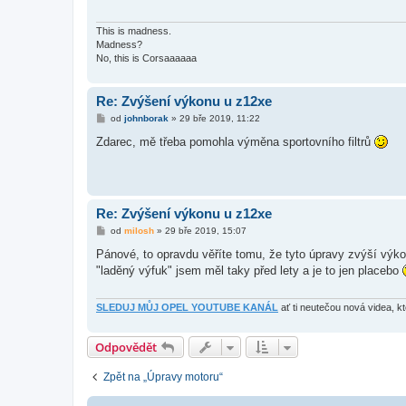
ě
v
e
This is madness.
k
Madness?
No, this is Corsaaaaaa
Re: Zvýšení výkonu u z12xe
P
od
johnborak
»
29 bře 2019, 11:22
ř
í
Zdarec, mě třeba pomohla výměna sportovního filtrů
s
p
ě
v
e
k
Re: Zvýšení výkonu u z12xe
P
od
milosh
»
29 bře 2019, 15:07
ř
í
Pánové, to opravdu věříte tomu, že tyto úpravy zvýší výkon?
s
"laděný výfuk" jsem měl taky před lety a je to jen placebo
p
ě
v
e
SLEDUJ MŮJ OPEL YOUTUBE KANÁL
ať ti neutečou nová videa, k
k
Odpovědět
Zpět na „Úpravy motoru“