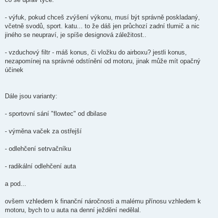
- výfuk, pokud chceš zvýšení výkonu, musí být správně poskladaný,
včetně svodů, sport. katu... to že dáš jen průchozí zadní tlumič a nic
jiného se neupraví, je spíše designová záležitost..
- vzduchový filtr - máš konus, či vložku do airboxu? jestli konus,
nezapomínej na správné odstínění od motoru, jinak může mít opačný
účinek
Dále jsou varianty:
- sportovní sání "flowtec" od dbilase
- výměna vaček za ostřejší
- odlehčení setrvačníku
- radikální odlehčení auta
a pod...
ovšem vzhledem k finanční náročnosti a malému přínosu vzhledem k
motoru, bych to u auta na denní ježdění nedělal.