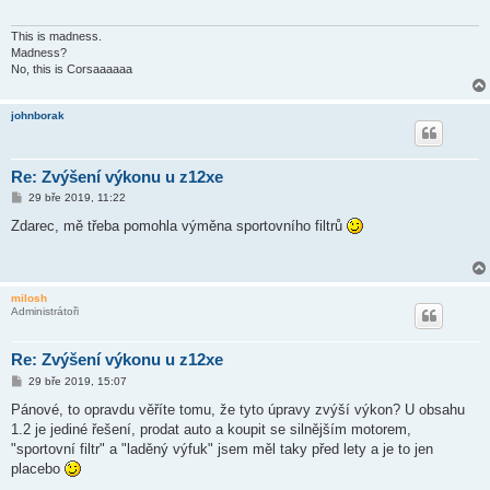
ě
v
e
This is madness.
k
Madness?
No, this is Corsaaaaaa
johnborak
Re: Zvýšení výkonu u z12xe
P
29 bře 2019, 11:22
ř
í
Zdarec, mě třeba pomohla výměna sportovního filtrů
s
p
ě
v
e
milosh
k
Administrátoři
Re: Zvýšení výkonu u z12xe
P
29 bře 2019, 15:07
ř
í
Pánové, to opravdu věříte tomu, že tyto úpravy zvýší výkon? U obsahu
s
1.2 je jediné řešení, prodat auto a koupit se silnějším motorem,
p
ě
"sportovní filtr" a "laděný výfuk" jsem měl taky před lety a je to jen
v
placebo
e
k