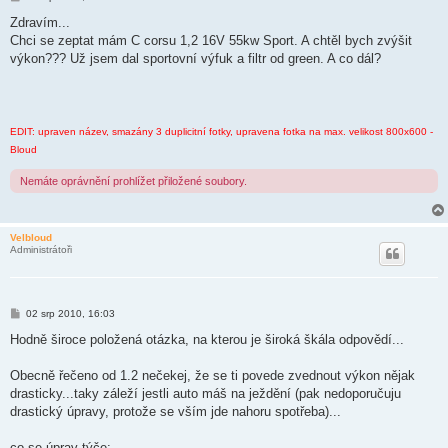
ř
í
Zdravím...
s
Chci se zeptat mám C corsu 1,2 16V 55kw Sport. A chtěl bych zvýšit
p
ě
výkon??? Už jsem dal sportovní výfuk a filtr od green. A co dál?
v
e
k
EDIT: upraven název, smazány 3 duplicitní fotky, upravena fotka na max. velikost 800x600 -
Bloud
Nemáte oprávnění prohlížet přiložené soubory.
Velbloud
Administrátoři
P
02 srp 2010, 16:03
ř
í
Hodně široce položená otázka, na kterou je široká škála odpovědí...
s
p
ě
Obecně řečeno od 1.2 nečekej, že se ti povede zvednout výkon nějak
v
drasticky...taky záleží jestli auto máš na ježdění (pak nedoporučuju
e
k
drastický úpravy, protože se vším jde nahoru spotřeba)...
co se úprav týče: