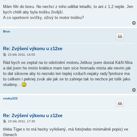
ř
í
Mám filtr do boxu. No nechci z toho udělat letadlo, to ani z 1,2 nejde. Jen
s
bych chtěl aby byla trošku živější.
p
ě
A co sportovní svíčky, oživý to motor trošku?
v
e
k
Brus
Re: Zvýšení výkonu u z12xe
P
23 bře 2011, 14:05
ř
í
Rád bych se zeptal na to odstínění motoru.Jelikoz jsem dostal K&N filtra
s
a dal jsem ho misto krabice mam tam sice hromadu mista ale nevim jak
p
ě
to dat sikovne aby to nezralo ten teplej vzduch.nejaky rady?protoze ma
v
to celkem i peknej zvuk ale jak se to zahreje tak to nechce jet tolik jako
e
k
studeny...
souky222
Re: Zvýšení výkonu u z12xe
P
23 bře 2011, 17:30
ř
í
třeba Tiger.s to má hezky vyřešený, má foto(nebo minimálně popis) ve
s
členech
p