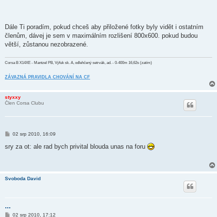
Dále Ti poradím, pokud chceš aby přiložené fotky byly vidět i ostatním
členům, dávej je sem v maximálním rozlišení 800x600. pokud budou
větší, zůstanou nezobrazené.
Corsa B X14XE - Mantzel PB, Výfuk sk. A, odlehčený setrvák, ad. - 0-400m 16,62s (zatím)
ZÁVAZNÁ PRAVIDLA CHOVÁNÍ NA CF
styxxy
Člen Corsa Clubu
P
02 srp 2010, 16:09
ř
í
sry za ot: ale rad bych privital blouda unas na foru
s
p
ě
v
e
Svoboda David
k
...
P
02 srp 2010, 17:12