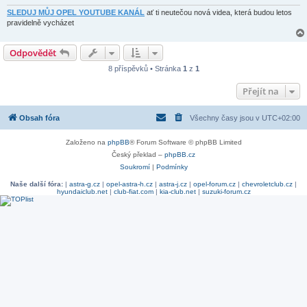
SLEDUJ MŮJ OPEL YOUTUBE KANÁL
ať ti neutečou nová videa, která budou letos
pravidelně vycházet
Odpovědět
8 příspěvků • Stránka
1
z
1
Přejít na
Obsah fóra
Všechny časy jsou v
UTC+02:00
Založeno na
phpBB
® Forum Software © phpBB Limited
Český překlad –
phpBB.cz
Soukromí
|
Podmínky
Naše další fóra:
|
astra-g.cz
|
opel-astra-h.cz
|
astra-j.cz
|
opel-forum.cz
|
chevroletclub.cz
|
hyundaiclub.net
|
club-fiat.com
|
kia-club.net
|
suzuki-forum.cz