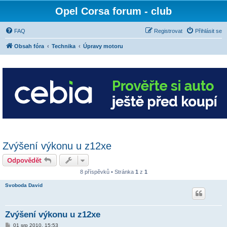
Opel Corsa forum - club
FAQ
Registrovat
Přihlásit se
Obsah fóra
Technika
Úpravy motoru
Zvýšení výkonu u z12xe
Odpovědět
8 příspěvků • Stránka
1
z
1
Svoboda David
Zvýšení výkonu u z12xe
P
01 srp 2010, 15:53