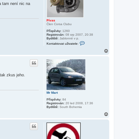
 tam není nic na
Pívas
Člen Corsa Clubu
Příspěvky:
1260
Registrován:
08 srp 2007, 20:38
Bydliště:
Jablonné v p.
K
Kontaktovat uživatele:
o
n
N
t
a
a
h
k
o
t
r
o
v
u
tak zkus jeho.
a
t
u
ž
i
Mr Mart
v
a
Příspěvky:
84
t
Registrován:
20 led 2008, 17:36
e
Bydliště:
South Bohemia
l
e
N
P
a
í
h
v
o
a
r
s
u