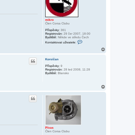
mikro
Člen Corsa Clubu
Příspěvky:
361
Registrován:
29 čer 2007, 18:00
Bydliště:
Někde ve středu Čech
K
Kontaktovat uživatele:
o
n
N
t
a
a
h
k
Korsičan
o
t
r
Příspěvky:
9
o
Registrován:
28 led 2008, 11:28
v
u
Bydliště:
Blansko
a
t
u
ž
N
i
a
v
h
a
t
o
e
r
l
u
e
m
i
k
r
o
Pívas
Člen Corsa Clubu