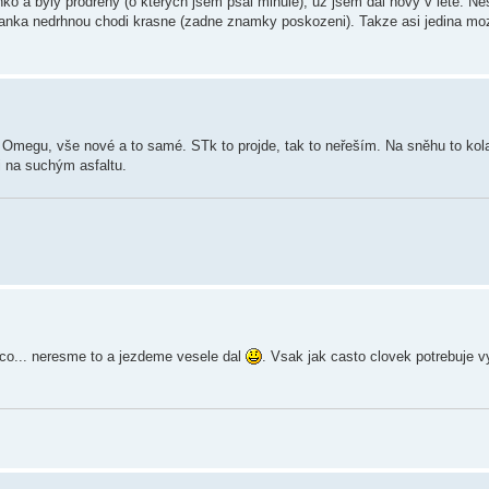
nko a byly prodreny (o kterych jsem psal minule), uz jsem dal novy v lete. Ne
m a lanka nedrhnou chodi krasne (zadne znamky poskozeni). Takze asi jedina m
Omegu, vše nové a to samé. STk to projde, tak to neřeším. Na sněhu to kola
i na suchým asfaltu.
co... neresme to a jezdeme vesele dal
. Vsak jak casto clovek potrebuje 