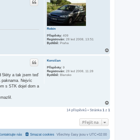
o
r
u
Robin
Příspěvky:
409
Registrován:
28 led 2008, 13:51
Bydliště:
Praha
N
a
h
Korsičan
o
r
Příspěvky:
9
Registrován:
28 led 2008, 11:28
u
 5léty a tak jsem teď
Bydliště:
Blansko
ma paknama. Nejvíc
sem s STK dojel dom a
mazlil.
N
a
14 příspěvků • Stránka
1
z
1
h
o
r
Přejít na
u
Kontaktujte nás
Smazat cookies
Všechny časy jsou v
UTC+02:00