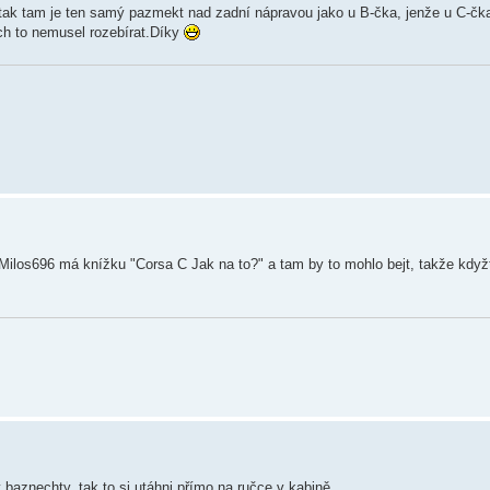
tak tam je ten samý pazmekt nad zadní nápravou jako u B-čka, jenže u C-čka
ych to nemusel rozebírat.Díky
 Milos696 má knížku "Corsa C Jak na to?" a tam by to mohlo bejt, takže když
baznechty, tak to si utáhni přímo na ručce v kabině.