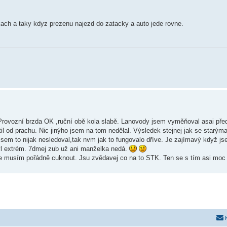
ach a taky kdyz prezenu najezd do zatacky a auto jede rovne.
 Provozní brzda OK ,ruční obě kola slabě. Lanovody jsem vyměňoval asai před
stil od prachu. Nic jinýho jsem na tom nedělal. Výsledek stejnej jak se starý
jsem to nijak nesledoval,tak nvm jak to fungovalo dříve. Je zajímavý když j
yl extrém. 7dmej zub už ani manželka nedá.
ale musím pořádně cuknout. Jsu zvědavej co na to STK. Ten se s tím asi moc 