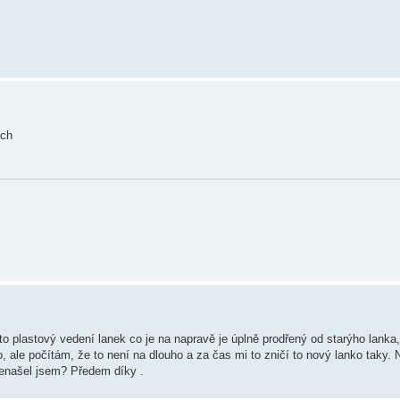
ách
to plastový vedení lanek co je na napravě je úplně prodřený od starýho lanka
lo, ale počítám, že to není na dlouho a za čas mi to zničí to nový lanko taky.
nenašel jsem? Předem díky .