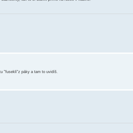
u "fusekli"z páky a tam to uvidíš.