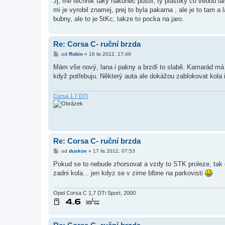
Jj, me technik taky nakonec pustil, ty plastiky co vedou la
s
mi je vyrobil znamej, prej to byla pakarna , ale je to ta
p
ě
bubny, ale to je 5tKc, takze to pocka na jaro.
v
e
k
Re: Corsa C- ruční brzda
P
od
Robin
»
16 lis 2012, 17:49
ř
í
Mám vše nový, lana i pakny a brzdí to slabě. Kamarád má 
s
když potřebuju. Některý auta ale dokážou zablokovat kola 
p
ě
v
e
Corsa 1.7 DTI
k
Re: Corsa C- ruční brzda
P
od
duskov
»
17 lis 2012, 07:53
ř
í
Pokud se to nebude zhorsovat a vzdy to STK proleze, tak 
s
zadni kola... jen kdyz se v zime blbne na parkovisti
p
ě
v
e
Opel Corsa C 1,7 DTi Sport, 2000
k