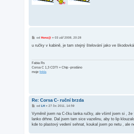
P
od
Honz@
»
03 zář 2008, 20:28
ř
í
u ručky v kabině, je tam stejný štelování jako ve škodovk
s
p
ě
v
e
Fabia Rs
k
Corsa C 1,3 CDTI + Chip -prodáno
moje
felda
Re: Corsa C- ruční brzda
P
od
LH
»
27 črc 2011, 14:59
ř
í
Vyměnil jsem na C-čku lanka ručky, ale všiml jsem si , že 
s
lanko drhne. Dal jsem tam sice vazelinu, aby to lip klouza
p
ě
kde to plastový vedení sehnat, koukal jsem po netu , ale 
v
e