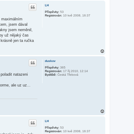
a
h
t
LH
o
e
r
Příspěvky:
53
l
Registrován:
10 kvě 2008, 16:37
e
u
ři maximálním
H
o
okem, jsem dával
n
Pakny jsem neměnil,
z
@
oby už nějaký čas
 krásně jen ta ručka
N
a
h
duskov
o
r
Příspěvky:
365
Registrován:
17 říj 2010, 12:14
u
poladit natazeni
Bydliště:
Česká Třebová
orme, ale uz uz...
N
a
h
LH
o
r
Příspěvky:
53
Registrován:
10 kvě 2008, 16:37
u