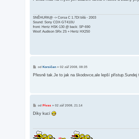
s
p
ě
v
e
SNĚHURK@ -> Corsa C 1.7DI bílá - 2003
k
Sound: Sony CDX-GT410U
front: Hertz HSK-130 @ back: SP-690
Woof: Audison SRx 2S + Hertz HX250
P
od
Korsičan
»
02 zář 2008, 08:35
ř
í
Přesně tak.Je to jak na škodovce,ale lepší přístup.Sundej t
s
p
ě
v
e
k
P
od
Pívas
»
02 zář 2008, 21:14
ř
í
Díky kucí
s
p
ě
v
e
k