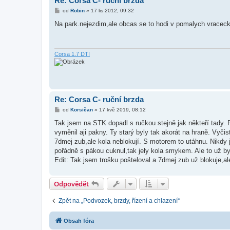
Re: Corsa C- ruční brzda
P
od
Robin
»
17 lis 2012, 09:32
ř
í
Na park.nejezdim,ale obcas se to hodi v pomalych vraceck
s
p
ě
v
e
Corsa 1.7 DTI
k
Re: Corsa C- ruční brzda
P
od
Korsičan
»
17 kvě 2019, 08:12
ř
í
Tak jsem na STK dopadl s ručkou stejně jak někteří tady.
s
vyměnil aji pakny. Ty starý byly tak akorát na hraně. Vyči
p
ě
7dmej zub,ale kola neblokují. S motorem to utáhnu. Nikdy 
v
pořádně s pákou cuknul,tak jely kola smykem. Ale to už b
e
k
Edit: Tak jsem trošku pošteloval a 7dmej zub už blokuje,
Odpovědět
Zpět na „Podvozek, brzdy, řízení a chlazení“
Obsah fóra