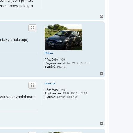
sehnal jsem je , tak
oznost novy pakny a
N
a
h
o
r
u
 taky zablokuje,
Robin
Příspěvky:
409
Registrován:
28 led 2008, 13:51
Bydliště:
Praha
N
a
h
duskov
o
r
Příspěvky:
365
Registrován:
17 říj 2010, 12:14
u
vyslovene zablokovat
Bydliště:
Česká Třebová
N
a
h