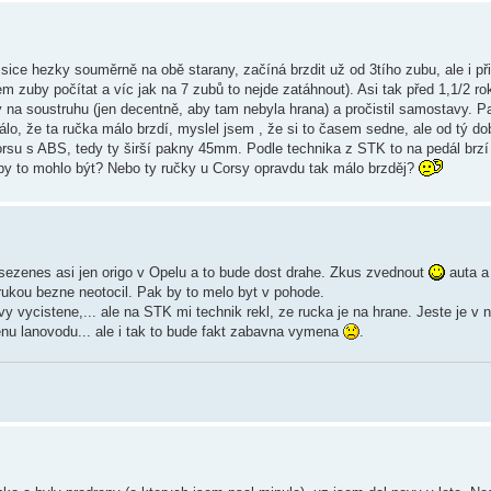
 sice hezky souměrně na obě starany, začíná brzdit už od 3tího zubu, ale i p
sem zuby počítat a víc jak na 7 zubů to nejde zatáhnout). Asi tak před 1,1/2 r
y na soustruhu (jen decentně, aby tam nebyla hrana) a pročistil samostavy. 
álo, že ta ručka málo brzdí, myslel jsem , že si to časem sedne, ale od tý d
orsu s ABS, tedy ty širší pakny 45mm. Podle technika z STK to na pedál brzí
by to mohlo být? Nebo ty ručky u Corsy opravdu tak málo brzděj?
sezenes asi jen origo v Opelu a to bude dost drahe. Zkus zvednout
auta a 
i rukou bezne neotocil. Pak by to melo byt v pohode.
cistene,... ale na STK mi technik rekl, ze rucka je na hrane. Jeste je v n
nu lanovodu... ale i tak to bude fakt zabavna vymena
.