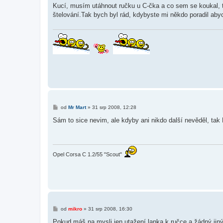
í
Kucí, musím utáhnout ručku u C-čka a co sem se koukal, 
s
štelování.Tak bych byl rád, kdybyste mi někdo poradil ab
p
ě
v
e
k
P
od
Mr Mart
»
31 srp 2008, 12:28
ř
í
Sám to sice nevim, ale kdyby ani nikdo další nevěděl, tak
s
p
ě
v
e
Opel Corsa C 1.2/55 "Scout"
k
P
od
mikro
»
31 srp 2008, 16:30
ř
í
Pokud máš na mysli jen utažení lanka k ručce a žádný jiný 