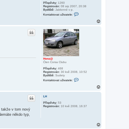
Příspěvky:
1260
Registrován:
08 srp 2007, 20:38
Bydliště:
Jablonné v p.
K
Kontaktovat uživatele:
o
n
N
t
a
a
h
k
o
t
r
o
v
u
a
t
u
ž
i
Honz@
v
Člen Corsa Clubu
a
t
Příspěvky:
468
e
Registrován:
30 kvě 2008, 10:52
l
Bydliště:
Sudety
e
K
Kontaktovat uživatele:
P
o
í
n
N
v
t
a
a
a
h
s
k
LH
o
t
r
Příspěvky:
53
o
Registrován:
10 kvě 2008, 16:37
v
u
, takže v tom nový
a
t
 Nemáte někdo typ,
u
ž
i
N
v
a