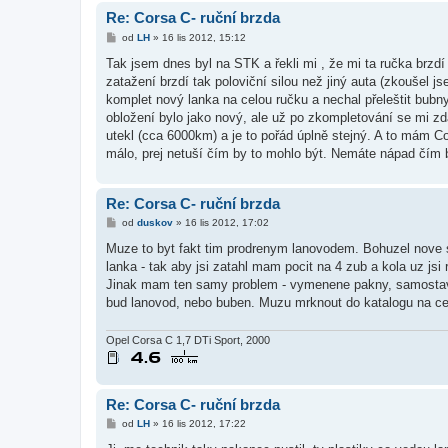
k
Re: Corsa C- ruční brzda
P
od
LH
»
16 lis 2012, 15:12
ř
í
Tak jsem dnes byl na STK a řekli mi , že mi ta ručka brzdí
s
zatažení brzdí tak poloviční silou než jiný auta (zkoušel j
p
ě
komplet nový lanka na celou ručku a nechal přeleštit bubn
v
obložení bylo jako nový, ale už po zkompletování se mi zd
e
k
utekl (cca 6000km) a je to pořád úplně stejný. A to mám C
málo, prej netuší čím by to mohlo být. Nemáte nápad čím 
Re: Corsa C- ruční brzda
P
od
duskov
»
16 lis 2012, 17:02
ř
í
Muze to byt fakt tim prodrenym lanovodem. Bohuzel nove 
s
lanka - tak aby jsi zatahl mam pocit na 4 zub a kola uz js
p
ě
Jinak mam ten samy problem - vymenene pakny, samostavy vy
v
bud lanovod, nebo buben. Muzu mrknout do katalogu na ce
e
k
Opel Corsa C 1,7 DTi Sport, 2000
Re: Corsa C- ruční brzda
P
od
LH
»
16 lis 2012, 17:22
ř
í