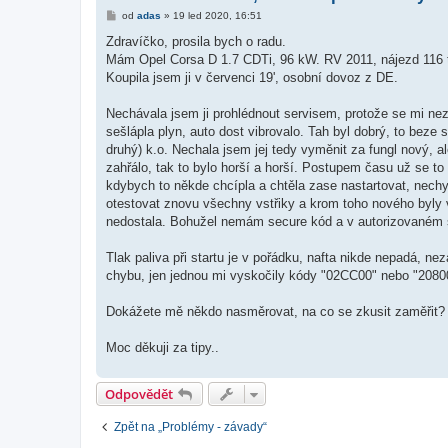
P
od
adas
»
19 led 2020, 16:51
ř
í
Zdravíčko, prosila bych o radu.
s
Mám Opel Corsa D 1.7 CDTi, 96 kW. RV 2011, nájezd 116 
p
ě
Koupila jsem ji v červenci 19', osobní dovoz z DE.
v
e
k
Nechávala jsem ji prohlédnout servisem, protože se mi nez
sešlápla plyn, auto dost vibrovalo. Tah byl dobrý, to beze s
druhý) k.o. Nechala jsem jej tedy vyměnit za fungl nový, a
zahřálo, tak to bylo horší a horší. Postupem času už se to d
kdybych to někde chcípla a chtěla zase nastartovat, nech
otestovat znovu všechny vstřiky a krom toho nového byly v 
nedostala. Bohužel nemám secure kód a v autorizovaném s
Tlak paliva při startu je v pořádku, nafta nikde nepadá, n
chybu, jen jednou mi vyskočily kódy "02CC00" nebo "208000
Dokážete mě někdo nasměrovat, na co se zkusit zaměřit? Už
Moc děkuji za tipy..
Odpovědět
Zpět na „Problémy - závady“