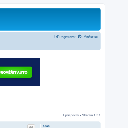
Registrovat
Přihlásit se
1 příspěvek • Stránka
1
z
1
adas