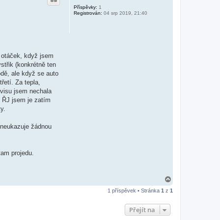
Příspěvky:
1
Registrován:
04 srp 2019, 21:40
0 otáček, když jsem
vstřik (konkrétně ten
odě, ale když se auto
řetí. Za tepla,
rvisu jsem nechala
o ŘJ jsem je zatím
y.
ka neukazuje žádnou
tam projedu.
N
a
1 příspěvek • Stránka
1
z
1
h
o
r
Přejít na
u