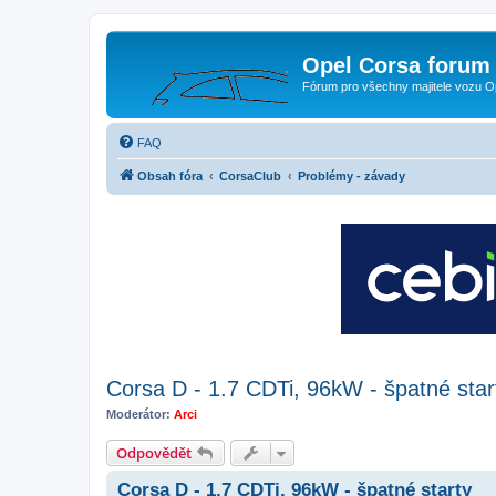
Opel Corsa forum 
Fórum pro všechny majitele vozu O
FAQ
Obsah fóra
CorsaClub
Problémy - závady
Corsa D - 1.7 CDTi, 96kW - špatné star
Moderátor:
Arci
Odpovědět
Corsa D - 1.7 CDTi, 96kW - špatné starty