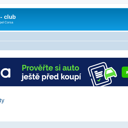
- club
pel Corsa
ty