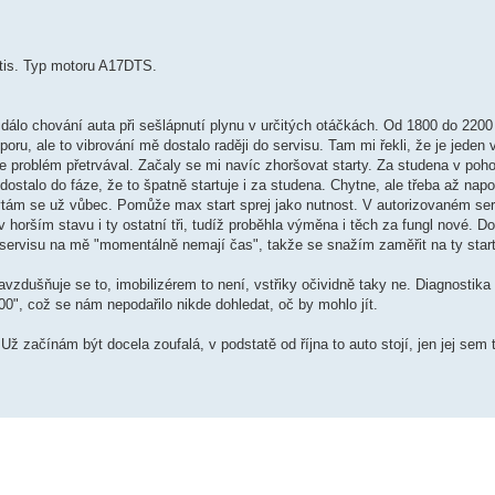
tis. Typ motoru A17DTS.
dálo chování auta při sešlápnutí plynu v určitých otáčkách. Od 1800 do 220
poru, ale to vibrování mě dostalo raději do servisu. Tam mi řekli, že je jeden 
le problém přetrvával. Začaly se mi navíc zhoršovat starty. Za studena v poh
ostalo do fáze, že to špatně startuje i za studena. Chytne, ale třeba až napot
ytám se už vůbec. Pomůže max start sprej jako nutnost. V autorizovaném se
horším stavu i ty ostatní tři, tudíž proběhla výměna i těch za fungl nové. D
ervisu na mě "momentálně nemají čas", takže se snažím zaměřit na ty start
ezavzdušňuje se to, imobilizérem to není, vstřiky očividně taky ne. Diagnosti
", což se nám nepodařilo nikde dohledat, oč by mohlo jít.
 začínám být docela zoufalá, v podstatě od října to auto stojí, jen jej sem 