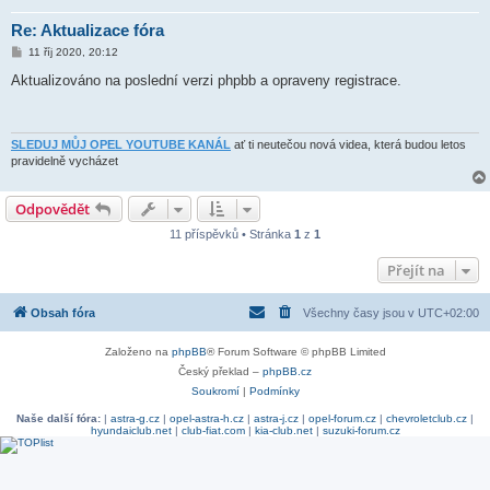
Re: Aktualizace fóra
P
11 říj 2020, 20:12
ř
í
Aktualizováno na poslední verzi phpbb a opraveny registrace.
s
p
ě
v
e
SLEDUJ MŮJ OPEL YOUTUBE KANÁL
ať ti neutečou nová videa, která budou letos
k
pravidelně vycházet
Odpovědět
11 příspěvků • Stránka
1
z
1
Přejít na
Obsah fóra
Všechny časy jsou v
UTC+02:00
Založeno na
phpBB
® Forum Software © phpBB Limited
Český překlad –
phpBB.cz
Soukromí
|
Podmínky
Naše další fóra:
|
astra-g.cz
|
opel-astra-h.cz
|
astra-j.cz
|
opel-forum.cz
|
chevroletclub.cz
|
hyundaiclub.net
|
club-fiat.com
|
kia-club.net
|
suzuki-forum.cz