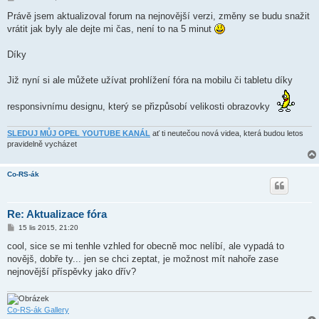
ř
í
Právě jsem aktualizoval forum na nejnovější verzi, změny se budu snažit
s
vrátit jak byly ale dejte mi čas, není to na 5 minut
p
ě
v
Díky
e
k
Již nyní si ale můžete užívat prohlížení fóra na mobilu či tabletu díky
responsivnímu designu, který se přizpůsobí velikosti obrazovky
SLEDUJ MŮJ OPEL YOUTUBE KANÁL
ať ti neutečou nová videa, která budou letos
pravidelně vycházet
Co-RS-ák
Re: Aktualizace fóra
P
15 lis 2015, 21:20
ř
í
cool, sice se mi tenhle vzhled for obecně moc nelíbí, ale vypadá to
s
novějš, dobře ty... jen se chci zeptat, je možnost mít nahoře zase
p
ě
nejnovější příspěvky jako dřív?
v
e
k
Co-RS-ák Gallery