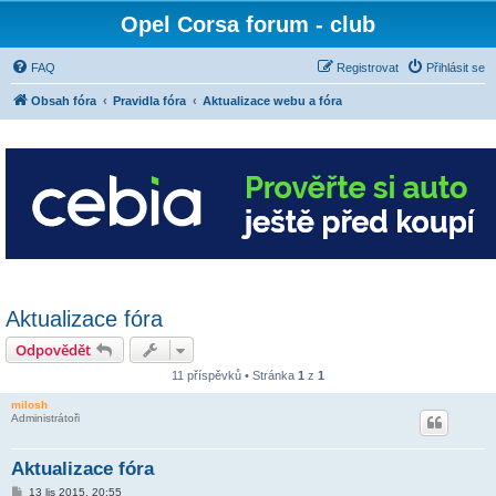
Opel Corsa forum - club
FAQ
Registrovat
Přihlásit se
Obsah fóra
Pravidla fóra
Aktualizace webu a fóra
Aktualizace fóra
Odpovědět
11 příspěvků • Stránka
1
z
1
milosh
Administrátoři
Aktualizace fóra
P
13 lis 2015, 20:55