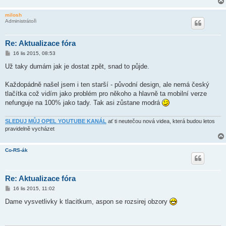
milosh
Administrátoři
Re: Aktualizace fóra
P
16 lis 2015, 08:53
ř
í
Už taky dumám jak je dostat zpět, snad to půjde.
s
p
ě
Každopádně našel jsem i ten starší - původní design, ale nemá český
v
tlačítka což vidím jako problém pro někoho a hlavně ta mobilní verze
e
k
nefunguje na 100% jako tady. Tak asi zůstane modrá
SLEDUJ MŮJ OPEL YOUTUBE KANÁL
ať ti neutečou nová videa, která budou letos
pravidelně vycházet
Co-RS-ák
Re: Aktualizace fóra
P
16 lis 2015, 11:02
ř
í
Dame vysvetlivky k tlacitkum, aspon se rozsirej obzory
s
p
ě
v