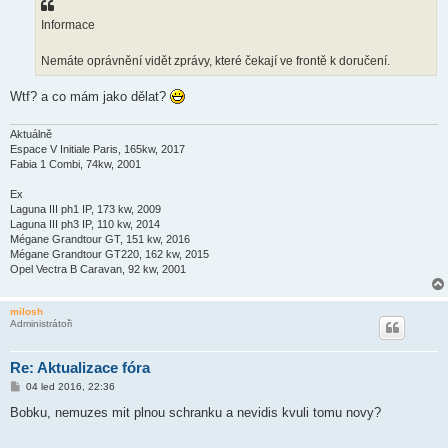
p
ě
Informace
v
e
k
Nemáte oprávnění vidět zprávy, které čekají ve frontě k doručení.
Wtf? a co mám jako dělat?
Aktuálně
Espace V Initiale Paris, 165kw, 2017
Fabia 1 Combi, 74kw, 2001
Ex
Laguna III ph1 IP, 173 kw, 2009
Laguna III ph3 IP, 110 kw, 2014
Mégane Grandtour GT, 151 kw, 2016
Mégane Grandtour GT220, 162 kw, 2015
Opel Vectra B Caravan, 92 kw, 2001
milosh
Administrátoři
Re: Aktualizace fóra
P
04 led 2016, 22:36
ř
í
Bobku, nemuzes mit plnou schranku a nevidis kvuli tomu novy?
s
p
ě