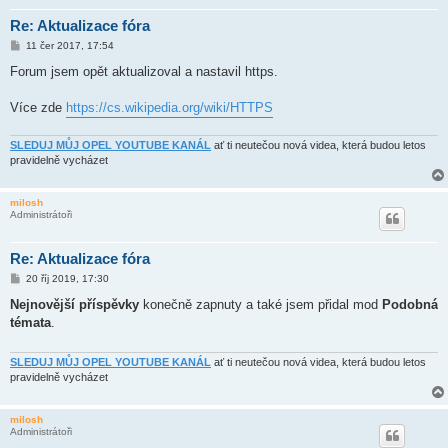
Re: Aktualizace fóra
P
11 čer 2017, 17:54
ř
í
Forum jsem opět aktualizoval a nastavil https.
s
p
ě
Více zde
https://cs.wikipedia.org/wiki/HTTPS
v
e
k
SLEDUJ MŮJ OPEL YOUTUBE KANÁL
ať ti neutečou nová videa, která budou letos
pravidelně vycházet
milosh
Administrátoři
Re: Aktualizace fóra
P
20 říj 2019, 17:30
ř
í
Nejnovější příspěvky
konečně zapnuty a také jsem přidal mod
Podobná
s
témata
.
p
ě
v
e
SLEDUJ MŮJ OPEL YOUTUBE KANÁL
ať ti neutečou nová videa, která budou letos
k
pravidelně vycházet
milosh
Administrátoři