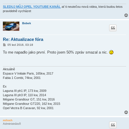
v
e
SLEDUJ MŮJ OPEL YOUTUBE KANÁL
ať ti neutečou nová videa, která budou letos
k
pravidelně vycházet
Bobek
Re: Aktualizace fóra
P
05 led 2016, 03:18
ř
í
To me napadlo jako první. Proto jsem 50% zpráv smazal a nic.
s
p
ě
v
e
Aktuálně
k
Espace V Initiale Paris, 165kw, 2017
Fabia 1 Combi, 74kw, 2001
Ex
Laguna III ph1 IP, 173 kw, 2009
Laguna III ph3 IP, 110 kw, 2014
Mégane Grandtour GT, 151 kw, 2016
Mégane Grandtour GT220, 162 kw, 2015
Opel Vectra B Caravan, 92 kw, 2001
milosh
Administrátoři