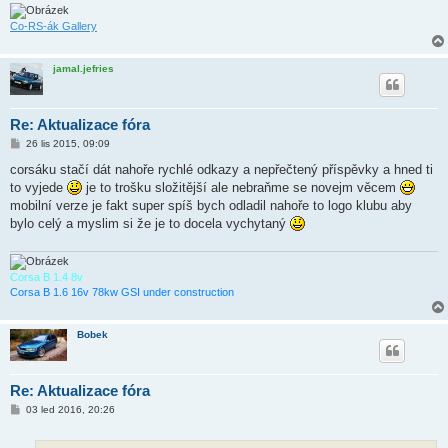
e
k
Co-RS-ák Gallery
jamal.jefries
Re: Aktualizace fóra
P
26 lis 2015, 09:09
ř
í
corsáku stačí dát nahoře rychlé odkazy a nepřečtený příspěvky a hned ti
s
to vyjede
je to trošku složitější ale nebraňme se novejm věcem
p
ě
mobilní verze je fakt super spíš bych odladil nahoře to logo klubu aby
v
bylo celý a myslim si že je to docela vychytaný
e
k
Corsa B 1.4 8v
Corsa B 1.6 16v 78kw GSI under construction
Bobek
Re: Aktualizace fóra
P
03 led 2016, 20:26
ř
í
s