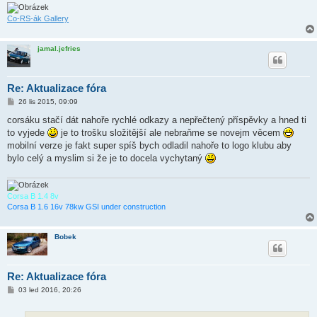
e
k
Co-RS-ák Gallery
jamal.jefries
Re: Aktualizace fóra
P
26 lis 2015, 09:09
ř
í
corsáku stačí dát nahoře rychlé odkazy a nepřečtený příspěvky a hned ti
s
to vyjede
je to trošku složitější ale nebraňme se novejm věcem
p
ě
mobilní verze je fakt super spíš bych odladil nahoře to logo klubu aby
v
bylo celý a myslim si že je to docela vychytaný
e
k
Corsa B 1.4 8v
Corsa B 1.6 16v 78kw GSI under construction
Bobek
Re: Aktualizace fóra
P
03 led 2016, 20:26
ř
í
s