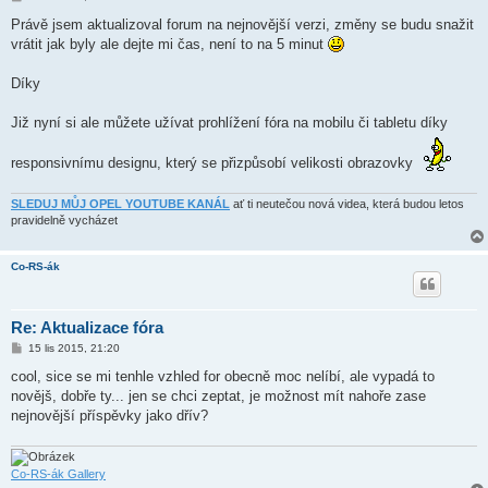
ř
í
Právě jsem aktualizoval forum na nejnovější verzi, změny se budu snažit
s
vrátit jak byly ale dejte mi čas, není to na 5 minut
p
ě
v
Díky
e
k
Již nyní si ale můžete užívat prohlížení fóra na mobilu či tabletu díky
responsivnímu designu, který se přizpůsobí velikosti obrazovky
SLEDUJ MŮJ OPEL YOUTUBE KANÁL
ať ti neutečou nová videa, která budou letos
pravidelně vycházet
Co-RS-ák
Re: Aktualizace fóra
P
15 lis 2015, 21:20
ř
í
cool, sice se mi tenhle vzhled for obecně moc nelíbí, ale vypadá to
s
novějš, dobře ty... jen se chci zeptat, je možnost mít nahoře zase
p
ě
nejnovější příspěvky jako dřív?
v
e
k
Co-RS-ák Gallery