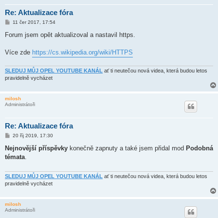
Re: Aktualizace fóra
P
11 čer 2017, 17:54
ř
í
Forum jsem opět aktualizoval a nastavil https.
s
p
ě
Více zde
https://cs.wikipedia.org/wiki/HTTPS
v
e
k
SLEDUJ MŮJ OPEL YOUTUBE KANÁL
ať ti neutečou nová videa, která budou letos
pravidelně vycházet
milosh
Administrátoři
Re: Aktualizace fóra
P
20 říj 2019, 17:30
ř
í
Nejnovější příspěvky
konečně zapnuty a také jsem přidal mod
Podobná
s
témata
.
p
ě
v
e
SLEDUJ MŮJ OPEL YOUTUBE KANÁL
ať ti neutečou nová videa, která budou letos
k
pravidelně vycházet
milosh
Administrátoři