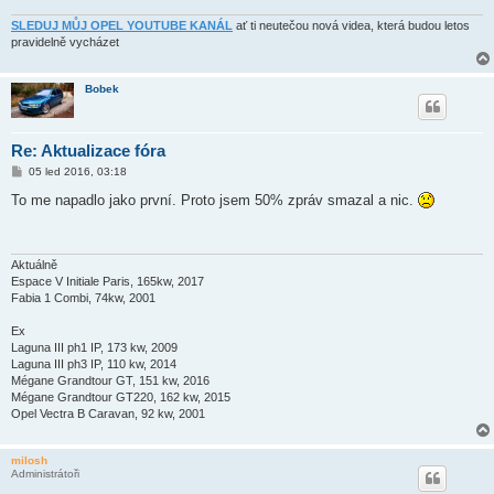
v
e
SLEDUJ MŮJ OPEL YOUTUBE KANÁL
ať ti neutečou nová videa, která budou letos
k
pravidelně vycházet
Bobek
Re: Aktualizace fóra
P
05 led 2016, 03:18
ř
í
To me napadlo jako první. Proto jsem 50% zpráv smazal a nic.
s
p
ě
v
e
Aktuálně
k
Espace V Initiale Paris, 165kw, 2017
Fabia 1 Combi, 74kw, 2001
Ex
Laguna III ph1 IP, 173 kw, 2009
Laguna III ph3 IP, 110 kw, 2014
Mégane Grandtour GT, 151 kw, 2016
Mégane Grandtour GT220, 162 kw, 2015
Opel Vectra B Caravan, 92 kw, 2001
milosh
Administrátoři