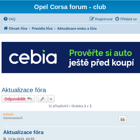
Opel Corsa forum - club
FAQ
Registrovat
Přihlásit se
Obsah fóra
Pravidla fóra
Aktualizace webu a fóra
Aktualizace fóra
Odpovědět
11 příspěvků • Stránka
1
z
1
milosh
Administrátoři
Aktualizace fóra
P
13 lis 2015, 20:55