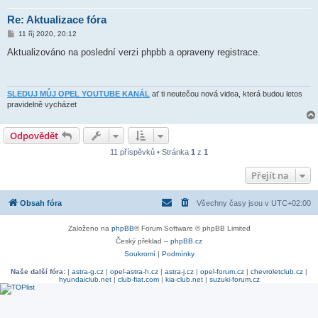
Re: Aktualizace fóra
P
11 říj 2020, 20:12
ř
í
Aktualizováno na poslední verzi phpbb a opraveny registrace.
s
p
ě
v
e
SLEDUJ MŮJ OPEL YOUTUBE KANÁL
ať ti neutečou nová videa, která budou letos
k
pravidelně vycházet
Odpovědět
11 příspěvků • Stránka
1
z
1
Přejít na
Obsah fóra
Všechny časy jsou v
UTC+02:00
Založeno na
phpBB
® Forum Software © phpBB Limited
Český překlad –
phpBB.cz
Soukromí
|
Podmínky
Naše další fóra:
|
astra-g.cz
|
opel-astra-h.cz
|
astra-j.cz
|
opel-forum.cz
|
chevroletclub.cz
|
hyundaiclub.net
|
club-fiat.com
|
kia-club.net
|
suzuki-forum.cz