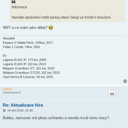
p
ě
Informace
v
e
k
Nemáte oprávnění vidět zprávy, které čekají ve frontě k doručení.
Wtf? a co mám jako dělat?
Aktuálně
Espace V Initiale Paris, 165kw, 2017
Fabia 1 Combi, 74kw, 2001
Ex
Laguna III ph1 IP, 173 kw, 2009
Laguna III ph3 IP, 110 kw, 2014
Mégane Grandtour GT, 151 kw, 2016
Mégane Grandtour GT220, 162 kw, 2015
Opel Vectra B Caravan, 92 kw, 2001
milosh
Administrátoři
Re: Aktualizace fóra
P
04 led 2016, 22:36
ř
í
Bobku, nemuzes mit plnou schranku a nevidis kvuli tomu novy?
s
p
ě