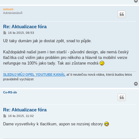
milosh
Administrátoři
Re: Aktualizace fóra
P
16 lis 2015, 08:53
ř
í
Už taky dumám jak je dostat zpět, snad to půjde.
s
p
ě
Každopádně našel jsem i ten starší - původní design, ale nemá český
v
tlačítka což vidím jako problém pro někoho a hlavně ta mobilní verze
e
k
nefunguje na 100% jako tady. Tak asi zůstane modrá
SLEDUJ MŮJ OPEL YOUTUBE KANÁL
ať ti neutečou nová videa, která budou letos
pravidelně vycházet
Co-RS-ák
Re: Aktualizace fóra
P
16 lis 2015, 11:02
ř
í
Dame vysvetlivky k tlacitkum, aspon se rozsirej obzory
s
p
ě
v