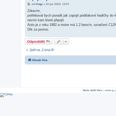
P
od
Cingy
»
22 pro 2023, 13:07
ř
í
Zdravím,
s
potřeboval bych poradit jak zapojit podtlakové hadičky do 
p
ě
nevím kam které připojit.
v
Auto je z roku 1992 a motor má 1,2 benzín, označení C12
e
k
Dík za pomoc.
Odpovědět
Zpět na „Corsa B“
Obsah fóra
Naše další fóra:
|
astra-g.c