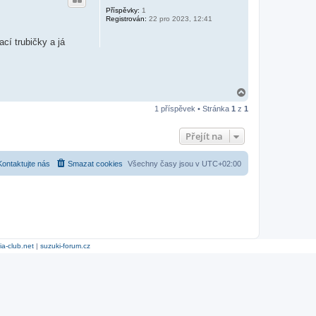
Příspěvky:
1
Registrován:
22 pro 2023, 12:41
cí trubičky a já
N
a
1 příspěvek • Stránka
1
z
1
h
o
r
Přejít na
u
Kontaktujte nás
Smazat cookies
Všechny časy jsou v
UTC+02:00
ia-club.net
|
suzuki-forum.cz