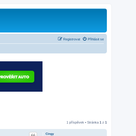
Registrovat
Přihlásit se
1 příspěvek • Stránka
1
z
1
Cingy