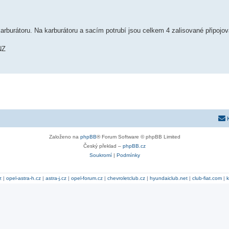
karburátoru. Na karburátoru a sacím potrubí jsou celkem 4 zalisované připojova
NZ
Založeno na
phpBB
® Forum Software © phpBB Limited
Český překlad –
phpBB.cz
Soukromí
|
Podmínky
z
|
opel-astra-h.cz
|
astra-j.cz
|
opel-forum.cz
|
chevroletclub.cz
|
hyundaiclub.net
|
club-fiat.com
|
k