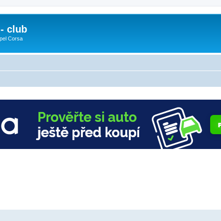
- club
pel Corsa