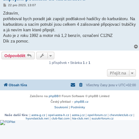
P
22 pro 2023, 13:07
ř
í
Zdravím,
s
potřeboval bych poradit jak zapojit podtlakové hadičky do karburátoru. Na
p
ě
karburátoru a sacím potrubí jsou celkem 4 zalisované připojovací trubičky
v
a já nevím kam které připojit.
e
k
Auto je z roku 1992 a motor má 1,2 benzín, označení C12NZ
Dík za pomoc.
Odpovědět
1 příspěvek • Stránka
1
z
1
Přejít na
Obsah fóra
Všechny časy jsou v
UTC+02:00
Založeno na
phpBB
® Forum Software © phpBB Limited
Český překlad –
phpBB.cz
Soukromí
|
Podmínky
Naše další fóra:
|
astra-g.cz
|
opel-astra-h.cz
|
astra-j.cz
|
opel-forum.cz
|
chevroletclub.cz
|
hyundaiclub.net
|
club-fiat.com
|
kia-club.net
|
suzuki-forum.cz