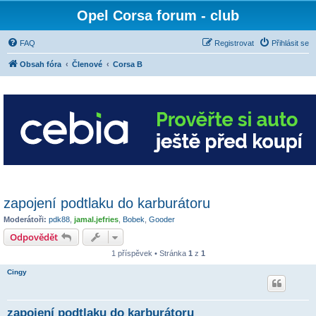
Opel Corsa forum - club
FAQ
Registrovat
Přihlásit se
Obsah fóra
Členové
Corsa B
zapojení podtlaku do karburátoru
Moderátoři:
pdk88
,
jamal.jefries
,
Bobek
,
Gooder
Odpovědět
1 příspěvek • Stránka
1
z
1
Cingy
zapojení podtlaku do karburátoru