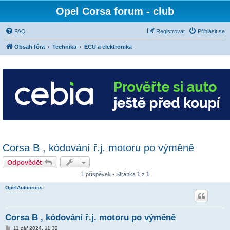
Opel Corsa forum - club
FAQ
Registrovat
Přihlásit se
Obsah fóra
Technika
ECU a elektronika
Corsa B , kódování ř.j. motoru po výměně
Odpovědět
1 příspěvek • Stránka
1
z
1
OpelAutocross
Corsa B , kódování ř.j. motoru po výměně
P
11 zář 2024, 11:32