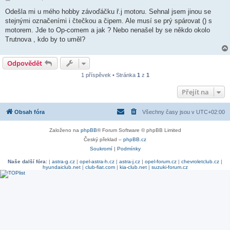
ř
í
Odešla mi u mého hobby závoďáčku ř.j motoru. Sehnal jsem jinou se
s
stejnými označeními i čtečkou a čipem. Ale musí se prý spárovat () s
p
ě
motorem. Jde to Op-comem a jak ? Nebo nenašel by se někdo okolo
v
Trutnova , kdo by to uměl?
e
k
Odpovědět
1 příspěvek • Stránka
1
z
1
Přejít na
Obsah fóra
Všechny časy jsou v
UTC+02:00
Založeno na
phpBB
® Forum Software © phpBB Limited
Český překlad –
phpBB.cz
Soukromí
|
Podmínky
Naše další fóra:
|
astra-g.cz
|
opel-astra-h.cz
|
astra-j.cz
|
opel-forum.cz
|
chevroletclub.cz
|
hyundaiclub.net
|
club-fiat.com
|
kia-club.net
|
suzuki-forum.cz