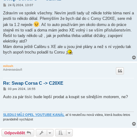
P
24 říj 2024, 13:07
ř
í
Zdravím ve spolek všechny. Nevím jestli tady už někde tohle téma není a
s
jestli to někdo dělal. Přemýšlím že bych dal do c Corsy C20XE, sere mě
p
ě
jak ta 1.2 nejede
. Ač to auto používám jen okolo domu a do práce
v
stejně mi to vadí a doma mám jedno XE volný i se vším příslušenstvím.
e
k
Řešil to tady někdo už , jak je potřeba třeba udělat držáky, zapojení
elektriky atd?
Mám doma ještě Calibru s XE ale u jsou jiné plány a než s ní vyjedu tak
bych aspoň trochu poladil tu Corsu
milosh
Administrátoři
Re: Swap Corsa C -> C20XE
P
03 pro 2024, 16:55
ř
í
Auto za pár tisíc bude lepší prodat a koupit se silnějším motorem, ne?
s
p
ě
v
e
SLEDUJ MŮJ OPEL YOUTUBE KANÁL
ať ti neutečou nová videa, která budou letos
k
pravidelně vycházet
Odpovědět