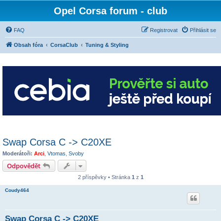
Opel Corsa forum - club
FAQ
Registrovat
Přihlásit se
Obsah fóra
CorsaClub
Tuning & Styling
Swap Corsa C -> C20XE
Moderátoři:
Arci
,
Vtomas
,
Svoby
Odpovědět
2 příspěvky • Stránka
1
z
1
Coudy464
Swap Corsa C -> C20XE