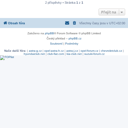
2 příspěvky • Stránka
1
z
1
Přejít na
Obsah fóra
Všechny časy jsou v
UTC+02:00
Založeno na
phpBB
® Forum Software © phpBB Limited
Český překlad –
phpBB.cz
Soukromí
|
Podmínky
Naše další fóra:
|
astra-g.cz
|
opel-astra-h.cz
|
astra-j.cz
|
opel-forum.cz
|
chevroletclub.cz
|
hyundaiclub.net
|
club-fiat.com
|
kia-club.net
|
suzuki-forum.cz