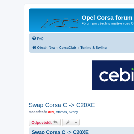
Opel Corsa forum 
Fórum pro všechny majitele vozu O
FAQ
Obsah fóra
CorsaClub
Tuning & Styling
Swap Corsa C -> C20XE
Moderátoři:
Arci
,
Vtomas
,
Svoby
Odpovědět
Swap Corsa C -> C20XE