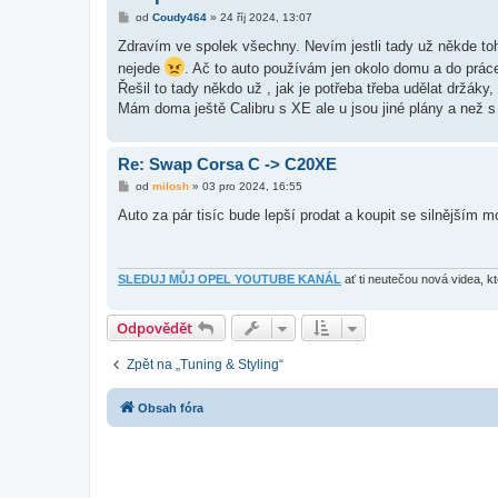
P
od
Coudy464
»
24 říj 2024, 13:07
ř
í
Zdravím ve spolek všechny. Nevím jestli tady už někde toh
s
nejede
. Ač to auto používám jen okolo domu a do prác
p
ě
Řešil to tady někdo už , jak je potřeba třeba udělat držáky,
v
Mám doma ještě Calibru s XE ale u jsou jiné plány a než s
e
k
Re: Swap Corsa C -> C20XE
P
od
milosh
»
03 pro 2024, 16:55
ř
í
Auto za pár tisíc bude lepší prodat a koupit se silnějším 
s
p
ě
v
e
SLEDUJ MŮJ OPEL YOUTUBE KANÁL
ať ti neutečou nová videa, k
k
Odpovědět
Zpět na „Tuning & Styling“
Obsah fóra