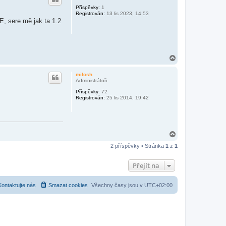
Příspěvky:
1
Registrován:
13 lis 2023, 14:53
E, sere mě jak ta 1.2
N
a
h
milosh
o
Administrátoři
r
Příspěvky:
72
u
Registrován:
25 lis 2014, 19:42
N
a
2 příspěvky • Stránka
1
z
1
h
o
r
Přejít na
u
Kontaktujte nás
Smazat cookies
Všechny časy jsou v
UTC+02:00