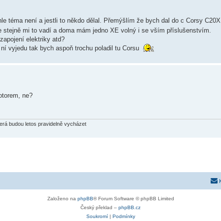
le téma není a jestli to někdo dělal. Přemýšlím že bych dal do c Corsy C20X
e stejně mi to vadí a doma mám jedno XE volný i se vším příslušenstvím.
 zapojení elektriky atd?
 ní vyjedu tak bych aspoň trochu poladil tu Corsu
motorem, ne?
terá budou letos pravidelně vycházet
Založeno na
phpBB
® Forum Software © phpBB Limited
Český překlad –
phpBB.cz
Soukromí
|
Podmínky