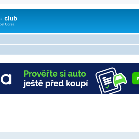
- club
pel Corsa