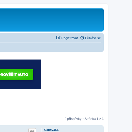
Registrovat
Přihlásit se
2 příspěvky • Stránka
1
z
1
Coudy464