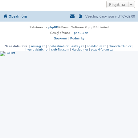
Přejít na
Obsah fóra
Všechny časy jsou v
UTC+02:00
Založeno na
phpBB
® Forum Software © phpBB Limited
Český překlad –
phpBB.cz
Soukromí
|
Podmínky
Naše další fóra:
|
astra-g.cz
|
opel-astra-h.cz
|
astra-j.cz
|
opel-forum.cz
|
chevroletclub.cz
|
hyundaiclub.net
|
club-fiat.com
|
kia-club.net
|
suzuki-forum.cz