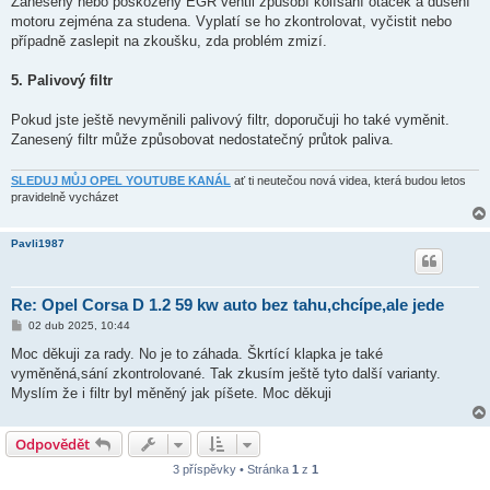
Zanesený nebo poškozený EGR ventil způsobí kolísání otáček a dušení
motoru zejména za studena. Vyplatí se ho zkontrolovat, vyčistit nebo
případně zaslepit na zkoušku, zda problém zmizí.
5. Palivový filtr
Pokud jste ještě nevyměnili palivový filtr, doporučuji ho také vyměnit.
Zanesený filtr může způsobovat nedostatečný průtok paliva.
SLEDUJ MŮJ OPEL YOUTUBE KANÁL
ať ti neutečou nová videa, která budou letos
pravidelně vycházet
Pavli1987
Re: Opel Corsa D 1.2 59 kw auto bez tahu,chcípe,ale jede
P
02 dub 2025, 10:44
ř
í
Moc děkuji za rady. No je to záhada. Škrtící klapka je také
s
vyměněná,sání zkontrolované. Tak zkusím ještě tyto další varianty.
p
ě
Myslím že i filtr byl měněný jak píšete. Moc děkuji
v
e
k
Odpovědět
3 příspěvky • Stránka
1
z
1