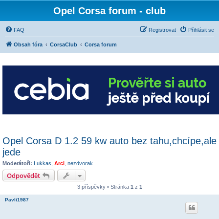
Opel Corsa forum - club
FAQ
Registrovat
Přihlásit se
Obsah fóra
CorsaClub
Corsa forum
Opel Corsa D 1.2 59 kw auto bez tahu,chcípe,ale
jede
Moderátoři:
Lukkas
,
Arci
,
nezdvorak
Odpovědět
3 příspěvky • Stránka
1
z
1
Pavli1987