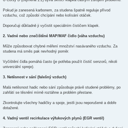
Pokud je zanesená karbonem, za studena špatně reguluje přívod
vzduchu, což způsobí chcípání nebo kolísání otáček.
Doporučuji důkladně ji vyčistit speciálním čističem klapek.
2. Vadné nebo znečištěné MAP/MAF čidlo (váha vzduchu)
Může způsobovat chybné měření množství nasávaného vzduchu. Za
studena má směs pak nevhodný poměr.
Vyčištění čidla pomáhá často (je potřeba použít čistič senzorů, nikoli
univerzální spreje).
3. Netěsnost v sání (falešný vzduch)
Malá netěsnost hadic nebo sání způsobuje právě studené problémy, po
zahřátí se těsnění mírně roztáhne a problém přestane.
Zkontrolujte všechny hadičky a spoje, jestli jsou neporušené a dobře
dotažené.
4. Vadný ventil recirkulace výfukových plynů (EGR ventil)