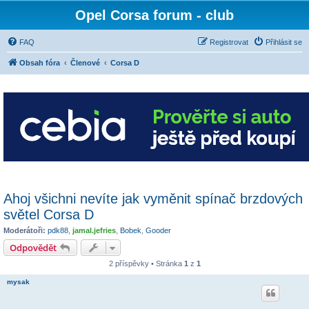
Opel Corsa forum - club
FAQ
Registrovat
Přihlásit se
Obsah fóra
Členové
Corsa D
Ahoj všichni nevíte jak vyměnit spínač brzdových
světel Corsa D
Moderátoři:
pdk88
,
jamal.jefries
,
Bobek
,
Gooder
Odpovědět
2 příspěvky • Stránka
1
z
1
mysak