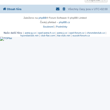
Obsah fóra
Všechny časy jsou v
UTC+02:00
Založeno na
phpBB
® Forum Software © phpBB Limited
Český překlad –
phpBB.cz
Soukromí
|
Podmínky
Naše další fóra:
|
astra-g.cz
|
opel-astra-h.cz
|
astra-j.cz
|
opel-forum.cz
|
chevroletclub.cz
|
hyundaiclub.net
|
club-fiat.com
|
kia-club.net
|
suzuki-forum.cz