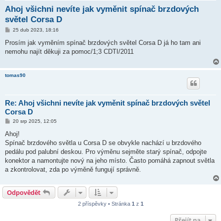
Ahoj všichni nevíte jak vyměnit spínač brzdových
světel Corsa D
P
25 dub 2023, 18:16
ř
í
Prosím jak vyměním spínač brzdových světel Corsa D já ho tam ani
s
nemohu najít děkuji za pomoc/1;3 CDTI/2011
p
ě
v
e
tomas90
k
Re: Ahoj všichni nevíte jak vyměnit spínač brzdových světel
Corsa D
P
20 srp 2025, 12:05
ř
í
Ahoj!
s
Spínač brzdového světla u Corsa D se obvykle nachází u brzdového
p
ě
pedálu pod palubní deskou. Pro výměnu sejměte starý spínač, odpojte
v
konektor a namontujte nový na jeho místo. Často pomáhá zapnout světla
e
k
a zkontrolovat, zda po výměně fungují správně.
Odpovědět
2 příspěvky • Stránka
1
z
1
Přejít na