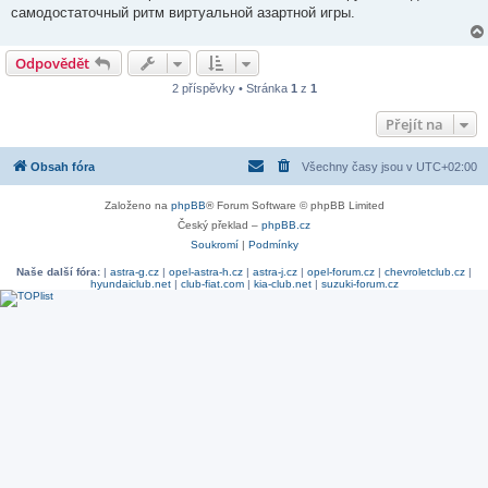
самодостаточный ритм виртуальной азартной игры.
Odpovědět
2 příspěvky • Stránka
1
z
1
Přejít na
Obsah fóra
Všechny časy jsou v
UTC+02:00
Založeno na
phpBB
® Forum Software © phpBB Limited
Český překlad –
phpBB.cz
Soukromí
|
Podmínky
Naše další fóra:
|
astra-g.cz
|
opel-astra-h.cz
|
astra-j.cz
|
opel-forum.cz
|
chevroletclub.cz
|
hyundaiclub.net
|
club-fiat.com
|
kia-club.net
|
suzuki-forum.cz