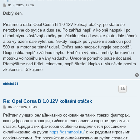
P
01 říj 2025, 17:26
ř
í
Dobrý den,
s
p
ě
Prosíme o radu: Opel Corsa B 1.0 12V kolísají otáčky, po startu se
v
nerozběhne do sytiče a dusí se. Po zahřátí např. v koloně naopak i po
e
k
ubrání plynu zůstávají otáčky po několik sekund vysoké (auto dále táhne)
a po vyřazení dále vylétnou. Někdy naopak po vyřazení spadnou i pod
500 ot. a motor se téměř udusí. Občas auto naopak funguje bez potíží.
Diagnostika nepíše žádnou chybu. Proběhla výměna lambdy, krokového
motorku volnoběhu a váhy vzduchu. Uvedené pomohlo pouze dočasně.
Přemýšlíme nad řídící jednotkou, popř. škrtící klapkou. Má někdo prosím
zkušenost. Děkujeme.
pirisin678
Re: Opel Corsa B 1.0 12V kolísání otáček
P
06 úno 2026, 13:49
ř
í
Рейтинг лучших онлайн-казино основан на таких тонких факторах,
s
как цифровая интонация, гибкость сценариев и скрытая динамика
p
ě
ставок. Среди этих факторов особенно выделяются российские
v
онлайн-казино на рубли
https://gsmmobi.ru/
с их редкими игровыми
e
k
особенностями. Эти российские онлайн-казино на рубли создают