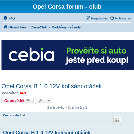
Opel Corsa forum - club
FAQ
Registrovat
Přihlásit se
Obsah fóra
CorsaClub
Problémy - závady
Opel Corsa B 1.0 12V kolísání otáček
Moderátor:
Arci
Odpovědět
2 příspěvky • Stránka
1
z
1
Cosrapodedovi
Opel Corsa B 1.0 12V kolísání otáček