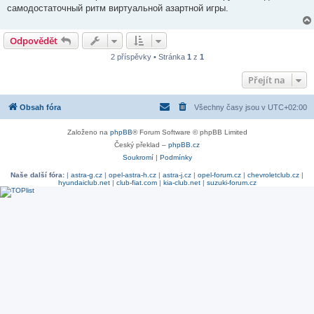
самодостаточный ритм виртуальной азартной игры.
Odpovědět
2 příspěvky • Stránka
1
z
1
Přejít na
Obsah fóra
Všechny časy jsou v
UTC+02:00
Založeno na
phpBB
® Forum Software © phpBB Limited
Český překlad –
phpBB.cz
Soukromí
|
Podmínky
Naše další fóra:
|
astra-g.cz
|
opel-astra-h.cz
|
astra-j.cz
|
opel-forum.cz
|
chevroletclub.cz
|
hyundaiclub.net
|
club-fiat.com
|
kia-club.net
|
suzuki-forum.cz