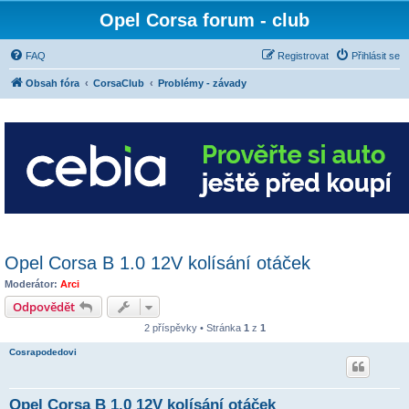
Opel Corsa forum - club
FAQ
Registrovat
Přihlásit se
Obsah fóra
CorsaClub
Problémy - závady
Opel Corsa B 1.0 12V kolísání otáček
Moderátor:
Arci
Odpovědět
2 příspěvky • Stránka
1
z
1
Cosrapodedovi
Opel Corsa B 1.0 12V kolísání otáček