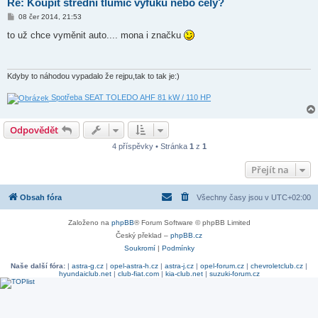
Re: Koupit střední tlumič výfuku nebo celý?
P
08 čer 2014, 21:53
ř
í
to už chce vyměnit auto.... mona i značku
s
p
ě
v
e
Kdyby to náhodou vypadalo že rejpu,tak to tak je:)
k
Spotřeba SEAT TOLEDO AHF 81 kW / 110 HP
Odpovědět
4 příspěvky • Stránka
1
z
1
Přejít na
Obsah fóra
Všechny časy jsou v
UTC+02:00
Založeno na
phpBB
® Forum Software © phpBB Limited
Český překlad –
phpBB.cz
Soukromí
|
Podmínky
Naše další fóra:
|
astra-g.cz
|
opel-astra-h.cz
|
astra-j.cz
|
opel-forum.cz
|
chevroletclub.cz
|
hyundaiclub.net
|
club-fiat.com
|
kia-club.net
|
suzuki-forum.cz