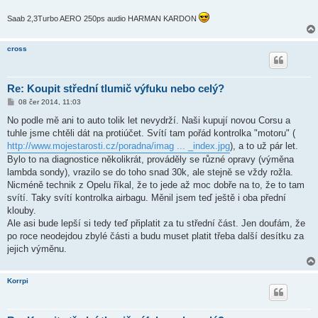
Saab 2,3Turbo AERO 250ps audio HARMAN KARDON
cross
Re: Koupit střední tlumič výfuku nebo celý?
P
08 čer 2014, 11:03
ř
í
No podle mě ani to auto tolik let nevydrží. Naši kupují novou Corsu a
s
tuhle jsme chtěli dát na protiúčet. Svítí tam pořád kontrolka "motoru" (
p
ě
http://www.mojestarosti.cz/poradna/imag ... _index.jpg
), a to už pár let.
v
Bylo to na diagnostice několikrát, prováděly se různé opravy (výměna
e
k
lambda sondy), vrazilo se do toho snad 30k, ale stejně se vždy rožla.
Nicméně technik z Opelu říkal, že to jede až moc dobře na to, že to tam
svítí. Taky svítí kontrolka airbagu. Měnil jsem teď ještě i oba přední
klouby.
Ale asi bude lepší si tedy teď připlatit za tu střední část. Jen doufám, že
po roce neodejdou zbylé části a budu muset platit třeba další desítku za
jejich výměnu.
Korrpi