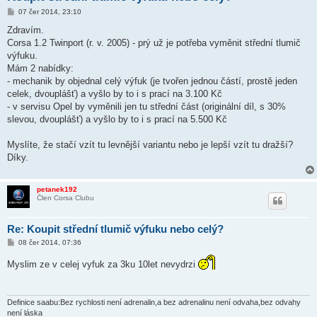
P
07 čer 2014, 23:10
ř
í
Zdravím.
s
Corsa 1.2 Twinport (r. v. 2005) - prý už je potřeba vyměnit střední tlumič
p
ě
výfuku.
v
Mám 2 nabídky:
e
k
- mechanik by objednal celý výfuk (je tvořen jednou částí, prostě jeden
celek, dvouplášť) a vyšlo by to i s prací na 3.100 Kč
- v servisu Opel by vyměnili jen tu střední část (originální díl, s 30%
slevou, dvouplášť) a vyšlo by to i s prací na 5.500 Kč
Myslíte, že stačí vzít tu levnější variantu nebo je lepší vzít tu dražší?
Díky.
petanek192
Člen Corsa Clubu
Re: Koupit střední tlumič výfuku nebo celý?
P
08 čer 2014, 07:36
ř
í
Myslim ze v celej vyfuk za 3ku 10let nevydrzi
s
p
ě
v
e
Definice saabu:Bez rychlosti není adrenalin,a bez adrenalinu není odvaha,bez odvahy
k
není láska