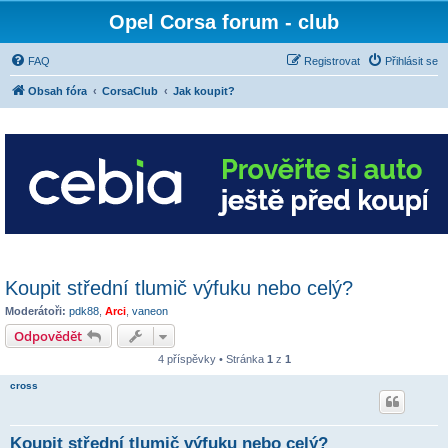
Opel Corsa forum - club
FAQ
Registrovat
Přihlásit se
Obsah fóra
CorsaClub
Jak koupit?
Koupit střední tlumič výfuku nebo celý?
Moderátoři:
pdk88
,
Arci
,
vaneon
Odpovědět
4 příspěvky • Stránka
1
z
1
cross
Koupit střední tlumič výfuku nebo celý?