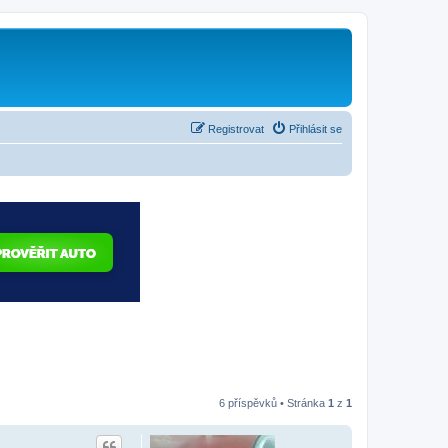
Registrovat
Přihlásit se
6 příspěvků • Stránka
1
z
1