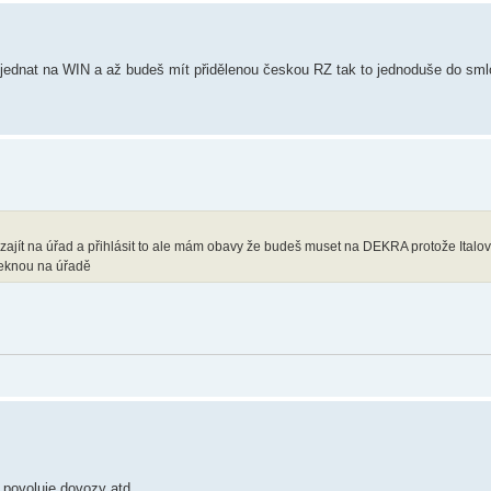
jednat na WIN a až budeš mít přidělenou českou RZ tak to jednoduše do sml
 zajít na úřad a přihlásit to ale mám obavy že budeš muset na DEKRA protože Italov
 řeknou na úřadě
 povoluje dovozy atd.