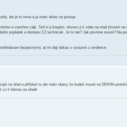
zby, ale je tu nova a ja mam dotaz na postup:
chnicke a vsechno cajk. Ted si ji koupim, dovezu ji k sobe na urad (musim na 
latim poplatek a dostanu CZ technicak. Je to tak? Jak povinne ruceni? Na p
 neshledavam bezpecnym), at mi daji dukaz o vyrazeni z evidence.
 zajít na úřad a přihlásit to ale mám obavy že budeš muset na DEKRA protože
š co ti řeknou na úřadě