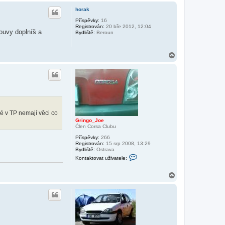
a
o
h
k
horak
_
o
t
J
r
Příspěvky:
16
o
o
Registrován:
20 bře 2012, 12:04
v
u
e
ouvy doplníš a
Bydliště:
Beroun
a
t
u
ž
N
i
a
v
h
a
t
o
e
r
l
u
e
M
@
n
é v TP nemají věci co
!
Gringo_Joe
k
Člen Corsa Clubu
Příspěvky:
266
Registrován:
15 srp 2008, 13:29
Bydliště:
Ostrava
K
Kontaktovat uživatele:
o
n
t
N
a
a
k
h
t
o
o
r
v
u
a
t
u