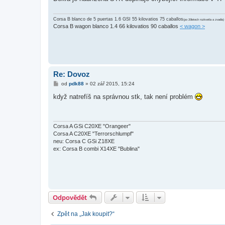
ě
v
e
Corsa B blanco de 5 puertas 1.6 GSI 55 kilovatios 75 caballos
(po 20letech rozkvetla a zvadla)
k
Corsa B wagon blanco 1.4 66 kilovatios 90 caballos
< wagon >
Re: Dovoz
P
od
pdk88
»
02 zář 2015, 15:24
ř
í
když natrefíš na správnou stk, tak není problém
s
p
ě
v
e
Corsa A GSi C20XE "Orangeer"
k
Corsa A C20XE "Terrorschlumpf"
neu: Corsa C GSi Z18XE
ex: Corsa B combi X14XE "Bublina"
Odpovědět
Zpět na „Jak koupit?“