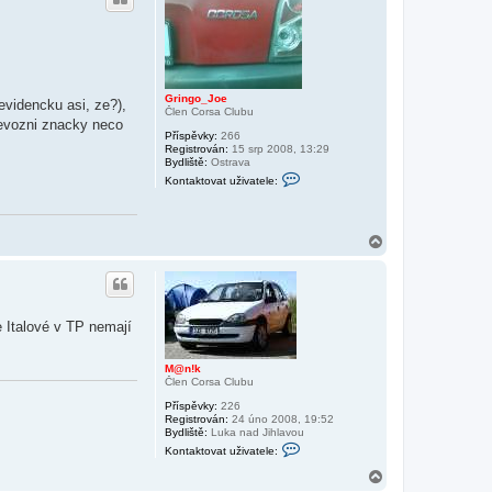
Gringo_Joe
evidencku asi, ze?),
Člen Corsa Clubu
revozni znacky neco
Příspěvky:
266
Registrován:
15 srp 2008, 13:29
Bydliště:
Ostrava
K
Kontaktovat uživatele:
o
n
t
a
N
k
t
a
o
h
v
o
a
r
t
u
u
 Italové v TP nemají
ž
i
v
M@n!k
a
Člen Corsa Clubu
t
e
Příspěvky:
226
l
Registrován:
24 úno 2008, 19:52
e
Bydliště:
Luka nad Jihlavou
G
K
Kontaktovat uživatele:
r
o
i
n
N
n
t
a
g