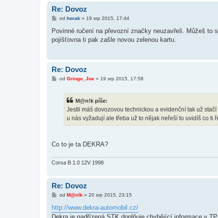
Re: Dovoz
P
od
horak
»
19 srp 2015, 17:44
ř
í
Povinné ručení na převozní značky neuzavřeš. Můžeš to s
s
pojišťovna ti pak zašle novou zelenou kartu.
p
ě
v
e
k
Re: Dovoz
P
od
Gringo_Joe
»
19 srp 2015, 17:58
ř
í
s
M@n!k píše:
p
ě
Jestli máš dovozovou technickou a evidenční tak už stačí
v
u nás vyžadují ale třeba už to nějak neřeší to uvidíš co ti
e
k
Co to je ta DEKRA?
Corsa B 1.0 12V 1998
Re: Dovoz
P
od
M@n!k
»
20 srp 2015, 23:15
ř
í
http://www.dekra-automobil.cz/
s
Dekra je nadřízená STK doplňuje chybějící informace v TP
p