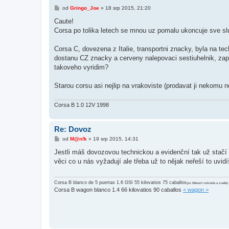
P
od
Gringo_Joe
»
18 srp 2015, 21:20
ř
í
Caute!
s
Corsa po tolika letech se mnou uz pomalu ukoncuje sve slu
p
ě
v
Corsa C, dovezena z Italie, transportni znacky, byla na te
e
k
dostanu CZ znacky a cerveny nalepovaci sestiuhelnik, zap
takoveho vyridim?
Starou corsu asi nejlip na vrakoviste (prodavat ji nekomu
Corsa B 1.0 12V 1998
Re: Dovoz
P
od
M@n!k
»
19 srp 2015, 14:31
ř
í
Jestli máš dovozovou technickou a evidenční tak už stačí
s
věci co u nás vyžadují ale třeba už to nějak neřeší to uvidí
p
ě
v
e
Corsa B blanco de 5 puertas 1.6 GSI 55 kilovatios 75 caballos
(po 20letech rozkvetla a zvadla)
k
Corsa B wagon blanco 1.4 66 kilovatios 90 caballos
< wagon >