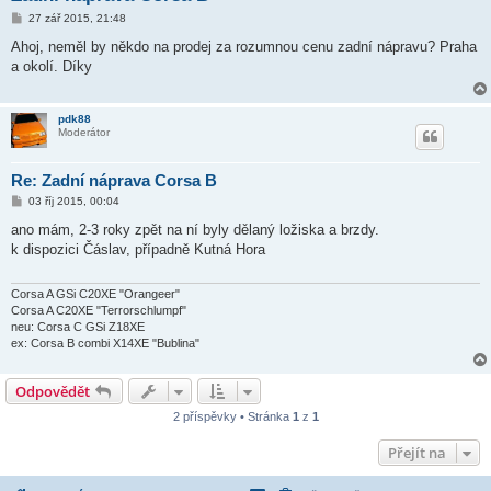
P
27 zář 2015, 21:48
ř
í
Ahoj, neměl by někdo na prodej za rozumnou cenu zadní nápravu? Praha
s
a okolí. Díky
p
ě
v
e
pdk88
k
Moderátor
Re: Zadní náprava Corsa B
P
03 říj 2015, 00:04
ř
í
ano mám, 2-3 roky zpět na ní byly dělaný ložiska a brzdy.
s
k dispozici Čáslav, případně Kutná Hora
p
ě
v
e
Corsa A GSi C20XE "Orangeer"
k
Corsa A C20XE "Terrorschlumpf"
neu: Corsa C GSi Z18XE
ex: Corsa B combi X14XE "Bublina"
Odpovědět
2 příspěvky • Stránka
1
z
1
Přejít na