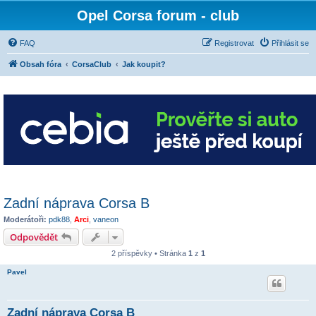
Opel Corsa forum - club
FAQ
Registrovat
Přihlásit se
Obsah fóra
CorsaClub
Jak koupit?
Zadní náprava Corsa B
Moderátoři:
pdk88
,
Arci
,
vaneon
Odpovědět
2 příspěvky • Stránka
1
z
1
Pavel
Zadní náprava Corsa B