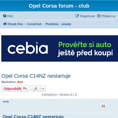
Opel Corsa forum - club
FAQ
Registrovat
Přihlásit se
Obsah fóra
CorsaClub
Problémy - závady
Opel Corsa C14NZ nestartuje
Moderátor:
Arci
Odpovědět
3 příspěvky • Stránka
1
z
1
sisik
Opel Corsa C14NZ nestartuje