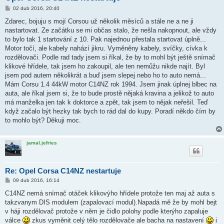
P
02 dub 2016, 20:40
ř
í
Zdarec, bojuju s mojí Corsou už několik měsíců a stále ne a ne ji
s
nastartovat. Ze začátku se mi občas stalo, že nešla nakopnout, ale vždy
p
ě
to bylo tak 1 startování z 10. Pak najednou přestala startovat úplně...
v
Motor točí, ale kabely nahází jikru. Vyměněny kabely, svíčky, cívka k
e
k
rozdělovači. Podle rad tady jsem si říkal, že by to mohl být ještě snímač
klikové hřídele, tak jsem ho zakoupil, ale ten nemůžu nikde najít. Byl
jsem pod autem několikrát a buď jsem slepej nebo ho to auto nemá...
Mám Corsu 1.4 44kW motor C14NZ rok 1994. Jsem jinak úplnej blbec na
auta, ale říkal jsem si, že to bude prostě nějaká kravina a jelikož to auto
má manželka jen tak k doktorce a zpět, tak jsem to nějak neřešil. Teď
když začalo být hezky tak bych to rád dal do kupy. Poradí někdo čím by
to mohlo být? Děkuji moc.
jamal.jefries
Re: Opel Corsa C14NZ nestartuje
P
09 dub 2016, 16:14
ř
í
C14NZ nemá snímač otáček klikovýho hřídele protože ten maj až auta s
s
takzvanym DIS modulem (zapalovací modul).Napadá mě že by mohl bejt
p
ě
v háji rozdělovač protože v něm je čidlo polohy podle kterýho zapaluje
v
válce
zkus vyměnit celý tělo rozdělovače ale bacha na nastavení
i
e