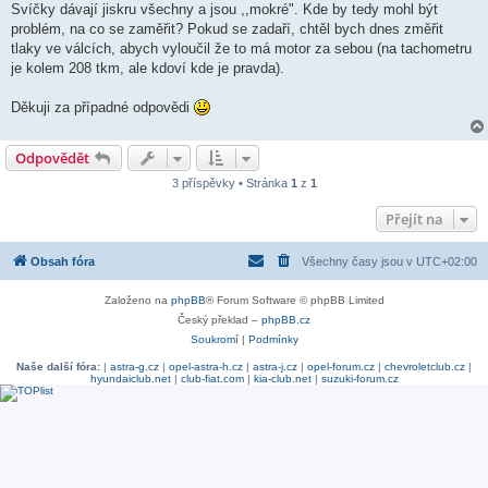
Svíčky dávají jiskru všechny a jsou ,,mokré". Kde by tedy mohl být
problém, na co se zaměřit? Pokud se zadaří, chtěl bych dnes změřit
tlaky ve válcích, abych vyloučil že to má motor za sebou (na tachometru
je kolem 208 tkm, ale kdoví kde je pravda).
Děkuji za případné odpovědi
Odpovědět
3 příspěvky • Stránka
1
z
1
Přejít na
Obsah fóra
Všechny časy jsou v
UTC+02:00
Založeno na
phpBB
® Forum Software © phpBB Limited
Český překlad –
phpBB.cz
Soukromí
|
Podmínky
Naše další fóra:
|
astra-g.cz
|
opel-astra-h.cz
|
astra-j.cz
|
opel-forum.cz
|
chevroletclub.cz
|
hyundaiclub.net
|
club-fiat.com
|
kia-club.net
|
suzuki-forum.cz