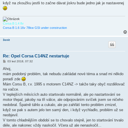
k
když na zkoužku jestli to začne dávat jiskru bude jedno jak je nastavenej
Corsa B 1.4 8v
Corsa B 1.6 16v 78kw GSI under construction
3enit
Re: Opel Corsa C14NZ nestartuje
P
03 led 2018, 07:32
ř
í
Ahoj,
s
mám podobný problém, tak nebudu zakládat nové téma a snad mi někdo
p
ě
poradí zde
v
Mám Corsu B, r.v. 1995 s motorem C14NZ -> takže taky obyč rozdělovač
e
k
na vačce.
V teplejších měsících auto startovalo normálně, ale po nastartování se
motor třepal, jakoby na tři válce, ale odpojováním svíček jsem se ničeho
nedobral. Špatně táhlo a cukalo, ale po zahřátí tento problém zmizel,
když se pak s autem jelo ten samý den, i když vychladlo, problém už se
neobjevil.
V tomto chladnějším období se to chovalo stejně, jen to startování trvalo
déle, ale nakonec vždy naskočil. Včera už ale nenaskočil...