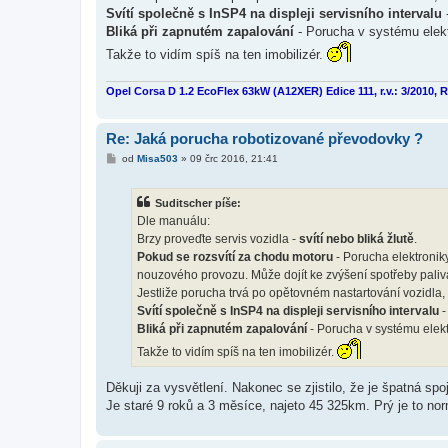
Svítí společně s InSP4 na displeji servisního intervalu
Bliká při zapnutém zapalování
- Porucha v systému elekt
Takže to vidím spíš na ten imobilizér.
Opel Corsa D 1.2 EcoFlex 63kW (A12XER) Edice 111, r.v.: 3/2010, 
Re: Jaká porucha robotizované převodovky ?
P
od
Misa503
»
09 črc 2016, 21:41
ř
í
s
Suditscher píše:
p
ě
Dle manuálu:
v
Brzy proveďte servis vozidla -
svítí nebo bliká žlutě
.
e
k
Pokud se rozsvítí za chodu motoru
- Porucha elektronik
nouzového provozu. Může dojít ke zvýšení spotřeby paliva
Jestliže porucha trvá po opětovném nastartování vozidla, 
Svítí společně s InSP4 na displeji servisního intervalu
-
Bliká při zapnutém zapalování
- Porucha v systému elekt
Takže to vidím spíš na ten imobilizér.
Děkuji za vysvětlení. Nakonec se zjistilo, že je špatná s
Je staré 9 roků a 3 měsíce, najeto 45 325km. Prý je to nor