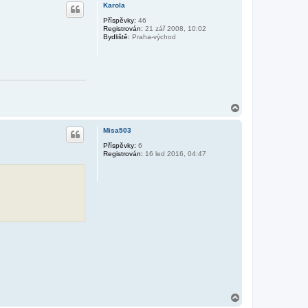
h
Karola
o
r
Příspěvky:
46
Registrován:
21 zář 2008, 10:02
u
Bydliště:
Praha-východ
N
a
h
Misa503
o
r
Příspěvky:
6
Registrován:
16 led 2016, 04:47
u
N
a