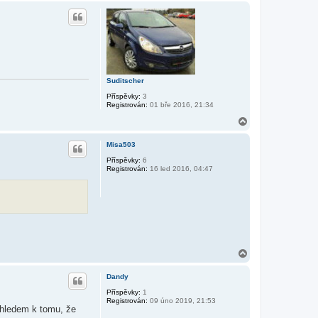
h
o
r
u
Suditscher
Příspěvky:
3
Registrován:
01 bře 2016, 21:34
N
a
h
Misa503
o
r
Příspěvky:
6
Registrován:
16 led 2016, 04:47
u
N
a
h
Dandy
o
r
Příspěvky:
1
Registrován:
09 úno 2019, 21:53
u
zhledem k tomu, že