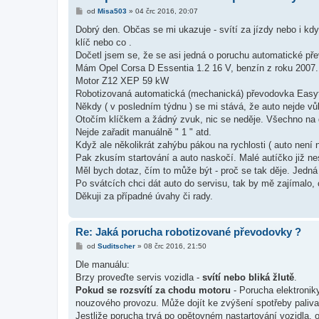
P
od
Misa503
»
04 črc 2016, 20:07
ř
í
Dobrý den. Občas se mi ukazuje - svítí za jízdy nebo i kdy
s
klíč nebo co .
p
ě
Dočetl jsem se, že se asi jedná o poruchu automatické př
v
Mám Opel Corsa D Essentia 1.2 16 V, benzín z roku 2007.
e
k
Motor Z12 XEP 59 kW
Robotizovaná automatická (mechanická) převodovka Easyt
Někdy ( v posledním týdnu ) se mi stává, že auto nejde vů
Otočím klíčkem a žádný zvuk, nic se neděje. Všechno na dis
Nejde zařadit manuálně " 1 " atd.
Když ale několikrát zahýbu pákou na rychlosti ( auto není na
Pak zkusím startování a auto naskočí. Malé autíčko již nes
Měl bych dotaz, čím to může být - proč se tak děje. Jedná
Po svátcích chci dát auto do servisu, tak by mě zajímalo,
Děkuji za případné úvahy či rady.
Re: Jaká porucha robotizované převodovky ?
P
od
Suditscher
»
08 črc 2016, 21:50
ř
í
Dle manuálu:
s
Brzy proveďte servis vozidla -
svítí nebo bliká žlutě
.
p
ě
Pokud se rozsvítí za chodu motoru
- Porucha elektronik
v
nouzového provozu. Může dojít ke zvýšení spotřeby paliva 
e
k
Jestliže porucha trvá po opětovném nastartování vozidla, o