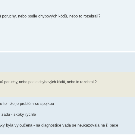
ků poruchy, nebo podle chybových kódů, nebo to rozebrali?
aků poruchy, nebo podle chybových kódů, nebo to rozebrali?
lo to - že je problém se spojkou
o zadu - skoky rychlé
páky byla vyloučena - na diagnostice vada se neukazovala na ř. páce