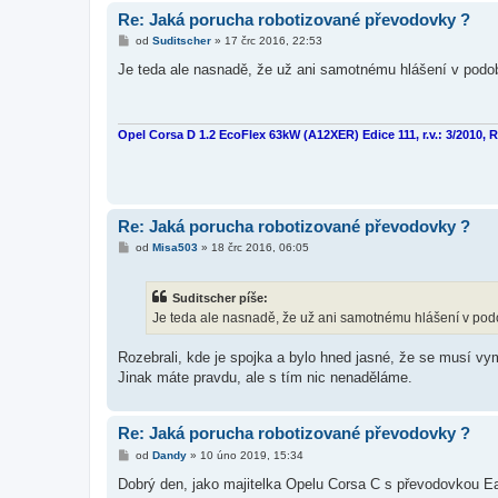
Re: Jaká porucha robotizované převodovky ?
P
od
Suditscher
»
17 črc 2016, 22:53
ř
í
Je teda ale nasnadě, že už ani samotnému hlášení v podobě
s
p
ě
v
e
Opel Corsa D 1.2 EcoFlex 63kW (A12XER) Edice 111, r.v.: 3/2010, 
k
Re: Jaká porucha robotizované převodovky ?
P
od
Misa503
»
18 črc 2016, 06:05
ř
í
s
Suditscher píše:
p
ě
Je teda ale nasnadě, že už ani samotnému hlášení v podob
v
e
k
Rozebrali, kde je spojka a bylo hned jasné, že se musí vy
Jinak máte pravdu, ale s tím nic nenaděláme.
Re: Jaká porucha robotizované převodovky ?
P
od
Dandy
»
10 úno 2019, 15:34
ř
í
Dobrý den, jako majitelka Opelu Corsa C s převodovkou Eas
s