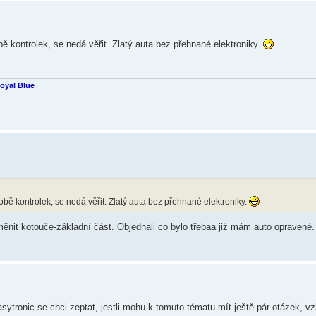
 kontrolek, se nedá věřit. Zlatý auta bez přehnané elektroniky.
Royal Blue
ě kontrolek, se nedá věřit. Zlatý auta bez přehnané elektroniky.
měnit kotouče-základní část. Objednali co bylo třebaa již mám auto opravené.
ytronic se chci zeptat, jestli mohu k tomuto tématu mít ještě pár otázek, v