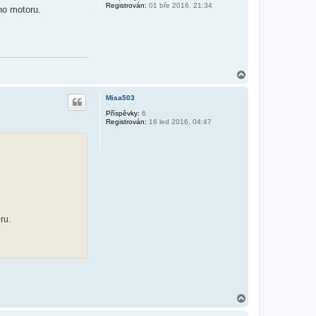
Registrován:
01 bře 2016, 21:34
ho motoru.
N
a
h
Misa503
o
r
Příspěvky:
6
Registrován:
16 led 2016, 04:47
u
ru.
N
a