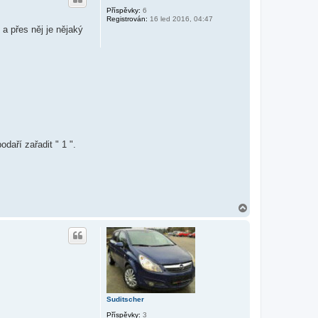
Příspěvky:
6
Registrován:
16 led 2016, 04:47
 a přes něj je nějaký
daří zařadit " 1 ".
N
a
h
o
r
u
Suditscher
Příspěvky:
3