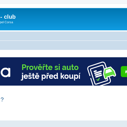
- club
pel Corsa
 ?