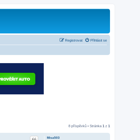
Registrovat
Přihlásit se
8 příspěvků • Stránka
1
z
1
Misa503