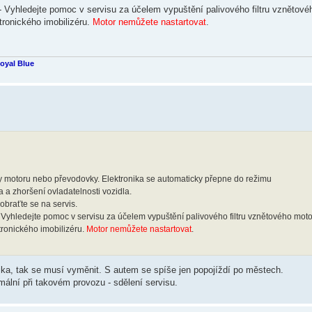
- Vyhledejte pomoc v servisu za účelem vypuštění palivového filtru vznětové
ronického imobilizéru.
Motor nemůžete nastartovat
.
Royal Blue
y motoru nebo převodovky. Elektronika se automaticky přepne do režimu
 a zhoršení ovladatelnosti vozidla.
obraťte se na servis.
 Vyhledejte pomoc v servisu za účelem vypuštění palivového filtru vznětového moto
ronického imobilizéru.
Motor nemůžete nastartovat
.
pojka, tak se musí vyměnit. S autem se spíše jen popojíždí po městech.
mální při takovém provozu - sdělení servisu.