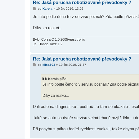
Re: Jaká porucha robotizované převodovky ?
P
od
Karola
»
10 črc 2016, 13:02
ř
í
Je info podle čeho to v servisu poznali? Zda podle přízna
s
p
ě
Díky za reakci...
v
e
k
Bylo: Corsa C 1.0 2005-easytronic
Je: Honda Jazz 1.2
Re: Jaká porucha robotizované převodovky ?
P
od
Misa503
»
10 črc 2016, 21:37
ř
í
s
Karola píše:
p
ě
Je info podle čeho to v servisu poznali? Zda podle přízn
v
e
k
Díky za reakci...
Dali auto na diagnostiku - počítač - a tam se ukázalo - psa
Také se auto na dvoře servisu velmi trhaně rozjíždělo - i d
Při pohybu s pákou řadící rychlosti cvakali, takže chyba 