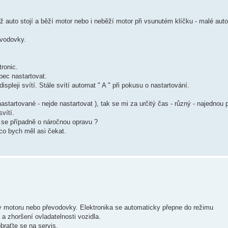
ž auto stojí a běží motor nebo i neběží motor při vsunutém klíčku - malé auto
evodovky.
ronic.
bec nastartovat.
pleji svítí. Stále svítí automat " A " při pokusu o nastartování.
startované - nejde nastartovat ), tak se mi za určitý čas - různý - najednou po
vítí.
 se případně o náročnou opravu ?
 co bych měl asi čekat.
y motoru nebo převodovky. Elektronika se automaticky přepne do režimu
a zhoršení ovladatelnosti vozidla.
braťte se na servis.