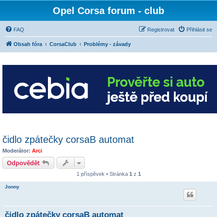
Opel Corsa forum - club
FAQ
Registrovat
Přihlásit se
Obsah fóra
CorsaClub
Problémy - závady
čidlo zpátečky corsaB automat
Moderátor:
Arci
Odpovědět
1 příspěvek • Stránka
1
z
1
Jonny
čidlo zpátečky corsaB automat