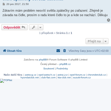
P
20 pro 2017, 21:50
ř
í
Zdravím mám problém nesvítí světla zpátečky po zařazení. Zřejmě je
s
závada na čidle, prosím o radu které čidlo to je a kde se nachází. Děkuju
p
ě
v
e
Odpovědět
k
1 příspěvek • Stránka
1
z
1
Přejít na
Obsah fóra
Všechny časy jsou v
UTC+02:00
Založeno na
phpBB
® Forum Software © phpBB Limited
Český překlad –
phpBB.cz
Soukromí
|
Podmínky
Naše další fóra:
|
astra-g.cz
|
opel-astra-h.cz
|
astra-j.cz
|
opel-forum.cz
|
chevroletclub.cz
|
hyundaiclub.net
|
club-fiat.com
|
kia-club.net
|
suzuki-forum.cz