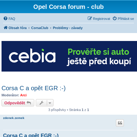
Opel Corsa forum - club
FAQ
Registrovat
Přihlásit se
Obsah fóra
CorsaClub
Problémy - závady
Corsa C a opět EGR :-)
Moderátor:
Arci
Odpovědět
3 příspěvky • Stránka
1
z
1
zdenek.zemek
Corsa C a opět EGR :-)