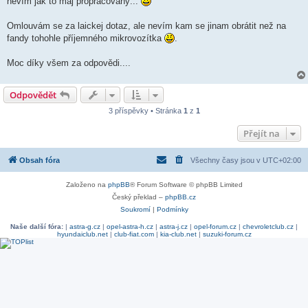
nevím jak to maj propracovaný...
Omlouvám se za laickej dotaz, ale nevím kam se jinam obrátit než na
fandy tohohle příjemného mikrovozítka
.
Moc díky všem za odpovědi....
Odpovědět
3 příspěvky • Stránka
1
z
1
Přejít na
Obsah fóra
Všechny časy jsou v
UTC+02:00
Založeno na
phpBB
® Forum Software © phpBB Limited
Český překlad –
phpBB.cz
Soukromí
|
Podmínky
Naše další fóra:
|
astra-g.cz
|
opel-astra-h.cz
|
astra-j.cz
|
opel-forum.cz
|
chevroletclub.cz
|
hyundaiclub.net
|
club-fiat.com
|
kia-club.net
|
suzuki-forum.cz