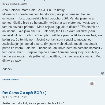
P
21 črc 2018, 16:40
ř
í
Ahoj Corsáci, mám Corsu 2003, 1.0 - tři hrnky...
s
Možná to tu někde zaznělo ta odpověď, ale já to nenašel, tak se
p
ě
omlouvám. Totiž diagnostika hlásí poruchu EGR. Vyndal jsem ho a
v
pomocí čističe brzd se ho snažím vyčistit a ten pístek rozhýbat, ale je
e
k
tam na hovňajs přístup... Máte nějakej typ jak to děláte? TEn pístek se
ani nehne... ale jako ani ťuk... jak celej ten EGR krám rozebrat jsem
nenašel nikde. JEstli to vůbec jde... některý jsem viděl že se nechají, ale
bojím se, že tenhle ne... Jediný co, tak jsem vyndal tu mosaznou
záslepku jak je naproti pístku, tím jsem mohl zkusit zatlačit na pístek
přímo ze zhora... ale nic... nehne se, ani když jsem ho pořádně namočil v
tom čističi brzd.... nějakej typ co s tím? Koukám novej stojí cca 2600,-
tak ho asi koupim, ale ještě než to udělám, chci se poradit s vámi... Moc
díkky za rady....
Zdeněk
zdenek.zemek
Re: Corsa C a opět EGR :-)
P
21 črc 2018, 16:42
ř
í
Ještě bych doplnil, že se jedná o tenhle EGR: