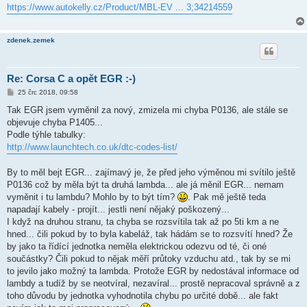
s
https://www.autokelly.cz/Product/MBL-EV ... 3;34214559
p
ě
v
e
zdenek.zemek
k
Re: Corsa C a opět EGR :-)
P
25 črc 2018, 09:58
ř
í
Tak EGR jsem vyměnil za nový, zmizela mi chyba P0136, ale stále se
s
objevuje chyba P1405...
p
ě
Podle týhle tabulky:
v
http://www.launchtech.co.uk/dtc-codes-list/
e
k
By to měl bejt EGR... zajímavý je, že před jeho výměnou mi svítilo ještě
P0136 což by měla být ta druhá lambda... ale já měnil EGR... nemam
vyměnit i tu lambdu? Mohlo by to být tím?
. Pak mě ještě teda
napadají kabely - projít... jestli není nějaký poškozený...
I když na druhou stranu, ta chyba se rozsvítila tak až po 5ti km a ne
hned... čili pokud by to byla kabeláž, tak hádám se to rozsvítí hned? Že
by jako ta řídící jednotka neměla elektrickou odezvu od té, či oné
součástky? Čili pokud to nějak měří průtoky vzduchu atd., tak by se mi
to jevilo jako možný ta lambda. Protože EGR by nedostával informace od
lambdy a tudíž by se neotvíral, nezavíral... prostě nepracoval správně a z
toho důvodu by jednotka vyhodnotila chybu po určité době... ale fakt