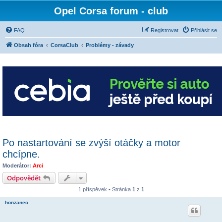
Opel Corsa forum - club
FAQ
Registrovat
Přihlásit se
Obsah fóra
CorsaClub
Problémy - závady
Po nastartování se zvýší otáčky a motor
chcípne.
Moderátor:
Arci
Odpovědět
1 příspěvek • Stránka
1
z
1
honzanec