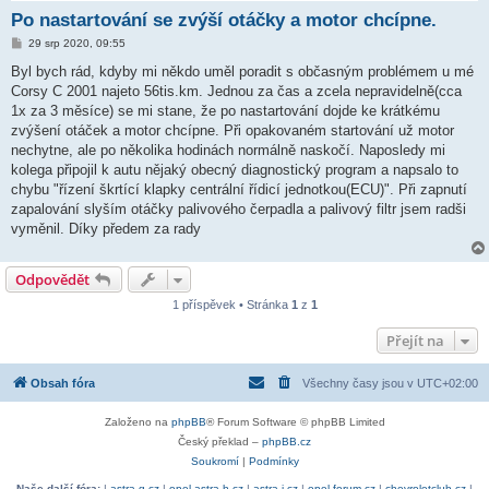
Po nastartování se zvýší otáčky a motor chcípne.
P
29 srp 2020, 09:55
ř
í
Byl bych rád, kdyby mi někdo uměl poradit s občasným problémem u mé
s
Corsy C 2001 najeto 56tis.km. Jednou za čas a zcela nepravidelně(cca
p
ě
1x za 3 měsíce) se mi stane, že po nastartování dojde ke krátkému
v
zvýšení otáček a motor chcípne. Při opakovaném startování už motor
e
k
nechytne, ale po několika hodinách normálně naskočí. Naposledy mi
kolega připojil k autu nějaký obecný diagnostický program a napsalo to
chybu "řízení škrtící klapky centrální řídicí jednotkou(ECU)". Při zapnutí
zapalování slyším otáčky palivového čerpadla a palivový filtr jsem radši
vyměnil. Díky předem za rady
Odpovědět
1 příspěvek • Stránka
1
z
1
Přejít na
Obsah fóra
Všechny časy jsou v
UTC+02:00
Založeno na
phpBB
® Forum Software © phpBB Limited
Český překlad –
phpBB.cz
Soukromí
|
Podmínky
Naše další fóra:
|
astra-g.cz
|
opel-astra-h.cz
|
astra-j.cz
|
opel-forum.cz
|
chevroletclub.cz
|