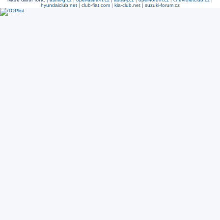
hyundaiclub.net
|
club-fiat.com
|
kia-club.net
|
suzuki-forum.cz