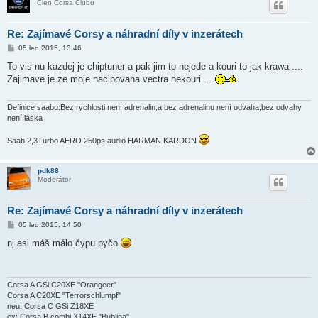
Člen Corsa Clubu
Re: Zajímavé Corsy a náhradní díly v inzerátech
P
05 led 2015, 13:46
ř
í
To vis nu kazdej je chiptuner a pak jim to nejede a kouri to jak krawa ....
s
Zajimave je ze moje nacipovana vectra nekouri ...
p
ě
v
e
Definice saabu:Bez rychlosti není adrenalin,a bez adrenalinu není odvaha,bez odvahy
k
není láska
Saab 2,3Turbo AERO 250ps audio HARMAN KARDON
pdk88
Moderátor
Re: Zajímavé Corsy a náhradní díly v inzerátech
P
05 led 2015, 14:50
ř
í
nj asi máš málo čypu pyčo
s
p
ě
v
e
Corsa A GSi C20XE "Orangeer"
k
Corsa A C20XE "Terrorschlumpf"
neu: Corsa C GSi Z18XE
ex: Corsa B combi X14XE "Bublina"