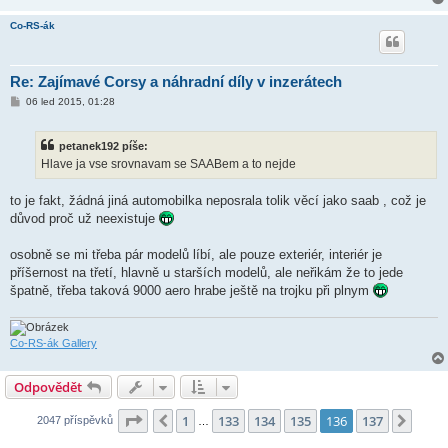
Co-RS-ák
Re: Zajímavé Corsy a náhradní díly v inzerátech
P
06 led 2015, 01:28
ř
í
s
petanek192 píše:
p
ě
Hlave ja vse srovnavam se SAABem a to nejde
v
e
k
to je fakt, žádná jiná automobilka neposrala tolik věcí jako saab , což je
důvod proč už neexistuje
osobně se mi třeba pár modelů líbí, ale pouze exteriér, interiér je
příšernost na třetí, hlavně u starších modelů, ale neřikám že to jede
špatně, třeba taková 9000 aero hrabe ještě na trojku při plnym
Co-RS-ák Gallery
Odpovědět
Stránka
136
z
137
1
133
134
135
136
137
Předchozí
Další
2047 příspěvků
…