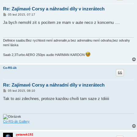
Re: Zajímavé Corsy a náhradní díly v inzerátech
P
05 led 2015, 07:17
ř
í
Ja bych nemohl zit s pocitem ze mam v aute neco z koncernu ....
s
p
ě
v
e
Definice saabu:Bez rychlosti není adrenalin,a bez adrenalinu není odvaha,bez odvahy
k
není láska
Saab 2,3Turbo AERO 250ps audio HARMAN KARDON
Co-RS-ák
Re: Zajímavé Corsy a náhradní díly v inzerátech
P
05 led 2015, 08:10
ř
í
Tak to asi zdechnes, protoze kazdou chvili tam saze z tdiiiii
s
p
ě
v
e
k
Co-RS-ák Gallery
petanek192