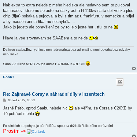
e
k
Nak extra to extra nejede z meho hlediska ale nedavno sem to pujcoval
kamarádovi kteremu se auto na dalky astra H 110kw nafta dpf venku plus
chip (fijat) pokakala pujcoval a byl s tim az u frankfurtu v nemecku a prijel
a byl nadsen ani ta 6ka mu nechyběla ...
Jako jo jedeto ale pomyšlení ze by to jelo jeste hur , tfuj to ne
Hlave ja vse srovnavam se SAABem a to nejde
Definice saabu:Bez rychlosti není adrenalin,a bez adrenalinu není odvaha,bez odvahy
není láska
Saab 2,3Turbo AERO 250ps audio HARMAN KARDON
Gooder
Re: Zajímavé Corsy a náhradní díly v inzerátech
P
06 led 2015, 00:23
ř
í
Jasně Péťo, oproti Saabu nejede nic
ale věřím, že Corsa s C20XE by
s
Tě potrápit mohla
p
ě
v
e
Po silnicích se pohybuje pár řidičů a spousta držitelů řidičského oprávnění
k
Prosím ->