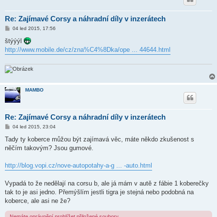
Re: Zajímavé Corsy a náhradní díly v inzerátech
P
04 led 2015, 17:56
ř
í
štýýýl
s
http://www.mobile.de/cz/zna%C4%8Dka/ope ... 44644.html
p
ě
v
e
k
MAMBO
Re: Zajímavé Corsy a náhradní díly v inzerátech
P
04 led 2015, 23:04
ř
í
Tady ty koberce můžou být zajímavá věc, máte někdo zkušenost s
s
něčím takovým? Jsou gumové.
p
ě
v
http://blog.vopi.cz/nove-autopotahy-a-g ... -auto.html
e
k
Vypadá to že nedělají na corsu b, ale já mám v autě z fábie 1 koberečky
tak to je asi jedno. Přemýšlím jestli tigra je stejná nebo podobná na
koberce, ale asi ne že?
Nemáte oprávnění prohlížet přiložené soubory.