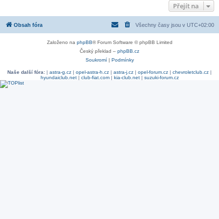
Přejít na
Obsah fóra
Všechny časy jsou v
UTC+02:00
Založeno na
phpBB
® Forum Software © phpBB Limited
Český překlad –
phpBB.cz
Soukromí
|
Podmínky
Naše další fóra:
|
astra-g.cz
|
opel-astra-h.cz
|
astra-j.cz
|
opel-forum.cz
|
chevroletclub.cz
|
hyundaiclub.net
|
club-fiat.com
|
kia-club.net
|
suzuki-forum.cz