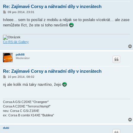
Re: Zajímavé Corsy a náhradní díly v inzerátech
P
09 pro 2014, 23:01
ř
í
tvleee... sem to posílal z mobilu a nějak se to poslalo vícekrát... ale zase
s
nemůžete říct, že ste si toho nevšimli
p
ě
v
e
k
Co-RS-ák Gallery
pdk88
Moderátor
Re: Zajímavé Corsy a náhradní díly v inzerátech
P
10 pro 2014, 08:02
ř
í
nj ale kolik má taky navrtíno, žejo
s
p
ě
v
e
Corsa A GSi C20XE "Orangeer"
k
Corsa A C20XE "Terrorschlumpf"
neu: Corsa C GSi Z18XE
ex: Corsa B combi X14XE "Bublina"
dubi