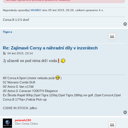
Naposledy upravil(a)
MAMBO
dne 05 led 2015, 00:26, celkem upraveno 4 x.
Corsa B 1.0 5 dveř
Tiger.s
Re: Zajímavé Corsy a náhradní díly v inzerátech
P
04 led 2015, 23:14
ř
í
Jj užasně se pod nima drží voda
s
p
ě
v
e
89´Corsa A Sport (motor nebudu psát
)
k
01´Movano Combi SU8
00´Astra G Van x17dtl
00´Astra G Caravan Y20DTH Elegance
Ex:Škoda Rapid 90hp,Opel Tigra 115hp,Opel Tigra 186hp,vw golf ,Opel Corsa A,Opel
Corsa B 17?hp+,Felicia Pick-up
C20XE IN STOCK :pifko:
petanek192
Člen Corsa Clubu