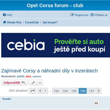
Opel Corsa forum - club
FAQ
Registrovat
Přihlásit se
Obsah fóra
CorsaClub
Jak koupit?
Zajímavé Corsy a náhradní díly v inzerátech
Moderátoři:
pdk88
,
Arci
,
vaneon
Odpovědět
Stránka
136
z
137
1
133
134
135
136
137
Předchozí
Další
2047 příspěvků
…
Gooder