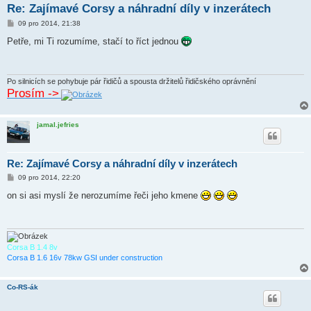
Re: Zajímavé Corsy a náhradní díly v inzerátech
P
09 pro 2014, 21:38
ř
í
Petře, mi Ti rozumíme, stačí to říct jednou
s
p
ě
v
e
Po silnicích se pohybuje pár řidičů a spousta držitelů řidičského oprávnění
k
Prosím ->
jamal.jefries
Re: Zajímavé Corsy a náhradní díly v inzerátech
P
09 pro 2014, 22:20
ř
í
on si asi myslí že nerozumíme řeči jeho kmene
s
p
ě
v
e
k
Corsa B 1.4 8v
Corsa B 1.6 16v 78kw GSI under construction
Co-RS-ák