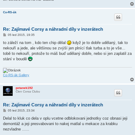
Co-RS-ák
Re: Zajímavé Corsy a náhradní díly v inzerátech
P
05 led 2015, 19:35
ř
í
to záleží na tom , kdo ten chip dělal
když je to dobře udělaný, tak to
s
nekouří a jede, ale většinou se zvýší jen plnící tlak turba a to je vše...
p
ě
tobě to nekouří, protože to máš buď udělaný dobře, nebo si jen zaplatil za
v
stání v boudě
e
k
Co-RS-ák Gallery
petanek192
Člen Corsa Clubu
Re: Zajímavé Corsy a náhradní díly v inzerátech
P
05 led 2015, 23:34
ř
í
Delal to kluk co dela v oplu vcetne odblokovani jednotky coz obnasi jeji
s
demontáž a jeji presvabovani to nakej matlal u mekace za krabku
p
ě
nezvladne ......
v