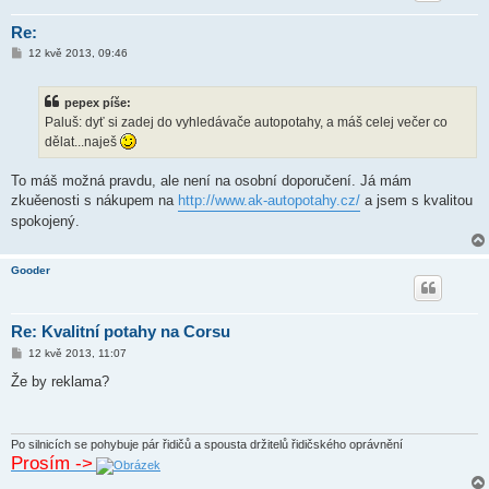
Re:
P
12 kvě 2013, 09:46
ř
í
s
pepex píše:
p
ě
Paluš: dyť si zadej do vyhledávače autopotahy, a máš celej večer co
v
dělat...naješ
e
k
To máš možná pravdu, ale není na osobní doporučení. Já mám
zkuěenosti s nákupem na
http://www.ak-autopotahy.cz/
a jsem s kvalitou
spokojený.
Gooder
Re: Kvalitní potahy na Corsu
P
12 kvě 2013, 11:07
ř
í
Že by reklama?
s
p
ě
v
e
Po silnicích se pohybuje pár řidičů a spousta držitelů řidičského oprávnění
k
Prosím ->