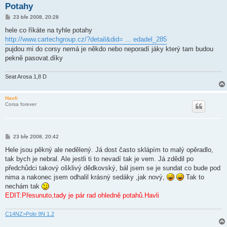
Potahy
P
23 bře 2008, 20:28
ř
í
hele co říkáte na tyhle potahy
s
http://www.cartechgroup.cz/?detail&did= ... edadel_285
p
ě
pujdou mi do corsy nemá je někdo nebo neporadí jáky který tam budou
v
pekně pasovat.díky
e
k
Seat Arosa 1,8 D
Havli
Corsa forever
P
23 bře 2008, 20:42
ř
í
Hele jsou pěkný ale nedělený. Já dost často sklápím to malý opěradlo,
s
tak bych je nebral. Ale jestli ti to nevadí tak je vem. Já zdědil po
p
ě
předchůdci takový ošklivý dědkovský, bál jsem se je sundat co bude pod
v
nima a nakonec jsem odhalil krásný sedáky ,jak nový,
Tak to
e
k
nechám tak
EDIT:Přesunuto,tady je pár rad ohledně potahů.Havli
C14NZ>Polo 9N 1.2