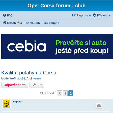
Opel Corsa forum - club
FAQ
Registrovat
Přihlásit se
Obsah fóra
CorsaClub
Jak koupit?
Kvalitní potahy na Corsu
Moderátoři:
pdk88
,
Arci
,
vaneon
Odpovědět
1
2
Předchozí
21 příspěvků
napster