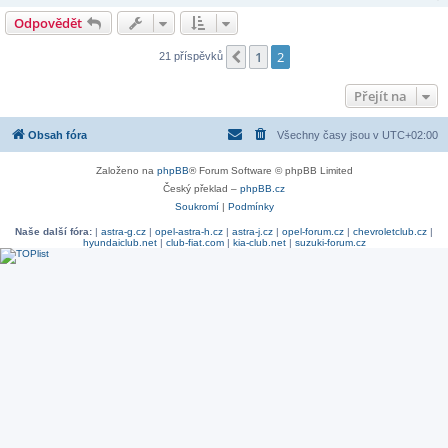
Odpovědět
1
2
Předchozí
21 příspěvků
Přejít na
Obsah fóra
Všechny časy jsou v
UTC+02:00
Založeno na
phpBB
® Forum Software © phpBB Limited
Český překlad –
phpBB.cz
Soukromí
|
Podmínky
Naše další fóra:
|
astra-g.cz
|
opel-astra-h.cz
|
astra-j.cz
|
opel-forum.cz
|
chevroletclub.cz
|
hyundaiclub.net
|
club-fiat.com
|
kia-club.net
|
suzuki-forum.cz