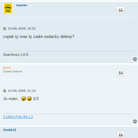
napster
P
23 bře 2008, 20:52
ř
í
copak ty mas ty zadni sedacky deleny?
s
p
ě
v
e
Seat Arosa 1,8 D
k
Havli
Corsa forever
P
23 bře 2008, 21:13
ř
í
Jo mám ,
1/3
s
p
ě
v
e
C14NZ>Polo 9N 1.2
k
Vladik13