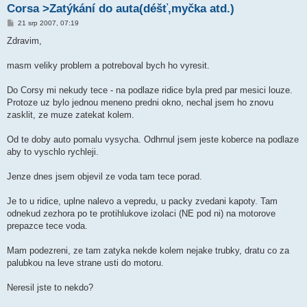
Corsa >Zatýkání do auta(déšť,myčka atd.)
P
21 srp 2007, 07:19
ř
í
Zdravim,
s
p
ě
masm veliky problem a potreboval bych ho vyresit.
v
e
k
Do Corsy mi nekudy tece - na podlaze ridice byla pred par mesici louze.
Protoze uz bylo jednou meneno predni okno, nechal jsem ho znovu
zasklit, ze muze zatekat kolem.
Od te doby auto pomalu vysycha. Odhrnul jsem jeste koberce na podlaze
aby to vyschlo rychleji.
Jenze dnes jsem objevil ze voda tam tece porad.
Je to u ridice, uplne nalevo a vepredu, u packy zvedani kapoty. Tam
odnekud zezhora po te protihlukove izolaci (NE pod ni) na motorove
prepazce tece voda.
Mam podezreni, ze tam zatyka nekde kolem nejake trubky, dratu co za
palubkou na leve strane usti do motoru.
Neresil jste to nekdo?