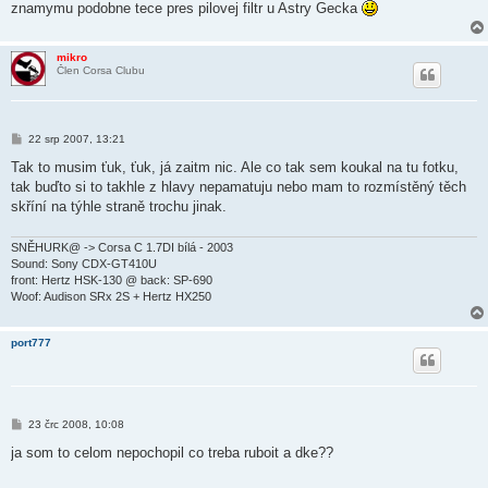
ě
znamymu podobne tece pres pilovej filtr u Astry Gecka
v
e
k
mikro
Člen Corsa Clubu
P
22 srp 2007, 13:21
ř
í
Tak to musim ťuk, ťuk, já zaitm nic. Ale co tak sem koukal na tu fotku,
s
tak buďto si to takhle z hlavy nepamatuju nebo mam to rozmístěný těch
p
ě
skříní na týhle straně trochu jinak.
v
e
k
SNĚHURK@ -> Corsa C 1.7DI bílá - 2003
Sound: Sony CDX-GT410U
front: Hertz HSK-130 @ back: SP-690
Woof: Audison SRx 2S + Hertz HX250
port777
P
23 črc 2008, 10:08
ř
í
ja som to celom nepochopil co treba ruboit a dke??
s
p