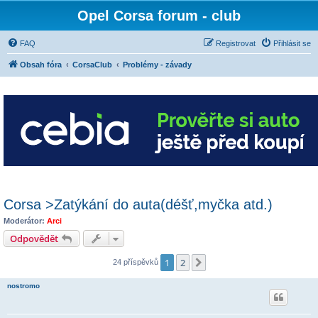
Opel Corsa forum - club
FAQ
Registrovat
Přihlásit se
Obsah fóra
CorsaClub
Problémy - závady
Corsa >Zatýkání do auta(déšť,myčka atd.)
Moderátor:
Arci
Odpovědět
1
2
Další
24 příspěvků
nostromo