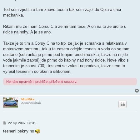
Ted sem zjistil ze tam znovu tece a tak sem zajel do Opla a chci
mechanika.
Rikam mu ze mam Corsu C a ze mi tam tece. A on na to ze urcite u
ridice na nohy. A je ze ano.
Takze je to tim a Corsy C na to trpi ze jak je schranka s relatkama v
motorovem prostoru, tak u te casem odejde tesneni a voda co se tam
dostane (schranka je primo pod krajem predniho skla, takze na ni jde
voda jakmile zaprsi) jde primo do kabiny nad nohy ridice. Nove viko s
tesnenim je za asi 700,- tesneni se zvlast neprodava, takze sem to
vyresil tesnenim do oken a silikonem.
Nemáte oprávnění prohlížet přiložené soubory.
MiniMike
Administrátoři
P
22 srp 2007, 08:31
ř
í
tesneni pekny no
s
p