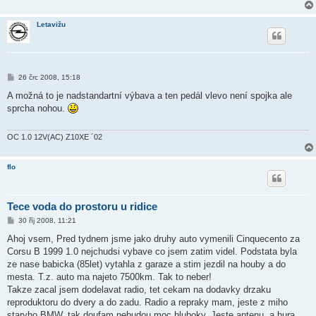
k
Letavižu
P
26 črc 2008, 15:18
ř
í
A možná to je nadstandartní výbava a ten pedál vlevo není spojka ale
s
sprcha nohou.
p
ě
v
e
OC 1.0 12V(AC) Z10XE ´02
k
flo
Tece voda do prostoru u ridice
P
30 říj 2008, 11:21
ř
í
Ahoj vsem, Pred tydnem jsme jako druhy auto vymenili Cinquecento za
s
Corsu B 1999 1.0 nejchudsi vybave co jsem zatim videl. Podstata byla
p
ě
ze nase babicka (85let) vytahla z garaze a stim jezdil na houby a do
v
mesta. T.z. auto ma najeto 7500km. Tak to neber!
e
k
Takze zacal jsem dodelavat radio, tet cekam na dodavky drzaku
reproduktoru do dvery a do zadu. Radio a repraky mam, jeste z miho
staryho BMW, tak doufam nebudou moc hluboky. Jeste antenu, a hura