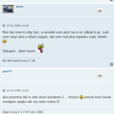
tomzy
P
23 črc 2008, 11:40
ř
í
Noo tak mne to roby tiez, a nevedel som prist na to ez odkial to je...ked
s
som umyl auto a stlacil spojuk, tak som mal plnu topanku vody..heheh..
p
ě
v
e
k
Dakujem...idem tesnit..
My ride Opel Corsa 1,7 dti
port777
P
23 črc 2008, 11:53
ř
í
ako pozerma tak to robi skoro kazdemu C .. hrozne
presne ked clovek
s
zoslapne spojku tak ma nohu mokru:D
p
ě
v
e
Opel Corsa-C 1.7 DTi 16v r.2001