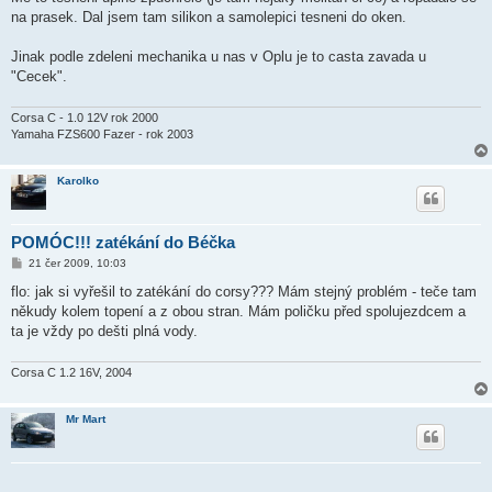
na prasek. Dal jsem tam silikon a samolepici tesneni do oken.
Jinak podle zdeleni mechanika u nas v Oplu je to casta zavada u
"Cecek".
Corsa C - 1.0 12V rok 2000
Yamaha FZS600 Fazer - rok 2003
Karolko
POMÓC!!! zatékání do Béčka
P
21 čer 2009, 10:03
ř
í
flo: jak si vyřešil to zatékání do corsy??? Mám stejný problém - teče tam
s
někudy kolem topení a z obou stran. Mám poličku před spolujezdcem a
p
ě
ta je vždy po dešti plná vody.
v
e
k
Corsa C 1.2 16V, 2004
Mr Mart