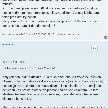
muzika.
ALE! vymenil jsem baterku (8 let stary uz se moc nedobijel) a jak tet
prselo hodne, tak jsem rano objevil louze u ridice. Vypada kdyby tam
teklo pres dofuky nohou.
Nevyte nahodou co tam netesni, nesetkali jste stim? Vyresim to sam
doma, nebo mam jit do origo servisu?
Naposledy upravil(a)
flo
dne 30 říj 2008, 13:26, celkem upraveno 1 x.
nostromo
P
30 říj 2008, 11:32
ř
í
Setkal jsem se s tim u meho "Cecka".
s
p
ě
Zatykalo tam zkrs skrinku s RJ a relatkama, ona je zrovna na takovem
v
blbem miste, kam styka veskera voda ze skla (takze hodne vody) a kdyz
e
k
netesni jeji viko, dostane se voda dovnitr. Neudela sice zkrat, ani jinou
neplechu, jen proste protece do prostoru ridice pod volantem - je tam
vlastne otevrena dira do prostoru motoru, prave ale kryta utesnenym
vikem tenhle skrinky.
Me to tesneni uplne zpuchrelo (je tam nejaky molitan ci co) a ropadalo se