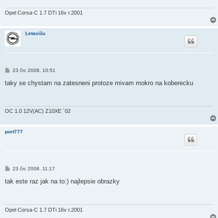
ě
v
e
Opel Corsa-C 1.7 DTi 16v r.2001
k
Letavižu
P
23 črc 2008, 10:51
ř
í
taky se chystam na zatesneni protoze mivam mokro na koberecku
s
p
ě
v
e
OC 1.0 12V(AC) Z10XE ´02
k
port777
P
23 črc 2008, 11:17
ř
í
tak este raz jak na to:) najlepsie obrazky
s
p
ě
v
e
Opel Corsa-C 1.7 DTi 16v r.2001
k