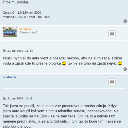
Prosim, prosim.
Corsa C - 1.0 12V rok 2000
Yamaha FZS600 Fazer - rok 2003
MiniMike
Administrátoři
P
21 srp 2007, 15:44
ř
í
zkusil bych si do auta vlezt a pozadat nekoho, aby na auto zacal strikat
s
vodu a zjistil kde to presne protyka
takhle se toho da zjistit nejvic
p
ě
v
e
nostromo
k
P
21 srp 2007, 19:11
ř
í
Tak jsem se poucil, ze si mam vse proverovat z mnoha zdroju. Kdyz
s
jsem auto koupil byl sem s tim u mistniho servisu, neznackoveho, ale
p
ě
specializujiciho se na Oply - ze mi tam tece. Oni na to a nebylo tam
v
menene predni sklo, ja ze ano (od sutru). Oni tak to bude tim. Takze se
e
k
sklo lepilo znovu.