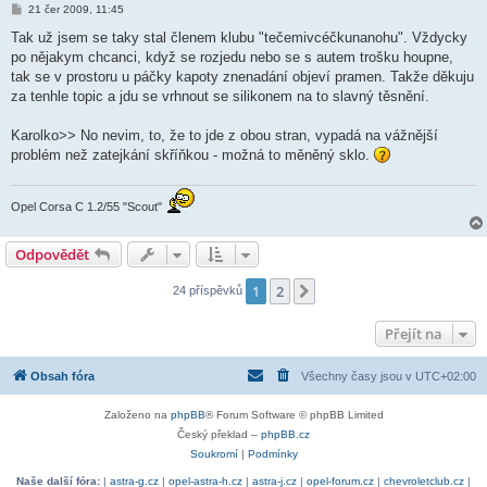
P
21 čer 2009, 11:45
ř
í
Tak už jsem se taky stal členem klubu "tečemivcéčkunanohu". Vždycky
s
po nějakym chcanci, když se rozjedu nebo se s autem trošku houpne,
p
ě
tak se v prostoru u páčky kapoty znenadání objeví pramen. Takže děkuju
v
za tenhle topic a jdu se vrhnout se silikonem na to slavný těsnění.
e
k
Karolko>> No nevim, to, že to jde z obou stran, vypadá na vážnější
problém než zatejkání skříňkou - možná to měněný sklo.
Opel Corsa C 1.2/55 "Scout"
Odpovědět
1
2
Další
24 příspěvků
Přejít na
Obsah fóra
Všechny časy jsou v
UTC+02:00
Založeno na
phpBB
® Forum Software © phpBB Limited
Český překlad –
phpBB.cz
Soukromí
|
Podmínky
Naše další fóra:
|
astra-g.cz
|
opel-astra-h.cz
|
astra-j.cz
|
opel-forum.cz
|
chevroletclub.cz
|