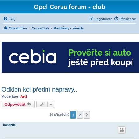
Opel Corsa forum - club
FAQ
Registrovat
Přihlásit se
Obsah fóra
CorsaClub
Problémy - závady
Odklon kol přední nápravy..
Moderátor:
Arci
Odpovědět
1
2
Další
20 příspěvků
hondzik1