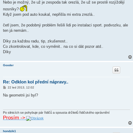
Nebo je možný, že už je zespoda tak orezlá, že už se prostě rozjíždějí
nosníky?
Když jsem pod auto koukal, nepřišla mi extra zrezlá..
četl jsem, že podobný problém řešili lidi po instalaci sport. podvozku, ale
ten já nemám..
Díky za každou radu, tip, zkušenost..
Co zkontrolovat, kde, co vyměnit.. na co si dát pozor atd..
Díky
Gooder
Re: Odklon kol přední nápravy..
P
22 led 2013, 12:02
ř
í
Na geometrii jsi byl?
s
p
ě
v
e
Po silnicích se pohybuje pár řidičů a spousta držitelů řidičského oprávnění
k
Prosím ->
hondzik1