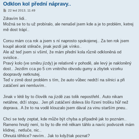
Odklon kol přední nápravy..
P
22 led 2013, 11:49
ř
í
Zdravím lidi..
s
Možná se to tu už probíralo, ale nenašel jsem kde a je to problém, ketrej
p
ě
mě dost trápí..
v
e
k
Corsu mám cca rok a jsem s ní naprosto spokojenej.. Za ten rok jsem
koupil akorát stěrače, jinak jezdí jak vínko..
Ale až teď jsem si všiml, že mám přední kola různě odkloněná od
svislice..
Pravý kolo (ve směru jízdy) je relativně v pohodě, ale levý je nakloněný
dost.. Jezdím cca po 5 cm vnitního obvodu gumy a zbytek vzorku
doopravdy netknutej.
Teď v zimě dost problém s tím, že auto vůbec nedrží na silnici a při
zatáčení ani nemluvím..
Jinak v létě by to člověk na jízdě zas tolik nepostřehl.. Auto nikam
netáhne, drží stopu.. Jen při zatáčení doleva šlo řízení trošku hůř než
doprava.. A že to na vodě klouzalo jsem dával za vinu starším pneu..
Chci se tedy zeptat, kde může být chyba a případně jak to poznám..
Rameno hnutý není, to by to dle mě někam táhlo a navíc podvozek mám
klidnej.. netluče, nic..
Ohnutá těhlice? nevím.. Jak to kdyžtak poznat?