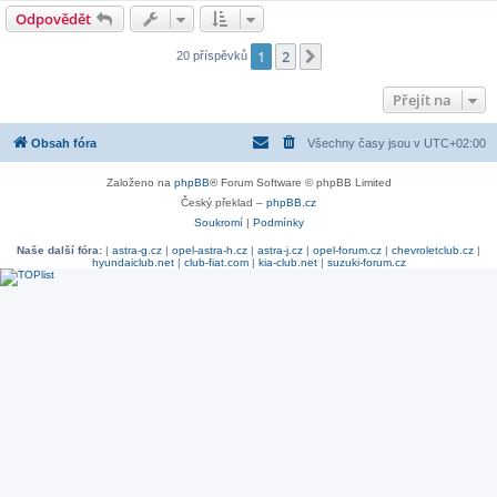
Odpovědět
1
2
Další
20 příspěvků
Přejít na
Obsah fóra
Všechny časy jsou v
UTC+02:00
Založeno na
phpBB
® Forum Software © phpBB Limited
Český překlad –
phpBB.cz
Soukromí
|
Podmínky
Naše další fóra:
|
astra-g.cz
|
opel-astra-h.cz
|
astra-j.cz
|
opel-forum.cz
|
chevroletclub.cz
|
hyundaiclub.net
|
club-fiat.com
|
kia-club.net
|
suzuki-forum.cz