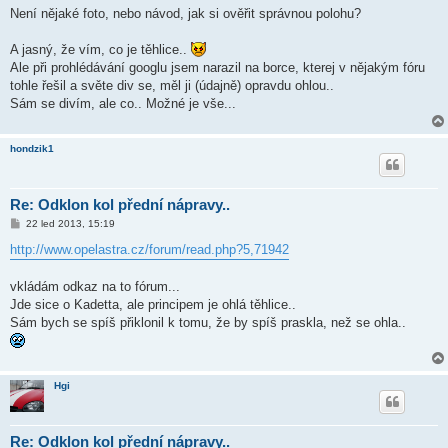
Není nějaké foto, nebo návod, jak si ověřit správnou polohu?
A jasný, že vím, co je těhlice..
Ale při prohlédávání googlu jsem narazil na borce, kterej v nějakým fóru
tohle řešil a světe div se, měl ji (údajně) opravdu ohlou..
Sám se divím, ale co.. Možné je vše...
hondzik1
Re: Odklon kol přední nápravy..
P
22 led 2013, 15:19
ř
í
http://www.opelastra.cz/forum/read.php?5,71942
s
p
ě
vkládám odkaz na to fórum...
v
Jde sice o Kadetta, ale principem je ohlá těhlice..
e
k
Sám bych se spíš přiklonil k tomu, že by spíš praskla, než se ohla..
Hgi
Re: Odklon kol přední nápravy..