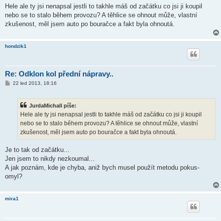
í
Hele ale ty jsi nenapsal jestli to takhle máš od začátku co jsi ji koupil
s
nebo se to stalo během provozu? A těhlice se ohnout může, vlastní
p
ě
zkušenost, měl jsem auto po bouračce a fakt byla ohnoutá.
v
e
k
hondzik1
Re: Odklon kol přední nápravy..
P
22 led 2013, 18:16
ř
í
s
JurdaMichall píše:
p
ě
Hele ale ty jsi nenapsal jestli to takhle máš od začátku co jsi ji koupil
v
nebo se to stalo během provozu? A těhlice se ohnout může, vlastní
e
k
zkušenost, měl jsem auto po bouračce a fakt byla ohnoutá.
Je to tak od začátku...
Jen jsem to nikdy nezkoumal...
A jak poznám, kde je chyba, aniž bych musel použít metodu pokus-
omyl?
mira1