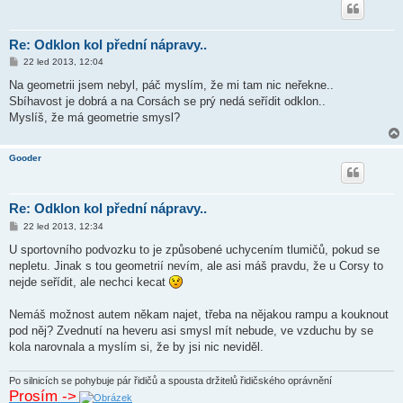
Re: Odklon kol přední nápravy..
P
22 led 2013, 12:04
ř
í
Na geometrii jsem nebyl, páč myslím, že mi tam nic neřekne..
s
Sbíhavost je dobrá a na Corsách se prý nedá seřídit odklon..
p
ě
Myslíš, že má geometrie smysl?
v
e
k
Gooder
Re: Odklon kol přední nápravy..
P
22 led 2013, 12:34
ř
í
U sportovního podvozku to je způsobené uchycením tlumičů, pokud se
s
nepletu. Jinak s tou geometrií nevím, ale asi máš pravdu, že u Corsy to
p
ě
nejde seřídit, ale nechci kecat
v
e
k
Nemáš možnost autem někam najet, třeba na nějakou rampu a kouknout
pod něj? Zvednutí na heveru asi smysl mít nebude, ve vzduchu by se
kola narovnala a myslím si, že by jsi nic neviděl.
Po silnicích se pohybuje pár řidičů a spousta držitelů řidičského oprávnění
Prosím ->