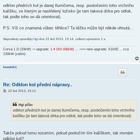
ř
í
odklon předních kol je danej tlumičema, resp. pootočením toho vrchního
s
kalíšku, ve kterým je nastřelený ložisko (je tam taková dírka pro odtok,
p
ě
tak podle toho se dá orientovat).
v
e
k
P.S: Víš co znamená vůbec těhlice? Ta těžko může být někde ohnutá...
Naposledy upravil(a)
Hgi
dne 22 led 2013, 15:14, celkem upraveno 1 x.
Corsa 1.2i (33kW) -> upgrade:
1.4 16V (66kW)
... ->>> new upgrade: X16XE ... cca
130kW (zatím)
hondzik1
Re: Odklon kol přední nápravy..
P
22 led 2013, 15:12
ř
í
s
Hgi píše:
p
ě
odklon předních kol je danej tlumičema, resp. pootočením toho vrchního
v
kalíšku (je tam taková dírka pro odtok, tak podle toho se dá orientovat).
e
k
Takže pokud tomu rozumím, pokud pootočím tím kalíškem, tak rovnám
odklon kol?