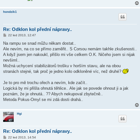
hondzik1
Re: Odklon kol přední nápravy..
P
22 led 2013, 12:47
ř
í
Na rampu se snad můžu někam dostat..
s
Ale nevím, na co se přímo zaměřit.. S Corsou nemám takhle zkušenosti..
p
ě
A když jsem jen nakoukl, přišlo mi vše celkem O.K. Ničeho jsem si nijak
v
nevšiml..
e
k
Možná uchycení stabilizátorů trošku v horším stavu, ale na obou
stranách stejné, tak proč je jedno kolo odkloněné víc, než druhé?
Je to pro mě trochu ořech a nevím, kde začít..
Logická by mi přišla ohnutá těhlice.. Ale jak se povede ohnout ji a jak
poznám, že je ohnutá.. ?? Abych nekupoval zbytečně..
Metoda Pokus-Omyl se mi zdá dosti drahá..
Hgi
Re: Odklon kol přední nápravy..
P
22 led 2013, 14:54