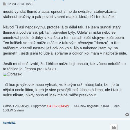
P
22 led 2013, 15:22
ř
í
musíš vyndat tlumič z auta, upnout si ho do svěráku, stahovákama
s
stáhnout pružiny a pak povolit vrchní matku, která drží ten kalíšek...
p
ě
v
Návod Ti asi neposkytnu, protože já to dělal tak, že jsem sundal starý
e
k
tlumiče a podíval se, jak tam původně byly. Udělal si risku nebo se
orientoval podle té dírky v kalíšku a ten nasadil zpět stejným způsobem.
Ten kališek se totiž může otáčet v takovým pěnovým "dorazu", a tím
otáčením vlastně nastavuješ odklon kola. No a nakonec jsem byl na
geometrií, jestli jsem to udělal správně a odklon kol mám v naprosté nule.
Jestli mi chceš tvrdit, že Těhlice může bejt ohnutá, tak vůbec netušíš co
to těhlice je. Jenom pro ukázku.
Těhlice je výkovek nebo výlisek, ve kterým drží náboj kola, tzn. je to
nějaká ocelo-litina, která je sice pevnější než klasická litina, ale i tak ji
nelze nikam, nikdy ohnout! Maximálně může prasknout.
Corsa 1.2i (33kW) -> upgrade:
1.4 16V (66kW)
... ->>> new upgrade: X16XE ... cca
130kW (zatím)
hondzik1