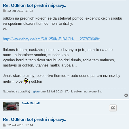
Re: Odklon kol přední nápravy..
P
22 led 2013, 17:02
ř
í
odklon na prednich kolech se da stelovat pomoci excentrickejch sroubu
s
ve spodnim ulozeni tlumice, neni to drahy,
p
ě
viz:
v
e
k
http://www.ebay.de/itm/5-81250K-EIBACH- ... 257879648c
flaknes to tam, nastavis pomoci vodovahy a je to, sam to na aute
mam...a instalace snadna, sundas kolo,
vyndas horni z tech dvou sroubu co drzi tlumis, tohle tam natluces,
nastavis si odklon, utahnes matku a voala...
Jinak stare pruziny, polomrtve tlumice = auto sedi o par cm niz nez by
melo = blbe
j odklon
Naposledy upravil(a)
mglore
dne 22 led 2013, 17:48, celkem upraveno 1 x.
JurdaMichall
Re: Odklon kol přední nápravy..
P
22 led 2013, 17:44
ř