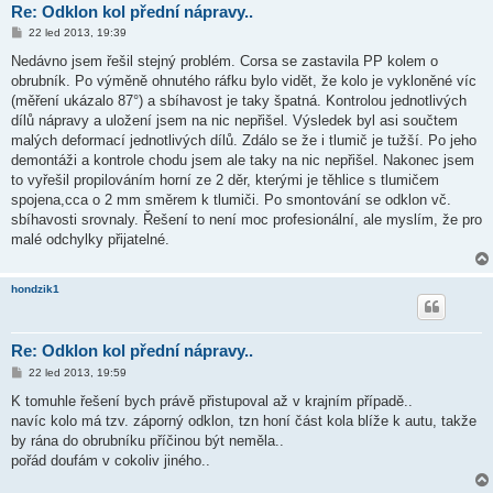
Re: Odklon kol přední nápravy..
P
22 led 2013, 19:39
ř
í
Nedávno jsem řešil stejný problém. Corsa se zastavila PP kolem o
s
obrubník. Po výměně ohnutého ráfku bylo vidět, že kolo je vykloněné víc
p
ě
(měření ukázalo 87°) a sbíhavost je taky špatná. Kontrolou jednotlivých
v
dílů nápravy a uložení jsem na nic nepřišel. Výsledek byl asi součtem
e
k
malých deformací jednotlivých dílů. Zdálo se že i tlumič je tužší. Po jeho
demontáži a kontrole chodu jsem ale taky na nic nepřišel. Nakonec jsem
to vyřešil propilováním horní ze 2 děr, kterými je těhlice s tlumičem
spojena,cca o 2 mm směrem k tlumiči. Po smontování se odklon vč.
sbíhavosti srovnaly. Řešení to není moc profesionální, ale myslím, že pro
malé odchylky přijatelné.
hondzik1
Re: Odklon kol přední nápravy..
P
22 led 2013, 19:59
ř
í
K tomuhle řešení bych právě přistupoval až v krajním případě..
s
navíc kolo má tzv. záporný odklon, tzn honí část kola blíže k autu, takže
p
ě
by rána do obrubníku příčinou být neměla..
v
pořád doufám v cokoliv jiného..
e
k