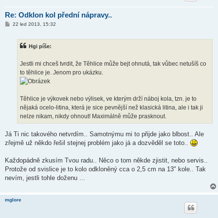
Re: Odklon kol přední nápravy..
P
22 led 2013, 15:32
ř
í
s
Hgi píše:
p
ě
v
Jestli mi chceš tvrdit, že Těhlice může bejt ohnutá, tak vůbec netušíš co
e
k
to těhlice je. Jenom pro ukázku.
Těhlice je výkovek nebo výlisek, ve kterým drží náboj kola, tzn. je to
nějaká ocelo-litina, která je sice pevnější než klasická litina, ale i tak ji
nelze nikam, nikdy ohnout! Maximálně může prasknout.
Já Ti nic takového netvrdím.. Samotnýmu mi to přijde jako blbost.. Ale
zřejmě už někdo řešil stejnej problém jako já a dozvěděl se toto..
Každopádně zkusím Tvou radu.. Něco o tom někde zjistit, nebo servis..
Protože od svislice je to kolo odkloněný cca o 2,5 cm na 13" kole.. Tak
nevím, jestli tohle doženu ...
mglore