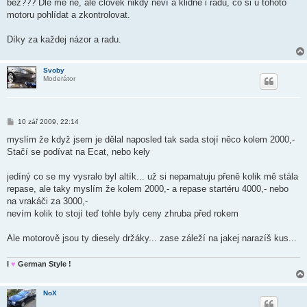
bez??? Dle mě ne, ale člověk nikdy neví a klidně i radu, co si u tohoto
motoru pohlídat a zkontrolovat.
Díky za každej názor a radu.
Svoby
Moderátor
P
10 zář 2009, 22:14
ř
í
myslím že když jsem je dělal naposled tak sada stojí něco kolem 2000,-
s
Stačí se podívat na Ecat, nebo kely
p
ě
v
jedíný co se my vysralo byl altík... už si nepamatuju přeně kolik mě stála
e
k
repase, ale taky myslím že kolem 2000,- a repase startéru 4000,- nebo
na vrakáči za 3000,-
nevím kolik to stojí teď tohle byly ceny zhruba před rokem
Ale motorově jsou ty diesely držáky... zase záleží na jakej narazíš kus...
I
♥
German Style !
NoX