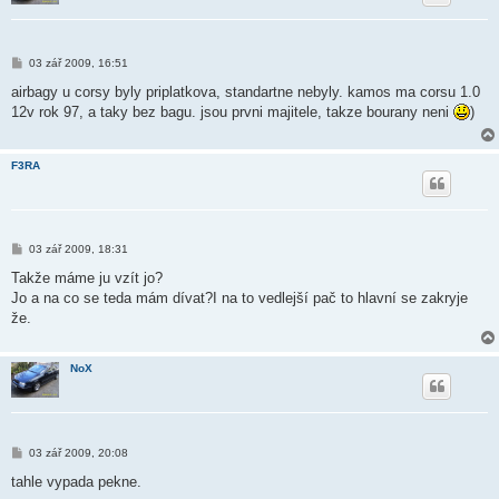
P
03 zář 2009, 16:51
ř
í
airbagy u corsy byly priplatkova, standartne nebyly. kamos ma corsu 1.0
s
12v rok 97, a taky bez bagu. jsou prvni majitele, takze bourany neni
)
p
ě
v
e
F3RA
k
P
03 zář 2009, 18:31
ř
í
Takže máme ju vzít jo?
s
Jo a na co se teda mám dívat?I na to vedlejší pač to hlavní se zakryje
p
ě
že.
v
e
k
NoX
P
03 zář 2009, 20:08
ř
í
tahle vypada pekne.
s