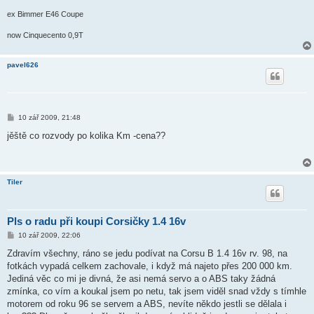
ex Bimmer E46 Coupe
now Cinquecento 0,9T
pavel626
P
10 zář 2009, 21:48
ř
í
jěště co rozvody po kolika Km -cena??
s
p
ě
v
e
Tiler
k
Pls o radu při koupi Corsičky 1.4 16v
P
10 zář 2009, 22:06
ř
í
Zdravím všechny, ráno se jedu podívat na Corsu B 1.4 16v rv. 98, na
s
fotkách vypadá celkem zachovale, i když má najeto přes 200 000 km.
p
ě
Jediná věc co mi je divná, že asi nemá servo a o ABS taky žádná
v
zmínka, co vím a koukal jsem po netu, tak jsem viděl snad vždy s tímhle
e
k
motorem od roku 96 se servem a ABS, nevíte někdo jestli se dělala i