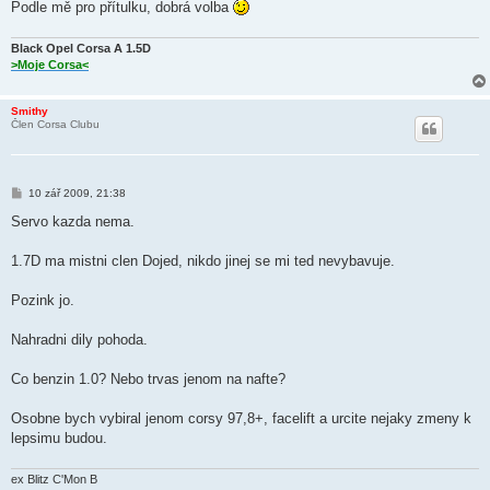
Podle mě pro přítulku, dobrá volba
Black Opel Corsa A 1.5D
>Moje Corsa<
Smithy
Člen Corsa Clubu
P
10 zář 2009, 21:38
ř
í
Servo kazda nema.
s
p
ě
1.7D ma mistni clen Dojed, nikdo jinej se mi ted nevybavuje.
v
e
k
Pozink jo.
Nahradni dily pohoda.
Co benzin 1.0? Nebo trvas jenom na nafte?
Osobne bych vybiral jenom corsy 97,8+, facelift a urcite nejaky zmeny k
lepsimu budou.
ex Blitz C'Mon B