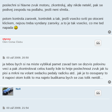
p
ě
poslechni si hlavne zvuk motoru, zkontroluj, aby nikde netekl, pak se
v
podivej zespodu na podlahu, jestli neni shnila..
e
k
potom kontrola zarovek, kontrolek a tak, jestli vsecko sviti po otoceni
klickem, nejsou treba vyndany zarovky..a to je tak vsecko, co me ted
napada
styxxy
Člen Corsa Clubu
P
03 zář 2009, 20:50
ř
í
ja tebou bych si na miste vyblikal pamet zavad tam se dozvis polovinu
s
veci a pak zkontrolovat celou kastly kde to hnije poslechnout zvuk jak tu
p
ě
pisi a mrkni na volant sedacku pedaly radicku atd.. jak je to osoupany to
v
it napovi otom kolik to ma najeto budikama bych se zas tolik neridil...
e
k
NoX
P
03 zář 2009, 21:54
ř