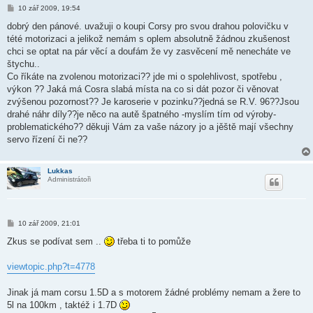
P
10 zář 2009, 19:54
ř
í
dobrý den pánové. uvažuji o koupi Corsy pro svou drahou polovičku v
s
tété motorizaci a jelikož nemám s oplem absolutně žádnou zkušenost
p
ě
chci se optat na pár věcí a doufám že vy zasvěcení mě nenecháte ve
v
štychu..
e
k
Co říkáte na zvolenou motorizaci?? jde mi o spolehlivost, spotřebu ,
výkon ?? Jaká má Cosra slabá místa na co si dát pozor či věnovat
zvýšenou pozornost?? Je karoserie v pozinku??jedná se R.V. 96??Jsou
drahé náhr díly??je něco na autě špatného -myslím tím od výroby-
problematického?? děkuji Vám za vaše názory jo a jěště mají všechny
servo řízení či ne??
Lukkas
Administrátoři
P
10 zář 2009, 21:01
ř
í
Zkus se podívat sem ..
třeba ti to pomůže
s
p
ě
viewtopic.php?t=4778
v
e
k
Jinak já mam corsu 1.5D a s motorem žádné problémy nemam a žere to
5l na 100km , taktéž i 1.7D