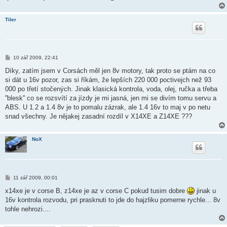
Tiler
P
10 zář 2009, 22:41
ř
í
Díky, zatím jsem v Corsách měl jen 8v motory, tak proto se ptám na co
s
si dát u 16v pozor, zas si říkám, že lepších 220 000 poctivejch než 93
p
ě
000 po třetí stočených. Jinak klasická kontrola, voda, olej, ručka a třeba
v
''blesk'' co se rozsvítí za jízdy je mi jasná, jen mi se divím tomu servu a
e
k
ABS. U 1.2 a 1.4 8v je to pomalu zázrak, ale 1.4 16v to maj v po netu
snad všechny. Je nějakej zasadní rozdíl v X14XE a Z14XE ???
NoX
P
11 zář 2009, 00:01
ř
í
x14xe je v corse B, z14xe je az v corse C pokud tusim dobre
jinak u
s
16v kontrola rozvodu, pri prasknuti to jde do hajzliku pomerne rychle... 8v
p
ě
tohle nehrozi....
v
e
k