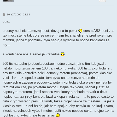
P
10 zář 2009, 22:14
ř
í
cus..
s
p
ě
u corsy neni nic samozrejmost, davej na to pozor
cors s ABS neni zas
v
tak moc, stejne tak cors se servem (vim to, shaneli sme pred rokem pro
e
k
mamku, jedna z podminek byla servo,a vyradilo to hodne kandidatu ze
hry...
a kombinace abs + servo je vrazedna
200 tis na tachu je docela dost,ael hodne zalezi, jak s tim kdo jezdil,
nekdo motor zrusi behem 100 tis, nekomu vydrzi 300 tis... zkontroluj si ,
aby nesvitila kontrolka ridici jednotky motoru (oranzova), potom klasicke
veci - lak, rez, spodek auta, tam byva casto koroze na prednich
nosnikach u zavesu prevodovky, potom kontrola vicka oleje - nemela by
tam byt emulze, po projetem motoru, stejne tak vodu, nechat ji stat se
zapnutym motorem ,jestli sepnou ventilatory a nebude to varit a delat
neplechu... za jizdy kontrola brzd a klepani volantu - na to pozor, casto to
dela v rychlostech pres 100km/h, takze projet nekde za mestem... a jeste
klasicky veci - rucni brzda, jak bere spojka, aby nebyla uz na kraji zivota,
zkusit na volnobeh vytocit motor, jestli nekde nebude cukat, stejne tak na
rychlost ho vytocit, ale to asi znas