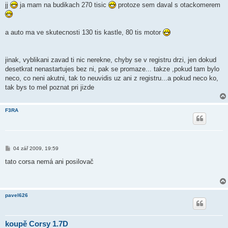
í
jj
ja mam na budikach 270 tisic
protoze sem daval s otackomerem
s
p
ě
v
a auto ma ve skutecnosti 130 tis kastle, 80 tis motor
e
k
jinak, vyblikani zavad ti nic nerekne, chyby se v registru drzi, jen dokud
desetkrat nenastartujes bez ni, pak se promaze... takze ,pokud tam bylo
neco, co neni akutni, tak to neuvidis uz ani z registru...a pokud neco ko,
tak bys to mel poznat pri jizde
F3RA
P
04 zář 2009, 19:59
ř
í
tato corsa nemá ani posilovač
s
p
ě
v
e
pavel626
k
koupě Corsy 1.7D