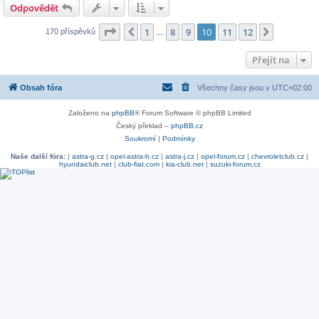
Odpovědět
Stránka
10
z
12
1
8
9
10
11
12
Předchozí
Další
170 příspěvků
…
Přejít na
Obsah fóra
Všechny časy jsou v
UTC+02:00
Založeno na
phpBB
® Forum Software © phpBB Limited
Český překlad –
phpBB.cz
Soukromí
|
Podmínky
Naše další fóra:
|
astra-g.cz
|
opel-astra-h.cz
|
astra-j.cz
|
opel-forum.cz
|
chevroletclub.cz
|
hyundaiclub.net
|
club-fiat.com
|
kia-club.net
|
suzuki-forum.cz