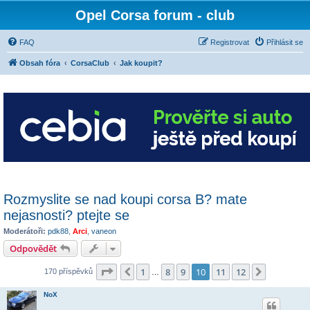
Opel Corsa forum - club
FAQ
Registrovat
Přihlásit se
Obsah fóra
CorsaClub
Jak koupit?
Rozmyslite se nad koupi corsa B? mate
nejasnosti? ptejte se
Moderátoři:
pdk88
,
Arci
,
vaneon
Odpovědět
Stránka
10
z
12
1
8
9
10
11
12
Předchozí
Další
170 příspěvků
…
NoX