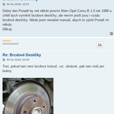
P
30 čer 2019, 10:07
ř
í
Dobrý den.Poradil by mě někdo prosím.Mám Opel Corsu B 1.0 rok 1998 a
s
chtěl bych vyměnit brzdové destičky, ale nevím jestli jsou i vzadu
p
ě
brzdové destičky. Nikde jsem nenašel manuál, abych to zjistil.Poradí mi
v
někdo.
e
k
Děkuji.
milosh
Administrátoři
Re: Brzdové Destičky
P
30 čer 2019, 20:20
ř
í
Toni, pokud tam není brzdový kotouč, viz. obrázek, pak tam máš jen
s
bubny.
p
ě
v
e
k