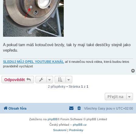
A pokud tam máš kotoučové brzdy, tak ty mají také destičky stejně jako
vepředu.
SLEDUJ MŮJ OPEL YOUTUBE KANÁL
ať ti neutečou nová videa, která budou letos
pravidelně vycházet
Odpovědět
2 příspěvky • Stránka
1
z
1
Přejít na
Obsah fóra
Všechny časy jsou v
UTC+02:00
Založeno na
phpBB
® Forum Software © phpBB Limited
Český překlad –
phpBB.cz
Soukromí
|
Podmínky