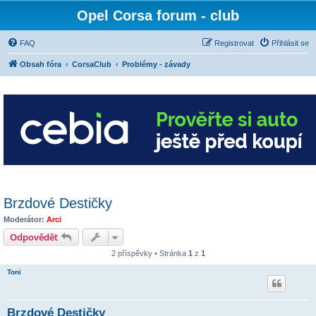
Opel Corsa forum - club
FAQ
Registrovat
Přihlásit se
Obsah fóra
CorsaClub
Problémy - závady
Brzdové Destičky
Moderátor:
Arci
Odpovědět
2 příspěvky • Stránka
1
z
1
Toni
Brzdové Destičky