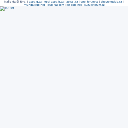
Naše další fóra:
|
astra-g.cz
|
opel-astra-h.cz
|
astra-j.cz
|
opel-forum.cz
|
chevroletclub.cz
|
hyundaiclub.net
|
club-fiat.com
|
kia-club.net
|
suzuki-forum.cz