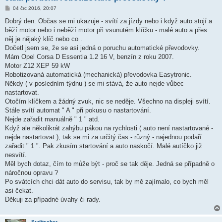
P
04 črc 2016, 20:07
ř
í
Dobrý den. Občas se mi ukazuje - svítí za jízdy nebo i když auto stojí a
s
běží motor nebo i neběží motor při vsunutém klíčku - malé auto a přes
p
ě
něj je nějaký klíč nebo co .
v
Dočetl jsem se, že se asi jedná o poruchu automatické převodovky.
e
k
Mám Opel Corsa D Essentia 1.2 16 V, benzín z roku 2007.
Motor Z12 XEP 59 kW
Robotizovaná automatická (mechanická) převodovka Easytronic.
Někdy ( v posledním týdnu ) se mi stává, že auto nejde vůbec
nastartovat.
Otočím klíčkem a žádný zvuk, nic se neděje. Všechno na displeji svítí.
Stále svítí automat " A " při pokusu o nastartování.
Nejde zařadit manuálně " 1 " atd.
Když ale několikrát zahýbu pákou na rychlosti ( auto není nastartované -
nejde nastartovat ), tak se mi za určitý čas - různý - najednou podaří
zařadit " 1 ". Pak zkusím startování a auto naskočí. Malé autíčko již
nesvítí.
Měl bych dotaz, čím to může být - proč se tak děje. Jedná se případně o
náročnou opravu ?
Po svátcích chci dát auto do servisu, tak by mě zajímalo, co bych měl
asi čekat.
Děkuji za případné úvahy či rady.
Suditscher