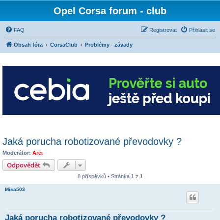
Opel Corsa forum - club
FAQ
Registrovat
Přihlásit se
Obsah fóra
CorsaClub
Problémy - závady
Jaká porucha robotizované převodovky ?
Moderátor:
Arci
Odpovědět
8 příspěvků • Stránka
1
z
1
Misa503
Jaká porucha robotizované převodovky ?