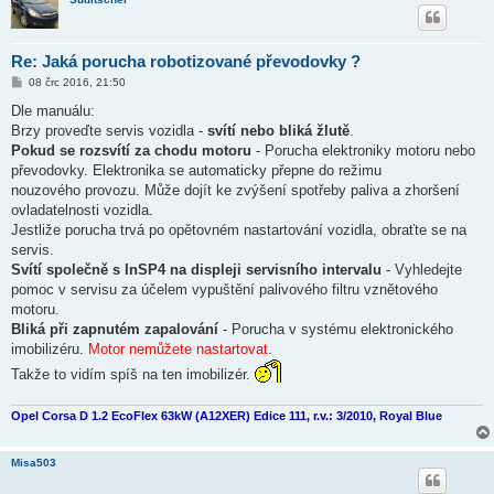
Re: Jaká porucha robotizované převodovky ?
P
08 črc 2016, 21:50
ř
í
Dle manuálu:
s
Brzy proveďte servis vozidla -
svítí nebo bliká žlutě
.
p
ě
Pokud se rozsvítí za chodu motoru
- Porucha elektroniky motoru nebo
v
převodovky. Elektronika se automaticky přepne do režimu
e
k
nouzového provozu. Může dojít ke zvýšení spotřeby paliva a zhoršení
ovladatelnosti vozidla.
Jestliže porucha trvá po opětovném nastartování vozidla, obraťte se na
servis.
Svítí společně s InSP4 na displeji servisního intervalu
- Vyhledejte
pomoc v servisu za účelem vypuštění palivového filtru vznětového
motoru.
Bliká při zapnutém zapalování
- Porucha v systému elektronického
imobilizéru.
Motor nemůžete nastartovat
.
Takže to vidím spíš na ten imobilizér.
Opel Corsa D 1.2 EcoFlex 63kW (A12XER) Edice 111, r.v.: 3/2010, Royal Blue
Misa503