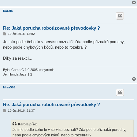
Karola
Re: Jaká porucha robotizované převodovky ?
P
10 črc 2016, 13:02
ř
í
Je info podle čeho to v servisu poznali? Zda podle příznaků poruchy,
s
nebo podle chybových kódů, nebo to rozebrali?
p
ě
v
Díky za reakci...
e
k
Bylo: Corsa C 1.0 2005-easytronic
Je: Honda Jazz 1.2
Misa503
Re: Jaká porucha robotizované převodovky ?
P
10 črc 2016, 21:37
ř
í
s
Karola píše:
p
ě
Je info podle čeho to v servisu poznali? Zda podle příznaků poruchy,
v
nebo podle chybových kódů, nebo to rozebrali?
e