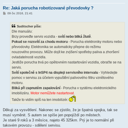
Re: Jaká porucha robotizované převodovky ?
P
09 črc 2016, 21:41
ř
í
s
Suditscher píše:
p
ě
Dle manuálu:
v
Brzy proveďte servis vozidla -
svítí nebo bliká žlutě
.
e
k
Pokud se rozsvítí za chodu motoru
- Porucha elektroniky motoru nebo
převodovky. Elektronika se automaticky přepne do režimu
nouzového provozu. Může dojít ke zvýšení spotřeby paliva a zhoršení
ovladatelnosti vozidla.
Jestliže porucha trvá po opětovném nastartování vozidla, obraťte se na
servis.
Svítí společně s InSP4 na displeji servisního intervalu
- Vyhledejte
pomoc v servisu za účelem vypuštění palivového filtru vznětového
motoru.
Bliká při zapnutém zapalování
- Porucha v systému elektronického
imobilizéru.
Motor nemůžete nastartovat
.
Takže to vidím spíš na ten imobilizér.
Děkuji za vysvětlení. Nakonec se zjistilo, že je špatná spojka, tak se
musí vyměnit. S autem se spíše jen popojíždí po městech.
Je staré 9 roků a 3 měsíce, najeto 45 325km. Prý je to normální při
takovém provozu - sdělení servisu.