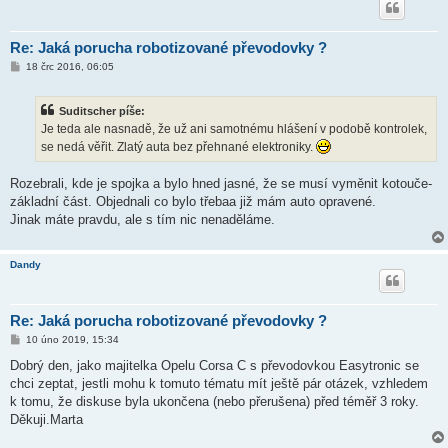
Re: Jaká porucha robotizované převodovky ?
P
18 črc 2016, 06:05
ř
í
s
Suditscher píše:
p
ě
Je teda ale nasnadě, že už ani samotnému hlášení v podobě kontrolek,
v
se nedá věřit. Zlatý auta bez přehnané elektroniky.
e
k
Rozebrali, kde je spojka a bylo hned jasné, že se musí vyměnit kotouče-
základní část. Objednali co bylo třebaa již mám auto opravené.
Jinak máte pravdu, ale s tím nic nenaděláme.
Dandy
Re: Jaká porucha robotizované převodovky ?
P
10 úno 2019, 15:34
ř
í
Dobrý den, jako majitelka Opelu Corsa C s převodovkou Easytronic se
s
chci zeptat, jestli mohu k tomuto tématu mít ještě pár otázek, vzhledem
p
ě
k tomu, že diskuse byla ukončena (nebo přerušena) před téměř 3 roky.
v
Děkuji.Marta
e
k