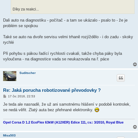
k
Díky za reakci...
Dali auto na diagnostiku - počítač - a tam se ukázalo - psalo to - že je
problém se spojkou
Také se auto na dvoře servisu velmi trhaně rozjíždělo - i do zadu - skoky
rychlé
Při pohybu s pákou řadící rychlosti cvakali, takže chyba páky byla
vyloučena - na diagnostice vada se neukazovala na ř. páce
Suditscher
Re: Jaká porucha robotizované převodovky ?
P
17 črc 2016, 22:53
ř
í
Je teda ale nasnadě, že už ani samotnému hlášení v podobě kontrolek,
s
se nedá věřit. Zlatý auta bez přehnané elektroniky.
p
ě
v
e
Opel Corsa D 1.2 EcoFlex 63kW (A12XER) Edice 111, r.v.: 3/2010, Royal Blue
k
Misa503