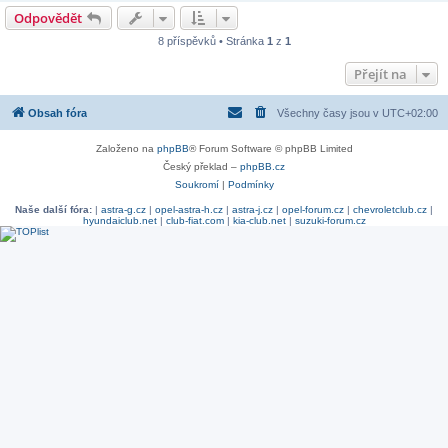
Odpovědět
8 příspěvků • Stránka
1
z
1
Přejít na
Obsah fóra
Všechny časy jsou v
UTC+02:00
Založeno na
phpBB
® Forum Software © phpBB Limited
Český překlad –
phpBB.cz
Soukromí
|
Podmínky
Naše další fóra:
|
astra-g.cz
|
opel-astra-h.cz
|
astra-j.cz
|
opel-forum.cz
|
chevroletclub.cz
|
hyundaiclub.net
|
club-fiat.com
|
kia-club.net
|
suzuki-forum.cz